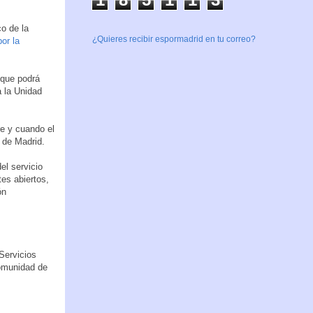
co de la
¿Quieres recibir espormadrid en tu correo?
or la
 que podrá
 la Unidad
pre y cuando el
 de Madrid.
el servicio
es abiertos,
ón
Servicios
omunidad de