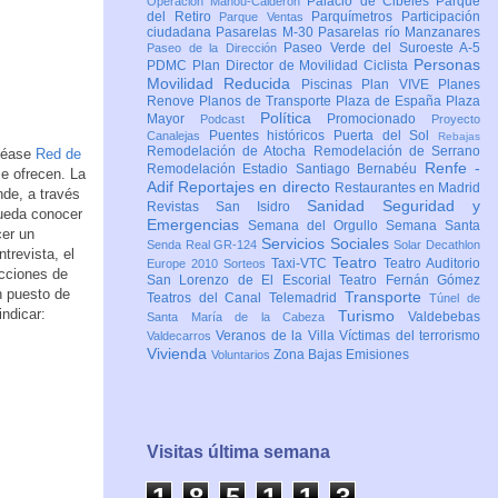
Palacio de Cibeles
Parque
Operación Mahou-Calderón
del Retiro
Parquímetros
Participación
Parque Ventas
ciudadana
Pasarelas M-30
Pasarelas río Manzanares
Paseo Verde del Suroeste A-5
Paseo de la Dirección
Personas
PDMC Plan Director de Movilidad Ciclista
Movilidad Reducida
Piscinas
Plan VIVE
Planes
Renove
Planos de Transporte
Plaza de España
Plaza
Política
Mayor
Promocionado
Podcast
Proyecto
Puentes históricos
Puerta del Sol
Canalejas
Rebajas
Remodelación de Atocha
Remodelación de Serrano
(véase
Red de
Renfe -
Remodelación Estadio Santiago Bernabéu
se ofrecen. La
Adif
Reportajes en directo
Restaurantes en Madrid
nde, a través
Sanidad
Seguridad y
Revistas
San Isidro
pueda conocer
Emergencias
Semana del Orgullo
Semana Santa
cer un
Servicios Sociales
Senda Real GR-124
Solar Decathlon
trevista, el
Teatro
Taxi-VTC
Teatro Auditorio
Europe 2010
Sorteos
acciones de
San Lorenzo de El Escorial
Teatro Fernán Gómez
n puesto de
Transporte
Teatros del Canal
Telemadrid
Túnel de
indicar:
Turismo
Valdebebas
Santa María de la Cabeza
Veranos de la Villa
Víctimas del terrorismo
Valdecarros
Vivienda
Zona Bajas Emisiones
Voluntarios
Visitas última semana
1
8
5
1
1
3