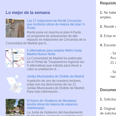
Requisit
Lo mejor de la semana
1.
No haber
empleo.
Las 17 estaciones de Renfe Cercanías
que recibirán obras de mejora del plan 'A
2.
Residir 
Punto'
Renfe pone en marcha el plan A Punto ,
3.
Estar en
un programa de actuaciones de alto
impacto en estaciones de Cercanías de la
Comunidad de Madrid que b...
4.
Encontra
5 alternativas para ampliar Metro hasta
- S
Madrid Nuevo Norte
Acu
La Comunidad de Madrid ha publicado
en el Portal de Trasparencia regional las
21 
5 alternativas que estudia para llevar a
cabo la ampliación d...
- S
nac
Juntas Municipales de Distrito de Madrid
A petición de uno de nuestros lectores,
estas son las direcciones de las 21
Juntas Municipales de Distrito de Madrid .
Document
Para más información ...
1.
Solicitud
El barrio de Vinateros de Moratalaz
tendrá obras de mejora de espacios
interbloques
2.
Original
La Junta de Gobierno del Ayuntamiento
de solicit
de Madrid ha aprobado el contrato para