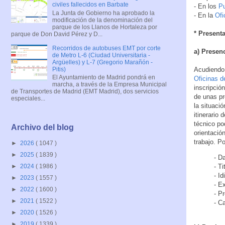
civiles fallecidos en Barbate
- En los
Pu
La Junta de Gobierno ha aprobado la
- En la
Ofi
modificación de la denominación del
parque de los Llanos de Hortaleza por
* Present
parque de Don David Pérez y D...
Recorridos de autobuses EMT por corte
a) Presenc
de Metro L-6 (Ciudad Universitaria -
Argüelles) y L-7 (Gregorio Marañón -
Pitis)
Acudiendo 
El Ayuntamiento de Madrid pondrá en
Oficinas 
marcha, a través de la Empresa Municipal
inscripció
de Transportes de Madrid (EMT Madrid), dos servicios
de unas pr
especiales...
la situaci
itinerario
técnico po
Archivo del blog
orientació
trabajo. Po
►
2026
( 1047 )
►
2025
( 1839 )
- D
- T
►
2024
( 1986 )
- I
►
2023
( 1557 )
- E
►
2022
( 1600 )
- P
►
2021
( 1522 )
- C
►
2020
( 1526 )
►
2019
( 1339 )