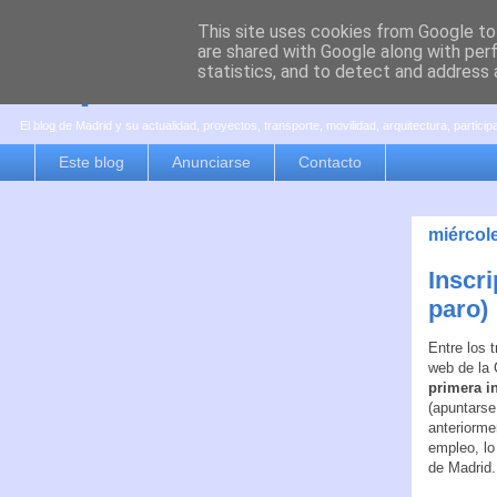
This site uses cookies from Google to 
are shared with Google along with per
es por madrid
statistics, and to detect and address 
El blog de Madrid y su actualidad, proyectos, transporte, movilidad, arquitectura, partici
Este blog
Anunciarse
Contacto
miércol
Inscr
paro)
Entre los 
web de la
primera i
(apuntarse
anteriorme
empleo, lo
de Madrid.