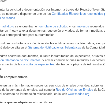
ernet:
ntar la solicitud y documentación por Internet, a través del Registro Telemáti
, es necesario disponer de uno de los
Certificados Electrónicos reconocidos p
 de Madrid
.
madrid.org
se encuentran el
formulario de solicitud
y los
impresos
requeridos
ar en línea y anexar documentos, que serán enviados, de forma inmediata, a
tiva correspondiente para su tramitación.
itud, se posibilita la opción de recibir las notificaciones vía telemática, siem
té dado de alta en el
Sistema de Notificaciones Telemáticas
de la Comunidad
drán aportarse documentos, durante la tramitación del expediente, a través d
ión telemática de documentos
, y enviar comunicaciones referidas a expedient
 a través de la
consulta de expedientes
, dentro de la página de Administraci
a.
ón complementaria
onsultar más información sobre los servicios de empleo ofrecidos, sobre los 
os de la demanda de empleo, así como la
Red de Oficinas de Empleo
de la C
el apartado de Información relacionada, en la web
www.madrid.org
.
os que se adquieren al inscribirse