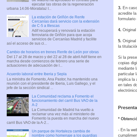
ejecutar las obras de la regeneración
3.
En caso 
urbana 14.06-Moratalaz I...
acredite l
La estación de Griñón de Renfe
formulario
Cercanías dará servicio con la extensión
de C-5 a Illescas
4.
Original
Adif recuperará y renovará la estación
ferroviaria de Griñón para que acoja
servicios de Cercanías Madrid y facilite
5.
Original 
así el acceso de sus ci...
la titulaci
Cambio de horarios en trenes Renfe de León por obras
Del 17 al 28 de marzo y del 22 al 28 de abril Adif tiene en
Si la prese
marcha desde comienzos de febrero una serie de
copias dig
actuaciones de adecuación de l...
mediante l
particular
Acuerdo laboral entre Iberia y Sepla
La ministra de Fomento, Ana Pastor, ha mantenido una
implica la
reunión con el presidente de Iberia, Luis Gallego, y el
en tales d
jefe de la sección sindical ...
electrónic
La Comunidad reclama a Fomento el
funcionamiento del carril Bus VAO de la
A-2
Presenta
La Comunidad de Madrid ha vuelto a
reclamar una vez más al ministerio de
Fomento la puesta en marcha del nuevo
* Obtenci
carril Bus VAO de la A-2...
- En la w
Un parque de Hortaleza cambia de
cumpliment
nombre como homenaje a los guardias