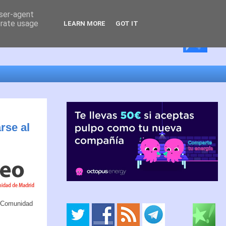
user-agent
erate usage
LEARN MORE
GOT IT
rse al
la Comunidad