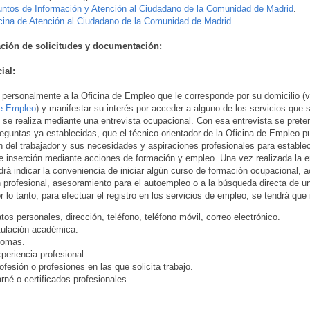
ntos de Información y Atención al Ciudadano de la Comunidad de Madrid
.
cina de Atención al Ciudadano de la Comunidad de Madrid
.
ación de solicitudes y documentación:
ial:
personalmente a la Oficina de Empleo que le corresponde por su domicilio 
de Empleo
) y manifestar su interés por acceder a alguno de los servicios que 
n se realiza mediante una entrevista ocupacional. Con esa entrevista se prete
eguntas ya establecidas, que el técnico-orientador de la Oficina de Empleo 
ón del trabajador y sus necesidades y aspiraciones profesionales para estable
 de inserción mediante acciones de formación y empleo. Una vez realizada la en
drá indicar la conveniencia de iniciar algún curso de formación ocupacional, 
n profesional, asesoramiento para el autoempleo o a la búsqueda directa de u
r lo tanto, para efectuar el registro en los servicios de empleo, se tendrá que 
atos personales, dirección, teléfono, teléfono móvil, correo electrónico.
itulación académica.
diomas.
xperiencia profesional.
rofesión o profesiones en las que solicita trabajo.
arné o certificados profesionales.