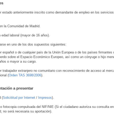
os
 estado anteriormente inscrito como demandante de empleo en los servicios
en la Comunidad de Madrid.
 edad laboral (mayor de 16 años).
rse en uno de los dos supuestos siguientes:
er español o de cualquier país de la Unión Europea o de los países firmantes 
erdo sobre el Espacio Económico Europeo, así como un cónyuge o hijo men
años o mayor a su cargo.
er trabajador extranjero no comunitario con reconocimiento de acceso al mer
ional (
Orden TAS 3698/2006
).
ación a presentar
 (
Solicititud por Internet
/
Impresos
).
 o fotocopia compulsada del NIF/NIE (Si el ciudadano autoriza su consulta en 
ud, no será necesaria su aportación).