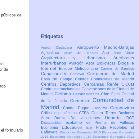
 públicos de
Etiquetas
Aeropuerto Madrid-Barajas
Acción Ciudadana
Agricultura
App
Arco Verde
Alcalá de Henares
Arquitectura y Urbanismo
Autobuses
Interurbanos
Blogs e
Aviación
Azca
Bibliotecas
del
Internet
Bosque Metropolitano
Camino de Santiago
or de
CanalcamTV
Carreteras de Madrid
Carnaval
Casa de Campo
Centros Comerciales de Madrid
Centros Deportivos
Cercanías Renfe
CICCM
cado
Centro Internacional de Convenciones de la Ciudad de
Ciclismo
Madrid
Cine
Circo
Ciudad
CiclistasMolestos
Comunidad de
Comercio
de la Justicia
Madrid
Coronavirus
Conde Duque
Consumo
Crítica espectáculos
CTBA Cuatro Torres Business
Deporte
Area
Danza
De vacaciones
DGT
ecobarrio de Puente de Vallecas
Discapacidad
Educación
Economía
Eje Prado Recoletos
El
el formulario
Cañaveral
Elecciones Generales 2015
Elecciones Generales
2016
Elecciones Generales 2019
Elecciones Generales 2023