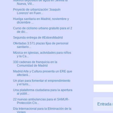
Nuevos depósitos de agua en Sevilla la
Nueva, Vill...
Proyecto de urbanización 'Joaquín
Lorenzo' en Fuen...
Huelga sanitaria en Madrid, noviembre y
diciembre ...
Curso de ciclismo urbano gratuito para el 2
de dic...
Segunda entrega de #EstoesMadrid
Ofertadas 3.571 plazas fijas de personal
sanitario...
Música en iglesias, actividades para niños
y la Ca...
330 cadenas de franquicia en la
Comunidad de Madrid
Madrid Arte y Cultura presenta un ERE que
afectará...
Un plan para fomentar el emprendimiento
y el turis...
Una plataforma ciudadana para la apertura
al públi...
22 nuevas ambulancias para el SAMUR-
Protección Civ...
Entrada 
Día Internacional para la Eliminación de la
Violen...