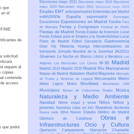
Elecciones mayo 2011
Elecciones mayo 2015
Elecciones
mayo 2019
Elecciones mayo 2021
Elecciones mayo 2023
o que
Empleo
EMT
enbicipormadrid
Entrevistas por Madrid
 en el
España
esMADRIDtv
espormadrid
Eurovegas
Exposiciones en Madrid
Excursiones
Familia
Faro
Ferias y Congresos
de Moncloa
Festival de Otoño
IF/NIE.
Fiestas de Madrid
Fondo Estatal de Inversión Local
Fondo Estatal para el Empleo y la Sostenibilidad Local
tificantes de
Gastronomía
Fotos de Madrid
Fútbol
Ganadería
Historia
Gran Vía
Huelga
Intercambiadores de
transporte
Jornada Mundial de la Juventud JMJ2011
a solicitud
Jóvenes
La Noche en Blanco
Libros y literatura
Los
ntizará
Madrid
M-30
Ahijones
Los Berrocales
Los Cerros
á requerir al
Madrid Río Manzanares
Madrid 2016
Madrid 2020
s copias
Mayores
Mapas de Madrid
Matadero Madrid
Mercado
nal contenida
Metro
Mercamadrid
de Frutas y Verduras de Legazpi
, de acceso
Movilidad
Metro Ligero
Motos
Movimiento 15M
Municipios
Música
Museo de Colecciones Reales
Naturaleza y Medio Ambiente
Navidad
Niños
Niños y
Nieve esquí y snow
jóvenes
Nuestros lectores
Nuestras rutas en bici
Nuevo Estadio Atlético de Madrid
Nueva sede BBVA
Obras e
Obelisco de Calatrava
Infraestructuras
Ocio y Cultura
s que podrá
Operación Campamento
Operación Chamartín