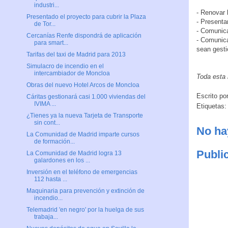
industri...
- Renovar
Presentado el proyecto para cubrir la Plaza
- Presenta
de Tor...
- Comunica
Cercanías Renfe dispondrá de aplicación
- Comunica
para smart...
sean gesti
Tarifas del taxi de Madrid para 2013
Simulacro de incendio en el
intercambiador de Moncloa
Toda esta 
Obras del nuevo Hotel Arcos de Moncloa
Escrito po
Cáritas gestionará casi 1.000 viviendas del
IVIMA ...
Etiquetas
¿Tienes ya la nueva Tarjeta de Transporte
sin cont...
No ha
La Comunidad de Madrid imparte cursos
de formación...
Publi
La Comunidad de Madrid logra 13
galardones en los ...
Inversión en el teléfono de emergencias
112 hasta ...
Maquinaria para prevención y extinción de
incendio...
Telemadrid 'en negro' por la huelga de sus
trabaja...