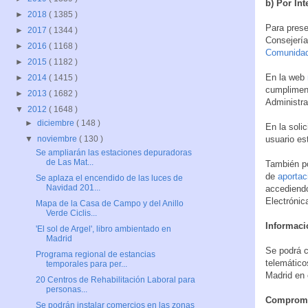
b) Por Int
►
2018
( 1385 )
Para prese
►
2017
( 1344 )
Consejería
►
2016
( 1168 )
Comunidad
►
2015
( 1182 )
En la web
►
2014
( 1415 )
cumpliment
►
2013
( 1682 )
Administra
▼
2012
( 1648 )
►
diciembre
( 148 )
En la solic
usuario es
▼
noviembre
( 130 )
Se ampliarán las estaciones depuradoras
de Las Mat...
También po
de
aportac
Se aplaza el encendido de las luces de
Navidad 201...
accediendo
Electrónic
Mapa de la Casa de Campo y del Anillo
Verde Ciclis...
Informaci
'El sol de Argel', libro ambientado en
Madrid
Se podrá c
Programa regional de estancias
telemátic
temporales para per...
Madrid en 
20 Centros de Rehabilitación Laboral para
personas...
Compromis
Se podrán instalar comercios en las zonas