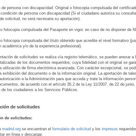
de persona con discapacidad: Original o fotocopia compulsada del certificad
a condición de persona con discapacidad (Si el ciudadano autoriza su consulta
 de solicitud, no será necesaria su aportación).
 o fotocopia compulsada del Pasaporte en vigor, en caso de no disponer de N
o fotocopia compulsada del título obtenido que acredite el nivel formativo (jus
ón académica y/o de la experiencia profesional).
ntación de solicitudes se realiza vía registro telemático, se pueden anexar a l
italizadas de los documentos requeridos, cuya fidelidad con el original se gara
a utilización de firma electrónica avanzada. Con carácter excepcional, se podr
 la exhibición del documento o de la información original. La aportación de tale
 autorización a la Administración para que acceda y trate la información perso
ocumentos, de acuerdo con el artículo 35.2 de la Ley 11/2007, de 22 de junio
o de los ciudadanos a los Servicios Públicos.
ción de solicitudes
ón de solicitudes:
eb
madrid.org
se encuentran el
formulario de solicitud
y los
impresos
requerido
ar en línea y descargar.