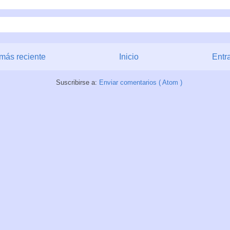
más reciente
Inicio
Entr
Suscribirse a:
Enviar comentarios ( Atom )