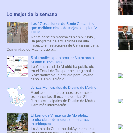
Lo mejor de la semana
Las 17 estaciones de Renfe Cercanías
que recibirán obras de mejora del plan 'A
Punto'
Renfe pone en marcha el plan A Punto ,
un programa de actuaciones de alto
impacto en estaciones de Cercanías de la
Comunidad de Madrid que b...
5 alternativas para ampliar Metro hasta
Madrid Nuevo Norte
La Comunidad de Madrid ha publicado
en el Portal de Trasparencia regional las
5 alternativas que estudia para llevar a
cabo la ampliación d...
Juntas Municipales de Distrito de Madrid
A petición de uno de nuestros lectores,
estas son las direcciones de las 21
Juntas Municipales de Distrito de Madrid .
Para más información ...
El barrio de Vinateros de Moratalaz
tendrá obras de mejora de espacios
interbloques
La Junta de Gobierno del Ayuntamiento
de Madrid ha aprobado el contrato para