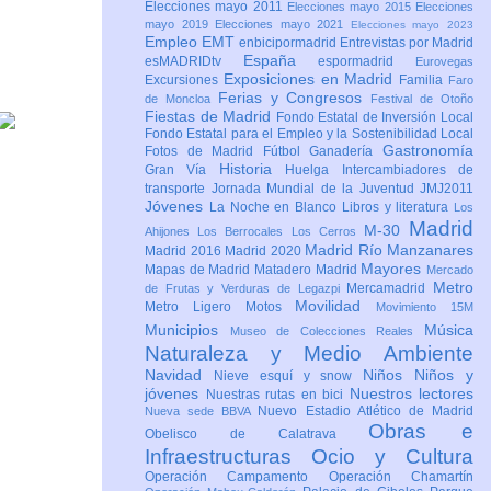
Elecciones mayo 2011
Elecciones mayo 2015
Elecciones
mayo 2019
Elecciones mayo 2021
Elecciones mayo 2023
Empleo
EMT
enbicipormadrid
Entrevistas por Madrid
España
esMADRIDtv
espormadrid
Eurovegas
Exposiciones en Madrid
Excursiones
Familia
Faro
Ferias y Congresos
de Moncloa
Festival de Otoño
Fiestas de Madrid
Fondo Estatal de Inversión Local
Fondo Estatal para el Empleo y la Sostenibilidad Local
Gastronomía
Fotos de Madrid
Fútbol
Ganadería
Historia
Gran Vía
Huelga
Intercambiadores de
transporte
Jornada Mundial de la Juventud JMJ2011
Jóvenes
La Noche en Blanco
Libros y literatura
Los
Madrid
M-30
Ahijones
Los Berrocales
Los Cerros
Madrid Río Manzanares
Madrid 2016
Madrid 2020
Mayores
Mapas de Madrid
Matadero Madrid
Mercado
Metro
Mercamadrid
de Frutas y Verduras de Legazpi
Movilidad
Metro Ligero
Motos
Movimiento 15M
Municipios
Música
Museo de Colecciones Reales
Naturaleza y Medio Ambiente
Navidad
Niños
Niños y
Nieve esquí y snow
jóvenes
Nuestros lectores
Nuestras rutas en bici
Nuevo Estadio Atlético de Madrid
Nueva sede BBVA
Obras e
Obelisco de Calatrava
Infraestructuras
Ocio y Cultura
Operación Campamento
Operación Chamartín