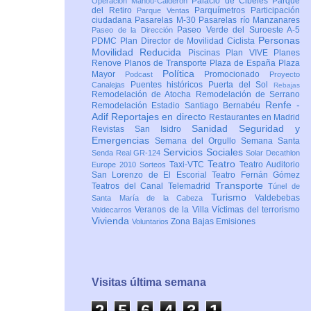
Palacio de Cibeles
Parque
Operación Mahou-Calderón
del Retiro
Parquímetros
Participación
Parque Ventas
ciudadana
Pasarelas M-30
Pasarelas río Manzanares
Paseo Verde del Suroeste A-5
Paseo de la Dirección
Personas
PDMC Plan Director de Movilidad Ciclista
Movilidad Reducida
Piscinas
Plan VIVE
Planes
Renove
Planos de Transporte
Plaza de España
Plaza
Política
Mayor
Promocionado
Podcast
Proyecto
Puentes históricos
Puerta del Sol
Canalejas
Rebajas
Remodelación de Atocha
Remodelación de Serrano
Renfe -
Remodelación Estadio Santiago Bernabéu
Adif
Reportajes en directo
Restaurantes en Madrid
Sanidad
Seguridad y
Revistas
San Isidro
Emergencias
Semana del Orgullo
Semana Santa
Servicios Sociales
Senda Real GR-124
Solar Decathlon
Teatro
Taxi-VTC
Teatro Auditorio
Europe 2010
Sorteos
San Lorenzo de El Escorial
Teatro Fernán Gómez
Transporte
Teatros del Canal
Telemadrid
Túnel de
Turismo
Valdebebas
Santa María de la Cabeza
Veranos de la Villa
Víctimas del terrorismo
Valdecarros
Vivienda
Zona Bajas Emisiones
Voluntarios
Visitas última semana
2
5
6
4
3
2