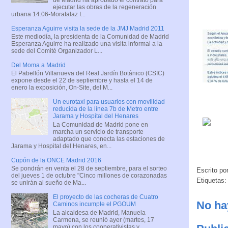
ejecutar las obras de la regeneración
urbana 14.06-Moratalaz I...
Esperanza Aguirre visita la sede de la JMJ Madrid 2011
Este mediodía, la presidenta de la Comunidad de Madrid
Esperanza Aguirre ha realizado una visita informal a la
sede del Comité Organizador L...
Del Moma a Madrid
El Pabellón Villanueva del Real Jardín Botánico (CSIC)
expone desde el 22 de septiembre y hasta el 14 de
enero la exposición, On-Site, del M...
Un eurotaxi para usuarios con movilidad
reducida de la línea 7b de Metro entre
Jarama y Hospital del Henares
La Comunidad de Madrid pone en
marcha un servicio de transporte
adaptado que conecta las estaciones de
Jarama y Hospital del Henares, en...
Cupón de la ONCE Madrid 2016
Se pondrán en venta el 28 de septiembre, para el sorteo
Escrito po
del jueves 1 de octubre "Cinco millones de corazonadas
Etiquetas
se unirán al sueño de Ma...
El proyecto de las cocheras de Cuatro
No ha
Caminos incumple el PGOUM
La alcaldesa de Madrid, Manuela
Carmena, se reunió ayer (martes, 17
mayo) con los cooperativistas y