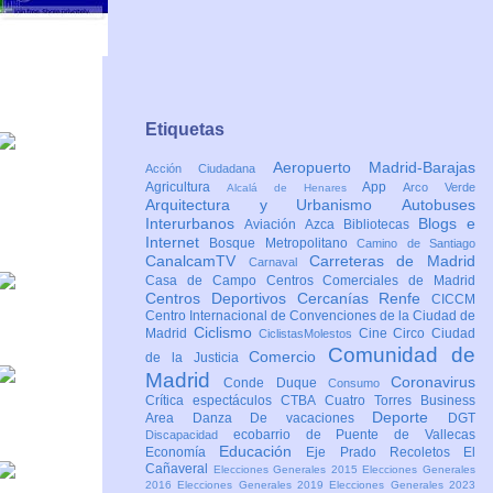
Etiquetas
Aeropuerto Madrid-Barajas
Acción Ciudadana
Agricultura
App
Arco Verde
Alcalá de Henares
Arquitectura y Urbanismo
Autobuses
Interurbanos
Blogs e
Aviación
Azca
Bibliotecas
Internet
Bosque Metropolitano
Camino de Santiago
CanalcamTV
Carreteras de Madrid
Carnaval
Casa de Campo
Centros Comerciales de Madrid
Centros Deportivos
Cercanías Renfe
CICCM
Centro Internacional de Convenciones de la Ciudad de
Ciclismo
Madrid
Cine
Circo
Ciudad
CiclistasMolestos
Comunidad de
Comercio
de la Justicia
Madrid
Coronavirus
Conde Duque
Consumo
Crítica espectáculos
CTBA Cuatro Torres Business
Deporte
Area
Danza
De vacaciones
DGT
ecobarrio de Puente de Vallecas
Discapacidad
Educación
Economía
Eje Prado Recoletos
El
Cañaveral
Elecciones Generales 2015
Elecciones Generales
2016
Elecciones Generales 2019
Elecciones Generales 2023