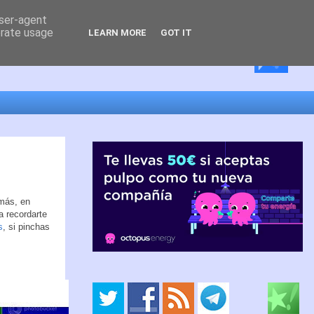
user-agent
erate usage
LEARN MORE
GOT IT
 más, en
a recordarte
s
, si pinchas