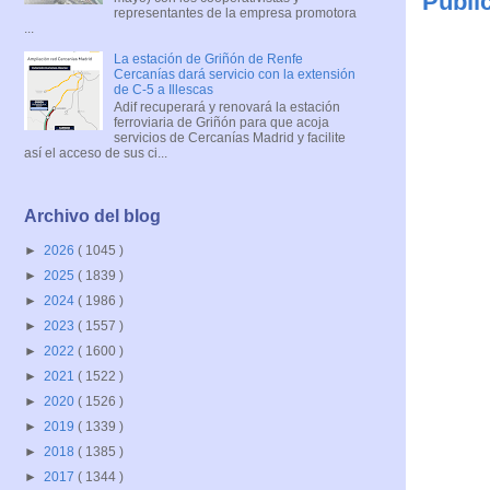
Publi
representantes de la empresa promotora
...
La estación de Griñón de Renfe
Cercanías dará servicio con la extensión
de C-5 a Illescas
Adif recuperará y renovará la estación
ferroviaria de Griñón para que acoja
servicios de Cercanías Madrid y facilite
así el acceso de sus ci...
Archivo del blog
►
2026
( 1045 )
►
2025
( 1839 )
►
2024
( 1986 )
►
2023
( 1557 )
►
2022
( 1600 )
►
2021
( 1522 )
►
2020
( 1526 )
►
2019
( 1339 )
►
2018
( 1385 )
►
2017
( 1344 )