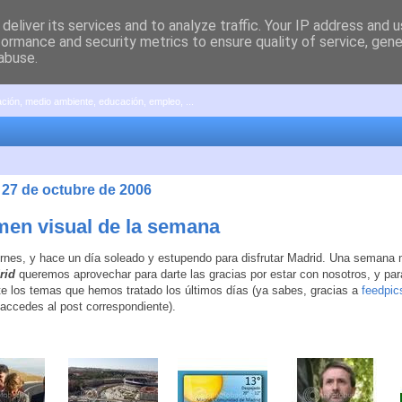
deliver its services and to analyze traffic. Your IP address and 
formance and security metrics to ensure quality of service, gen
abuse.
pación, medio ambiente, educación, empleo, ...
 27 de octubre de 2006
en visual de la semana
rnes, y hace un día soleado y estupendo para disfrutar Madrid. Una semana
rid
queremos aprovechar para darte las gracias por estar con nosotros, y par
e los temas que hemos tratado los últimos días (ya sabes, gracias a
feedpic
, accedes al post correspondiente).