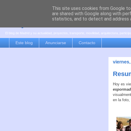
This site uses cookies from Google to 
are shared with Google along with per
es por madrid
statistics, and to detect and address 
El blog de Madrid y su actualidad, proyectos, transporte, movilidad, arquitectura, partici
Este blog
Anunciarse
Contacto
viernes,
Resum
Hoy es vie
espormad
visualment
en la foto