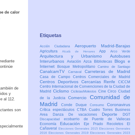
pe de calor
.
Etiquetas
Aeropuerto Madrid-Barajas
Acción Ciudadana
Agricultura
App
Arco Verde
Alcalá de Henares
Arquitectura y Urbanismo
Autobuses
ediante
Interurbanos
Blogs e
Aviación
Azca
Bibliotecas
Internet
ontinúe
Bosque Metropolitano
Camino de Santiago
CanalcamTV
Carreteras de Madrid
Carnaval
Casa de Campo
Centros Comerciales de Madrid
Centros Deportivos
Cercanías Renfe
CICCM
Centro Internacional de Convenciones de la Ciudad de
 también de
Ciclismo
Madrid
Cine
Circo
Ciudad
CiclistasMolestos
uidos y
Comunidad de
Comercio
de la Justicia
e al 112.
Madrid
Coronavirus
Conde Duque
Consumo
actantes son
Crítica espectáculos
CTBA Cuatro Torres Business
Deporte
Area
Danza
De vacaciones
DGT
ecobarrio de Puente de Vallecas
Discapacidad
Educación
Economía
Eje Prado Recoletos
El
especialmente
Cañaveral
Elecciones Generales 2015
Elecciones Generales
2016
Elecciones Generales 2019
Elecciones Generales 2023