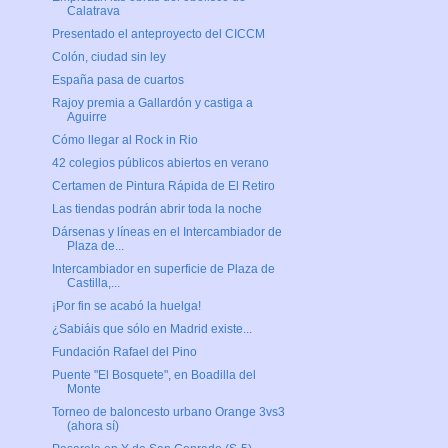
Calatrava
Presentado el anteproyecto del CICCM
Colón, ciudad sin ley
España pasa de cuartos
Rajoy premia a Gallardón y castiga a
Aguirre
Cómo llegar al Rock in Rio
42 colegios públicos abiertos en verano
Certamen de Pintura Rápida de El Retiro
Las tiendas podrán abrir toda la noche
Dársenas y líneas en el Intercambiador de
Plaza de...
Intercambiador en superficie de Plaza de
Castilla,...
¡Por fin se acabó la huelga!
¿Sabiáis que sólo en Madrid existe...
Fundación Rafael del Pino
Puente "El Bosquete", en Boadilla del
Monte
Torneo de baloncesto urbano Orange 3vs3
(ahora sí)