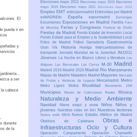
Elecciones mayo 2011
Elecciones mayo 2015
Elecciones
mayo 2019
Elecciones mayo 2021
Elecciones mayo 2023
Empleo
EMT
enbicipormadrid
Entrevistas por Madrid
España
esMADRIDtv
espormadrid
Eurovegas
balcones. El
Exposiciones en Madrid
Excursiones
Familia
Faro
Ferias y Congresos
de Moncloa
Festival de Otoño
e pueda ir en
Fiestas de Madrid
Fondo Estatal de Inversión Local
icos
Fondo Estatal para el Empleo y la Sostenibilidad Local
Gastronomía
Fotos de Madrid
Fútbol
Ganadería
mpañadas y
Historia
Gran Vía
Huelga
Intercambiadores de
Servicios
transporte
Jornada Mundial de la Juventud JMJ2011
Jóvenes
La Noche en Blanco
Libros y literatura
Los
Madrid
M-30
Ahijones
Los Berrocales
Los Cerros
Madrid Río Manzanares
Madrid 2016
Madrid 2020
ardinería...
Mayores
Mapas de Madrid
Matadero Madrid
Mercado
nezca a ser
Metro
Mercamadrid
de Frutas y Verduras de Legazpi
Movilidad
Metro Ligero
Motos
Movimiento 15M
e la cabeza
Municipios
Música
Museo de Colecciones Reales
Naturaleza y Medio Ambiente
Navidad
Niños
Niños y
Nieve esquí y snow
jóvenes
Nuestros lectores
Nuestras rutas en bici
Nuevo Estadio Atlético de Madrid
Nueva sede BBVA
.
Obras e
Obelisco de Calatrava
os durante
Infraestructuras
Ocio y Cultura
ros de la
Operación Campamento
Operación Chamartín