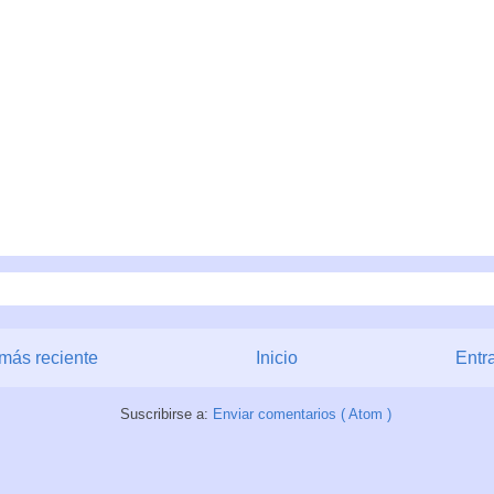
más reciente
Inicio
Entr
Suscribirse a:
Enviar comentarios ( Atom )