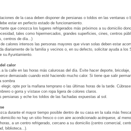
taciones de la casa deben disponer de persianas o toldos en las ventanas o 
o debe estar en perfecto estado de funcionamiento.
tante que conozca los lugares refrigerados más próximos a su domicilio dond
cesidad, tales como hipermercados, grandes superficies, cines, centros públ
s, centros de día...)
 de calores intensos las personas mayores que vivan solas deben estar aco
uda diariamente de la familia y vecinos o, en su defecto, solicitar ayuda a los 
e su Ayuntamiento.
del calor
a la calle en las horas más calurosas del día. Evite hacer deporte, bricolaje, j
erce demasiado cuando esté haciendo mucho calor. Si tiene que salir perma
la sombra
 elegir, opte por la mañana temprano o las últimas horas de la tarde. Cúbras
brero o gorra y vístase con ropa ligera de colores claros.
as persianas y eche los toldos de las fachadas expuestas al sol.
ese
ca durante el mayor tiempo posible dentro de su casa en la sala más fresca
 domicilio no hay un sitio fresco o con aire acondicionado acérquese, al men
 horas, a un centro refrigerado, cercano a su domicilio (centro comercial, cent
d, biblioteca...).