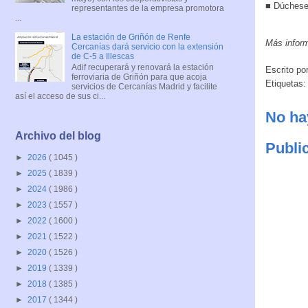
■ Dúchese
representantes de la empresa promotora
...
La estación de Griñón de Renfe
Más infor
Cercanías dará servicio con la extensión
de C-5 a Illescas
Adif recuperará y renovará la estación
Escrito po
ferroviaria de Griñón para que acoja
Etiquetas
servicios de Cercanías Madrid y facilite
así el acceso de sus ci...
No ha
Archivo del blog
Publi
►
2026
( 1045 )
►
2025
( 1839 )
►
2024
( 1986 )
►
2023
( 1557 )
►
2022
( 1600 )
►
2021
( 1522 )
►
2020
( 1526 )
►
2019
( 1339 )
►
2018
( 1385 )
►
2017
( 1344 )