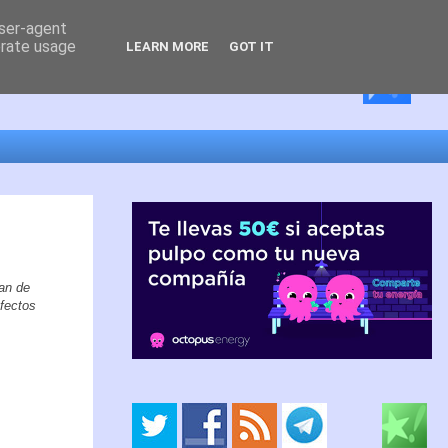
user-agent
erate usage
LEARN MORE
GOT IT
an de
efectos