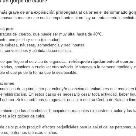
 un golpe de calor?
 más grave de una exposición prolongada al calor es el denominado gol
causar la muerte o se cuelas importantes si no hay un tratamiento inmediato
ce por:
ratura del cuerpo, que puede ser muy alta, hasta de 40ºC.
ente, enrojecida y seca (sin sudor).
de cabeza, náuseas, somnolencia y sed intensa.
n, convulsiones y pérdida de conciencia.
de que llegue el servicio de urgencias,
refrésquele rápidamente el cuerpo
m
jadas, abanicos o cualquier otro método. Mantenga a la persona tendida y c
ole el cuerpo de la forma que le sea posible.
uaciones
tuaciones de agotamiento por calor y/o aparición de calambres que requieren
e rehidratación. En estos casos es necesario cesar toda actividad, beber líq
el cuerpo. Si los síntomas se agravan, consulte con su Centro de Salud o llam
ambién que los deportistas, trabajadores manuales expuestos al calor y los l
les a los golpes de calor.
de calor puede producir efectos perjudiciales para la salud de las personas, 
ores, enfermos crónicos o niños.