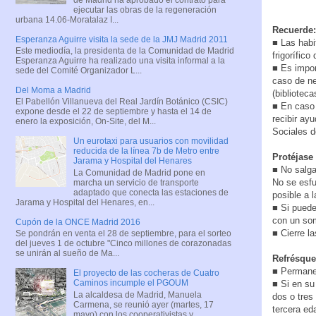
ejecutar las obras de la regeneración
urbana 14.06-Moratalaz I...
Recuerde:
Esperanza Aguirre visita la sede de la JMJ Madrid 2011
■ Las habi
Este mediodía, la presidenta de la Comunidad de Madrid
frigorífic
Esperanza Aguirre ha realizado una visita informal a la
■ Es impor
sede del Comité Organizador L...
caso de ne
Del Moma a Madrid
(biblioteca
El Pabellón Villanueva del Real Jardín Botánico (CSIC)
■ En caso
expone desde el 22 de septiembre y hasta el 14 de
recibir ay
enero la exposición, On-Site, del M...
Sociales d
Un eurotaxi para usuarios con movilidad
reducida de la línea 7b de Metro entre
Protéjase 
Jarama y Hospital del Henares
■ No salga 
La Comunidad de Madrid pone en
No se esfu
marcha un servicio de transporte
adaptado que conecta las estaciones de
posible a 
Jarama y Hospital del Henares, en...
■ Si puede
con un som
Cupón de la ONCE Madrid 2016
■ Cierre l
Se pondrán en venta el 28 de septiembre, para el sorteo
del jueves 1 de octubre "Cinco millones de corazonadas
se unirán al sueño de Ma...
Refrésqu
■ Permanez
El proyecto de las cocheras de Cuatro
Caminos incumple el PGOUM
■ Si en su
La alcaldesa de Madrid, Manuela
dos o tres
Carmena, se reunió ayer (martes, 17
tercera eda
mayo) con los cooperativistas y