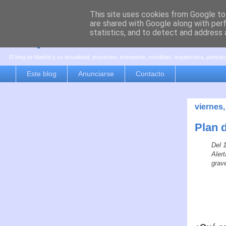
This site uses cookies from Google to 
are shared with Google along with per
es por madrid
statistics, and to detect and address 
El blog de Madrid y su actualidad, proyectos, transporte, movilidad, arquitectura, partici
Este blog
Anunciarse
Contacto
viernes,
Plan 
Del 
Alert
grav