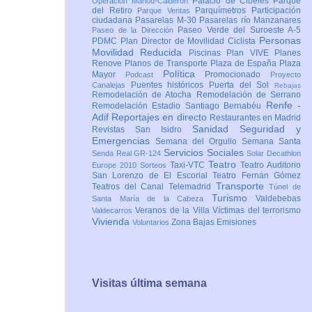
Palacio de Cibeles
Parque
Operación Mahou-Calderón
del Retiro
Parquímetros
Participación
Parque Ventas
ciudadana
Pasarelas M-30
Pasarelas río Manzanares
Paseo Verde del Suroeste A-5
Paseo de la Dirección
Personas
PDMC Plan Director de Movilidad Ciclista
Movilidad Reducida
Piscinas
Plan VIVE
Planes
Renove
Planos de Transporte
Plaza de España
Plaza
Política
Mayor
Promocionado
Podcast
Proyecto
Puentes históricos
Puerta del Sol
Canalejas
Rebajas
Remodelación de Atocha
Remodelación de Serrano
Renfe -
Remodelación Estadio Santiago Bernabéu
Adif
Reportajes en directo
Restaurantes en Madrid
Sanidad
Seguridad y
Revistas
San Isidro
Emergencias
Semana del Orgullo
Semana Santa
Servicios Sociales
Senda Real GR-124
Solar Decathlon
Teatro
Taxi-VTC
Teatro Auditorio
Europe 2010
Sorteos
San Lorenzo de El Escorial
Teatro Fernán Gómez
Transporte
Teatros del Canal
Telemadrid
Túnel de
Turismo
Valdebebas
Santa María de la Cabeza
Veranos de la Villa
Víctimas del terrorismo
Valdecarros
Vivienda
Zona Bajas Emisiones
Voluntarios
Visitas última semana