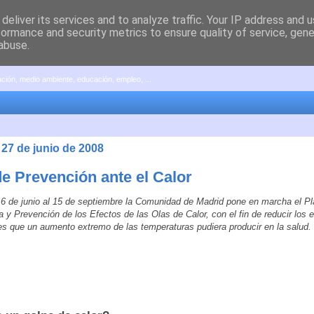
deliver its services and to analyze traffic. Your IP address and 
formance and security metrics to ensure quality of service, gen
abuse.
pación, medio ambiente, educación, empleo, ...
 27 de junio de 2008
de Prevención ante el Calor
16 de junio al 15 de septiembre la Comunidad de Madrid pone en marcha el Pl
a y Prevención de los Efectos de las Olas de Calor, con el fin de reducir los 
es que un aumento extremo de las temperaturas pudiera producir en la salud.