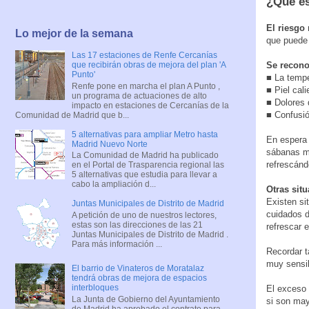
¿Qué es
El riesgo
Lo mejor de la semana
que puede 
Las 17 estaciones de Renfe Cercanías
Se recono
que recibirán obras de mejora del plan 'A
Punto'
■ La tempe
Renfe pone en marcha el plan A Punto ,
■ Piel cali
un programa de actuaciones de alto
■ Dolores 
impacto en estaciones de Cercanías de la
■ Confusió
Comunidad de Madrid que b...
5 alternativas para ampliar Metro hasta
En espera 
Madrid Nuevo Norte
sábanas mo
La Comunidad de Madrid ha publicado
refrescánd
en el Portal de Trasparencia regional las
5 alternativas que estudia para llevar a
cabo la ampliación d...
Otras sit
Existen si
Juntas Municipales de Distrito de Madrid
cuidados d
A petición de uno de nuestros lectores,
estas son las direcciones de las 21
refrescar 
Juntas Municipales de Distrito de Madrid .
Para más información ...
Recordar t
muy sensib
El barrio de Vinateros de Moratalaz
tendrá obras de mejora de espacios
interbloques
El exceso 
La Junta de Gobierno del Ayuntamiento
si son may
de Madrid ha aprobado el contrato para