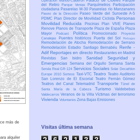
Palacio de Cibeles
Parque
Operación Mahou-Calderón
del Retiro
Parquímetros
Participación
Parque Ventas
ciudadana
Pasarelas M-30
Pasarelas río Manzanares
Paseo Verde del Suroeste A-5
Paseo de la Dirección
Personas
PDMC Plan Director de Movilidad Ciclista
Movilidad Reducida
Piscinas
Plan VIVE
Planes
Renove
Planos de Transporte
Plaza de España
Plaza
Política
Mayor
Promocionado
Podcast
Proyecto
Puentes históricos
Puerta del Sol
Canalejas
Rebajas
Remodelación de Atocha
Remodelación de Serrano
Renfe -
Remodelación Estadio Santiago Bernabéu
Adif
Reportajes en directo
Restaurantes en Madrid
Sanidad
Seguridad y
Revistas
San Isidro
Emergencias
Semana del Orgullo
Semana Santa
Servicios Sociales
Senda Real GR-124
Solar Decathlon
Teatro
Taxi-VTC
Teatro Auditorio
Europe 2010
Sorteos
San Lorenzo de El Escorial
Teatro Fernán Gómez
Transporte
Teatros del Canal
Telemadrid
Túnel de
Turismo
Valdebebas
Santa María de la Cabeza
Veranos de la Villa
Víctimas del terrorismo
Valdecarros
Vivienda
Zona Bajas Emisiones
Voluntarios
ace más de
Visitas última semana
ra alquiler
2
6
2
1
3
3