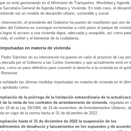
que se está gestionando en el Ministerio de Transportes, Movilidad y Agenda
la Secretaría General de Agenda Urbana y Vivienda. En todo caso, el desarrol
pretende ser un modelo de desarrollo urbano, sostenible y social.
 intervención, el presidente del Gobierno ha puesto de manifiesto que uno de 
les del Gobierno es conseguir incrementar a corto plazo el parque de viviend
ra lograr el acceso a una vivienda digna, adecuada y asequible, así como para
vida, el confort y el bienestar de la ciudadanía.
impulsadas en materia de vivienda
Pedro Sánchez en su intervención ha puesto en valor el proyecto de Ley por
a elevada por el Gobierno a las Cortes Generales y que actualmente está en t
ia, como un paso definitivo para convertir el derecho a la vivienda en el quint
 Bienestar.
 señalado las últimas medidas impulsadas en materia de vivienda en el últi
ey aprobado como:
mpliación de la prórroga de la limitación extraordinaria de la actualizac
l de la renta de los contratos de arrendamiento de vivienda
, regulada en 
culo 18 de la Ley 29/1994, de 24 de noviembre, de Arrendamientos Urbanos, d
da en vigor de la norma hasta el 31 de diciembre de 2022.
mpliación hasta el 31 de diciembre de 2022 la suspensión de los
edimientos de desahucio y lanzamientos en los supuestos y de acuerdo