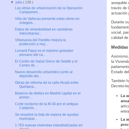
▼
julio
( 139 )
asequible 
través de 
Las obras de urbanización de la Operación
Campamen...
actuación 
Villa de Vallecas presenta estas obras en
Durante su
colegios...
fundamenta
Datos de siniestralidad en carreteras
social, pa
interurbanas...
calidad de 
Villanueva del Pardillo mejora la
protección a muj...
Medidas 
Lionard Pajoy es el máximo goleador
peruano del ca...
Asimismo, 
la Viviend
El Centro de Salud Greco de Getafe y el
Centro de ...
parlamentar
Estado del
Nuevo desarrollo urbanístico junto al
depósito del...
También ha
Obras de reforma de la calle Alcalá entre
Decreto-l
Quintana...
Balance de delitos en Madrid capital en el
La a
primer ...
anua
Corte nocturno de la M-30 por el antiguo
artí
Calderón ...
entra
Se resuelve la lista de espera de ayudas
municipal...
La a
proc
1.763 nuevas viviendas industrializadas en