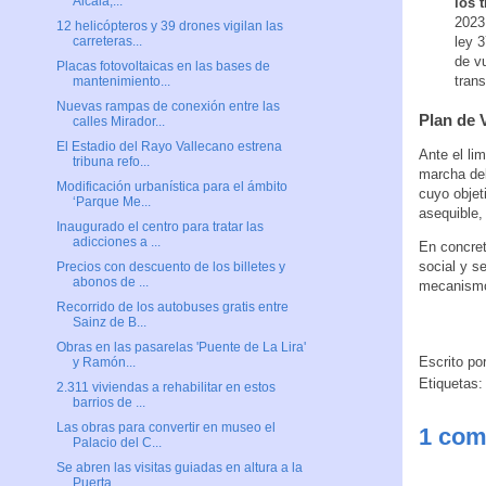
Alcalá,...
los 
2023 
12 helicópteros y 39 drones vigilan las
ley 3
carreteras...
de vu
Placas fotovoltaicas en las bases de
trans
mantenimiento...
Nuevas rampas de conexión entre las
Plan de 
calles Mirador...
El Estadio del Rayo Vallecano estrena
Ante el li
tribuna refo...
marcha de
Modificación urbanística para el ámbito
cuyo objet
‘Parque Me...
asequible,
Inaugurado el centro para tratar las
adicciones a ...
En concret
social y s
Precios con descuento de los billetes y
abonos de ...
mecanismos
Recorrido de los autobuses gratis entre
Sainz de B...
Obras en las pasarelas 'Puente de La Lira'
Escrito po
y Ramón...
Etiquetas:
2.311 viviendas a rehabilitar en estos
barrios de ...
Las obras para convertir en museo el
1 com
Palacio del C...
Se abren las visitas guiadas en altura a la
Puerta...