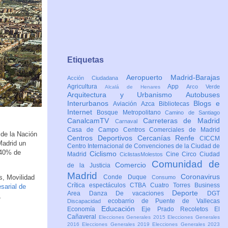
Etiquetas
Aeropuerto Madrid-Barajas
Acción Ciudadana
Agricultura
App
Arco Verde
Alcalá de Henares
Arquitectura y Urbanismo
Autobuses
Interurbanos
Blogs e
Aviación
Azca
Bibliotecas
Internet
Bosque Metropolitano
Camino de Santiago
CanalcamTV
Carreteras de Madrid
Carnaval
Casa de Campo
Centros Comerciales de Madrid
 de la Nación
Centros Deportivos
Cercanías Renfe
CICCM
Madrid un
Centro Internacional de Convenciones de la Ciudad de
 40% de
Ciclismo
Madrid
Cine
Circo
Ciudad
CiclistasMolestos
Comunidad de
Comercio
de la Justicia
Madrid
Coronavirus
s, Movilidad
Conde Duque
Consumo
Crítica espectáculos
CTBA Cuatro Torres Business
sarial de
Deporte
Area
Danza
De vacaciones
DGT
,
ecobarrio de Puente de Vallecas
Discapacidad
Educación
Economía
Eje Prado Recoletos
El
Cañaveral
Elecciones Generales 2015
Elecciones Generales
2016
Elecciones Generales 2019
Elecciones Generales 2023