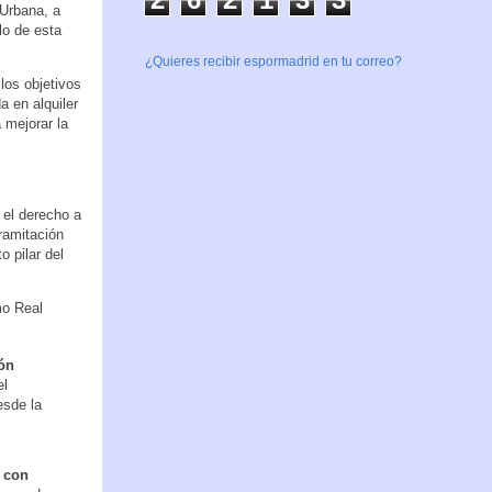
 Urbana, a
lo de esta
¿Quieres recibir espormadrid en tu correo?
los objetivos
a en alquiler
 mejorar la
 el derecho a
ramitación
o pilar del
mo Real
ión
el
esde la
 con