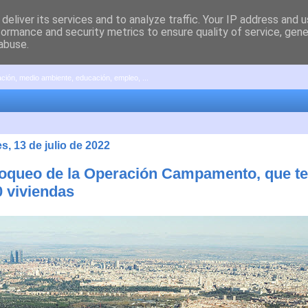
deliver its services and to analyze traffic. Your IP address and 
formance and security metrics to ensure quality of service, gen
abuse.
pación, medio ambiente, educación, empleo, ...
s, 13 de julio de 2022
oqueo de la Operación Campamento, que t
0 viviendas