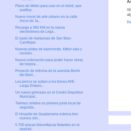
A
Plano de Metro para usar en el móvil, que
oj
sustituy...
al
Nuevo mural de arte urbano en la calle
Arcos de Ja...
Re
Recarga a 360 KW en la nueva
electrolinera de Lega...
El oasis de mariposas de San Blas-
Canillejas
Nuevas pistas de baloncesto, fútbol sala y
rocódro...
Nueva ordenación para poder hacer obras
de mejora ...
Proyecto de reforma de la avenida Berlín
del Barri...
Los perros se suben a los trenes AVE-
Larga Distanc...
Un nuevo gimnasio en el Centro Deportivo
Municipal...
Tielmes celebra su primera junta local de
segurida...
El Hospital de Guadarrama estrena tres
nuevos sist...
5.700 placas fotovoltaicas flotantes en el
depósit...