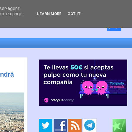
user-agent
erate usage
LEARN MORE
GOT IT
endrá