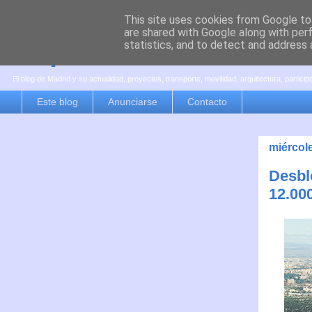
This site uses cookies from Google to 
are shared with Google along with per
es por madrid
statistics, and to detect and address 
El blog de Madrid y su actualidad, proyectos, transporte, movilidad, arquitectura, partici
Este blog
Anunciarse
Contacto
miércole
Desbl
12.00