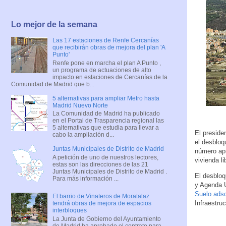
Lo mejor de la semana
Las 17 estaciones de Renfe Cercanías
que recibirán obras de mejora del plan 'A
Punto'
Renfe pone en marcha el plan A Punto ,
un programa de actuaciones de alto
impacto en estaciones de Cercanías de la
Comunidad de Madrid que b...
5 alternativas para ampliar Metro hasta
Madrid Nuevo Norte
La Comunidad de Madrid ha publicado
en el Portal de Trasparencia regional las
5 alternativas que estudia para llevar a
El preside
cabo la ampliación d...
el desbloq
Juntas Municipales de Distrito de Madrid
número apr
A petición de uno de nuestros lectores,
vivienda li
estas son las direcciones de las 21
Juntas Municipales de Distrito de Madrid .
El desbloq
Para más información ...
y Agenda U
Suelo adsc
El barrio de Vinateros de Moratalaz
Infraestru
tendrá obras de mejora de espacios
interbloques
La Junta de Gobierno del Ayuntamiento
de Madrid ha aprobado el contrato para