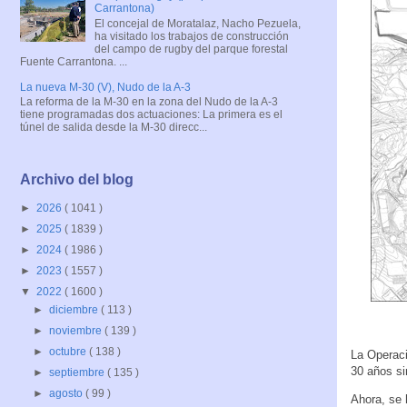
Carrantona)
El concejal de Moratalaz, Nacho Pezuela,
ha visitado los trabajos de construcción
del campo de rugby del parque forestal
Fuente Carrantona. ...
La nueva M-30 (V), Nudo de la A-3
La reforma de la M-30 en la zona del Nudo de la A-3
tiene programadas dos actuaciones: La primera es el
túnel de salida desde la M-30 direcc...
Archivo del blog
►
2026
( 1041 )
►
2025
( 1839 )
►
2024
( 1986 )
►
2023
( 1557 )
▼
2022
( 1600 )
►
diciembre
( 113 )
►
noviembre
( 139 )
►
octubre
( 138 )
La Operac
30 años si
►
septiembre
( 135 )
►
agosto
( 99 )
Ahora, se 