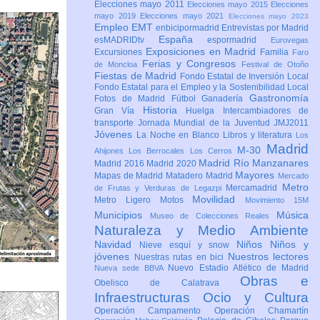
Elecciones mayo 2011
Elecciones mayo 2015
Elecciones
mayo 2019
Elecciones mayo 2021
Elecciones mayo 2023
Empleo
EMT
enbicipormadrid
Entrevistas por Madrid
España
esMADRIDtv
espormadrid
Eurovegas
Exposiciones en Madrid
Excursiones
Familia
Faro
Ferias y Congresos
de Moncloa
Festival de Otoño
Fiestas de Madrid
Fondo Estatal de Inversión Local
Fondo Estatal para el Empleo y la Sostenibilidad Local
Gastronomía
Fotos de Madrid
Fútbol
Ganadería
Historia
Gran Vía
Huelga
Intercambiadores de
transporte
Jornada Mundial de la Juventud JMJ2011
Jóvenes
La Noche en Blanco
Libros y literatura
Los
Madrid
M-30
Ahijones
Los Berrocales
Los Cerros
Madrid Río Manzanares
Madrid 2016
Madrid 2020
Mayores
Mapas de Madrid
Matadero Madrid
Mercado
Metro
Mercamadrid
de Frutas y Verduras de Legazpi
Movilidad
Metro Ligero
Motos
Movimiento 15M
Municipios
Música
Museo de Colecciones Reales
Naturaleza y Medio Ambiente
Navidad
Niños
Niños y
Nieve esquí y snow
jóvenes
Nuestros lectores
Nuestras rutas en bici
Nuevo Estadio Atlético de Madrid
Nueva sede BBVA
Obras e
Obelisco de Calatrava
Infraestructuras
Ocio y Cultura
Operación Campamento
Operación Chamartín