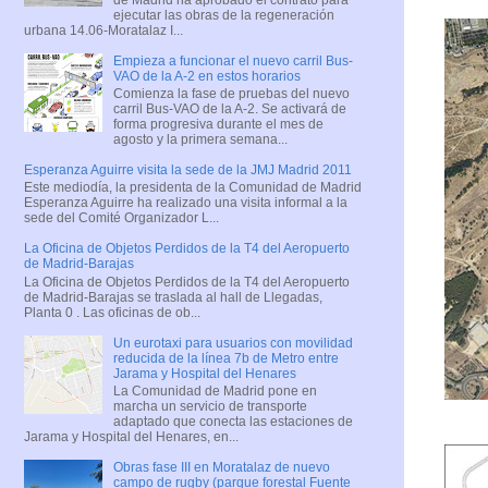
ejecutar las obras de la regeneración
urbana 14.06-Moratalaz I...
Empieza a funcionar el nuevo carril Bus-
VAO de la A-2 en estos horarios
Comienza la fase de pruebas del nuevo
carril Bus-VAO de la A-2. Se activará de
forma progresiva durante el mes de
agosto y la primera semana...
Esperanza Aguirre visita la sede de la JMJ Madrid 2011
Este mediodía, la presidenta de la Comunidad de Madrid
Esperanza Aguirre ha realizado una visita informal a la
sede del Comité Organizador L...
La Oficina de Objetos Perdidos de la T4 del Aeropuerto
de Madrid-Barajas
La Oficina de Objetos Perdidos de la T4 del Aeropuerto
de Madrid-Barajas se traslada al hall de Llegadas,
Planta 0 . Las oficinas de ob...
Un eurotaxi para usuarios con movilidad
reducida de la línea 7b de Metro entre
Jarama y Hospital del Henares
La Comunidad de Madrid pone en
marcha un servicio de transporte
adaptado que conecta las estaciones de
Jarama y Hospital del Henares, en...
Obras fase III en Moratalaz de nuevo
campo de rugby (parque forestal Fuente