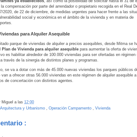
trámites ya establecidos
, así como la posibilidad de solicitar hasta el 31 de 
la compensación por parte del arrendador o propietario recogida en el Real D
7/2020, de 22 de diciembre, de medidas urgentes para hacer frente a las situ
lnerabilidad social y económica en el ámbito de la vivienda y en materia de
portes.
Viviendas para Alquiler Asequible
mitado parque de viviendas de alquiler a precios asequibles, desde Mitma se 
l
Plan de Vivienda para alquiler asequible
para aumentar la oferta de vivie
ivo es habilitar alrededor de 100.000 viviendas para ser ofertadas en régimen 
 a través de la sinergia de distintos planes y programas.
o, se va a dotar con más de 45.000 nuevas viviendas los parques públicos d
e van a ofrecer otras 56.000 viviendas en este régimen de alquiler asequible a
 de concertación con distintos agentes.
r
Miguel
a las
12:00
Arquitectura y Urbanismo
,
Operación Campamento
,
Vivienda
entario :