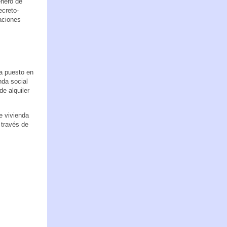
enero de
ecreto-
aciones
ha puesto en
nda social
de alquiler
e vivienda
 través de