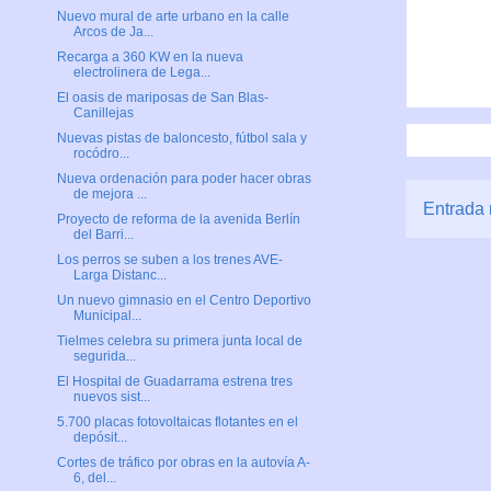
Nuevo mural de arte urbano en la calle
Arcos de Ja...
Recarga a 360 KW en la nueva
electrolinera de Lega...
El oasis de mariposas de San Blas-
Canillejas
Nuevas pistas de baloncesto, fútbol sala y
rocódro...
Nueva ordenación para poder hacer obras
de mejora ...
Entrada 
Proyecto de reforma de la avenida Berlín
del Barri...
Los perros se suben a los trenes AVE-
Larga Distanc...
Un nuevo gimnasio en el Centro Deportivo
Municipal...
Tielmes celebra su primera junta local de
segurida...
El Hospital de Guadarrama estrena tres
nuevos sist...
5.700 placas fotovoltaicas flotantes en el
depósit...
Cortes de tráfico por obras en la autovía A-
6, del...