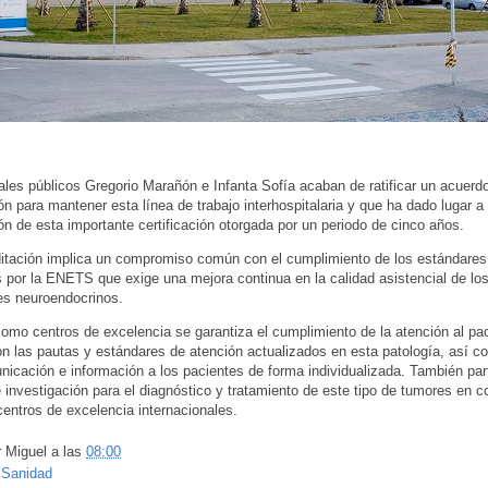
ales públicos Gregorio Marañón e Infanta Sofía acaban de ratificar un acuerd
ón para mantener esta línea de trabajo interhospitalaria y que ha dado lugar a 
n de esta importante certificación otorgada por un periodo de cinco años.
itación implica un compromiso común con el cumplimiento de los estándares
 por la ENETS que exige una mejora continua en la calidad asistencial de lo
es neuroendocrinos.
mo centros de excelencia se garantiza el cumplimiento de la atención al pa
n las pautas y estándares de atención actualizados en esta patología, así c
nicación e información a los pacientes de forma individualizada. También part
 investigación para el diagnóstico y tratamiento de este tipo de tumores en 
centros de excelencia internacionales.
r
Miguel
a las
08:00
:
Sanidad