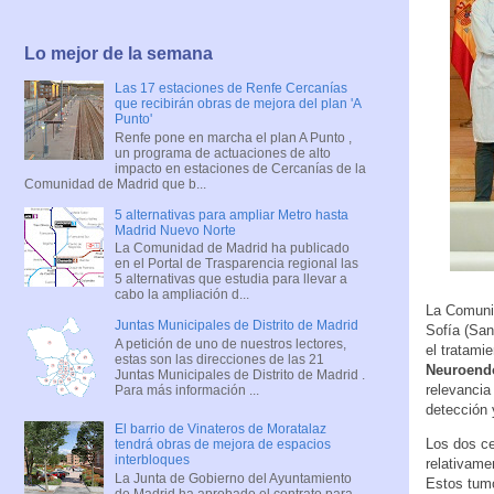
Lo mejor de la semana
Las 17 estaciones de Renfe Cercanías
que recibirán obras de mejora del plan 'A
Punto'
Renfe pone en marcha el plan A Punto ,
un programa de actuaciones de alto
impacto en estaciones de Cercanías de la
Comunidad de Madrid que b...
5 alternativas para ampliar Metro hasta
Madrid Nuevo Norte
La Comunidad de Madrid ha publicado
en el Portal de Trasparencia regional las
5 alternativas que estudia para llevar a
cabo la ampliación d...
La Comunid
Juntas Municipales de Distrito de Madrid
Sofía (San
A petición de uno de nuestros lectores,
el tratami
estas son las direcciones de las 21
Neuroend
Juntas Municipales de Distrito de Madrid .
relevancia
Para más información ...
detección 
El barrio de Vinateros de Moratalaz
Los dos ce
tendrá obras de mejora de espacios
interbloques
relativame
La Junta de Gobierno del Ayuntamiento
Estos tumo
de Madrid ha aprobado el contrato para