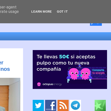
user-agent
erate usage
LEARN MORE
GOT IT
er
inos