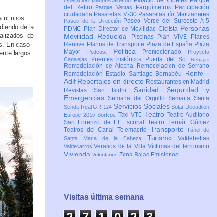
Palacio de Cibeles
Parque
Operación Mahou-Calderón
del Retiro
Parquímetros
Participación
Parque Ventas
ciudadana
Pasarelas M-30
Pasarelas río Manzanares
 ni unos
Paseo Verde del Suroeste A-5
Paseo de la Dirección
diendo de la
Personas
PDMC Plan Director de Movilidad Ciclista
calizados de
Movilidad Reducida
Piscinas
Plan VIVE
Planes
as. En caso
Renove
Planos de Transporte
Plaza de España
Plaza
Política
Mayor
Promocionado
Podcast
Proyecto
ente largos
Puentes históricos
Puerta del Sol
Canalejas
Rebajas
Remodelación de Atocha
Remodelación de Serrano
Renfe -
Remodelación Estadio Santiago Bernabéu
Adif
Reportajes en directo
Restaurantes en Madrid
Sanidad
Seguridad y
Revistas
San Isidro
Emergencias
Semana del Orgullo
Semana Santa
Servicios Sociales
Senda Real GR-124
Solar Decathlon
Teatro
Taxi-VTC
Teatro Auditorio
Europe 2010
Sorteos
San Lorenzo de El Escorial
Teatro Fernán Gómez
Transporte
Teatros del Canal
Telemadrid
Túnel de
Turismo
Valdebebas
Santa María de la Cabeza
Veranos de la Villa
Víctimas del terrorismo
Valdecarros
Vivienda
Zona Bajas Emisiones
Voluntarios
Visitas última semana
2
7
1
0
2
3