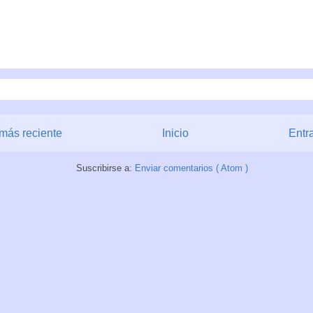
más reciente
Inicio
Entr
Suscribirse a:
Enviar comentarios ( Atom )