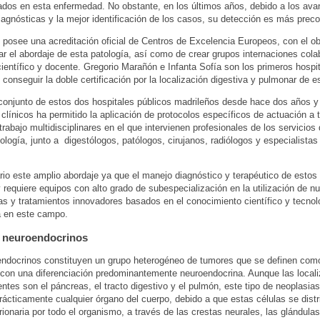
ados en esta enfermedad. No obstante, en los últimos años, debido a los ava
iagnósticas y la mejor identificación de los casos, su detección es más preco
osee una acreditación oficial de Centros de Excelencia Europeos, con el ob
ar el abordaje de esta patología, así como de crear grupos internaciones cola
científico y docente. Gregorio Marañón e Infanta Sofía son los primeros hospi
conseguir la doble certificación por la localización digestiva y pulmonar de 
 conjunto de estos dos hospitales públicos madrileños desde hace dos años y 
clínicos ha permitido la aplicación de protocolos específicos de actuación a 
trabajo multidisciplinares en el que intervienen profesionales de los servicio
ología, junto a digestólogos, patólogos, cirujanos, radiólogos y especialista
io este amplio abordaje ya que el manejo diagnóstico y terapéutico de estos
 requiere equipos con alto grado de subespecialización en la utilización de 
as y tratamientos innovadores basados en el conocimiento científico y tecnol
a en este campo.
 neuroendocrinos
ndocrinos constituyen un grupo heterogéneo de tumores que se definen com
s con una diferenciación predominantemente neuroendocrina. Aunque las local
ntes son el páncreas, el tracto digestivo y el pulmón, este tipo de neoplasia
prácticamente cualquier órgano del cuerpo, debido a que estas células se distr
ionaria por todo el organismo, a través de las crestas neurales, las glándula