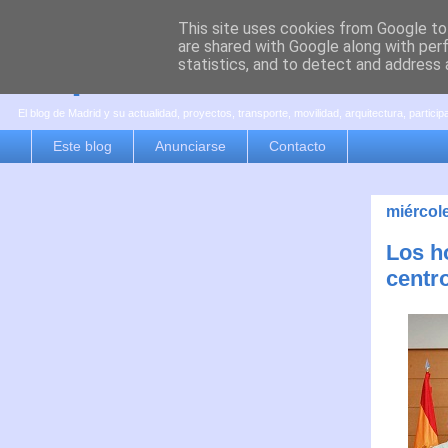
This site uses cookies from Google to 
are shared with Google along with per
es por madrid
statistics, and to detect and address 
El blog de Madrid y su actualidad, proyectos, transporte, movilidad, arquitectura, partici
Este blog
Anunciarse
Contacto
miércole
Los h
centr