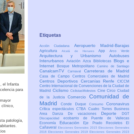
Etiquetas
Aeropuerto Madrid-Barajas
Acción Ciudadana
Agricultura
App
Arco Verde
Alcalá de Henares
Arquitectura y Urbanismo
Autobuses
Interurbanos
Blogs e
Aviación
Azca
Bibliotecas
Internet
Bosque Metropolitano
Camino de Santiago
CanalcamTV
Carreteras de Madrid
Carnaval
Casa de Campo
Centros Comerciales de Madrid
Centros Deportivos
Cercanías Renfe
CICCM
 el Infanta
Centro Internacional de Convenciones de la Ciudad de
celencia para
Ciclismo
Madrid
Cine
Circo
Ciudad
CiclistasMolestos
Comunidad de
Comercio
de la Justicia
e mayor
Madrid
Coronavirus
Conde Duque
Consumo
 clínico,
Crítica espectáculos
CTBA Cuatro Torres Business
Deporte
Area
Danza
De vacaciones
DGT
ecobarrio de Puente de Vallecas
Discapacidad
sta patología,
Educación
Economía
Eje Prado Recoletos
El
abitantes.
Cañaveral
Elecciones Generales 2015
Elecciones Generales
tios
2016
Elecciones Generales 2019
Elecciones Generales 2023