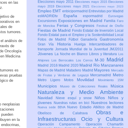
Elecciones mayo 2011
Elecciones mayo 2015
Elecciones
nces en las
mayo 2019
Elecciones mayo 2021
Elecciones mayo 2023
z.
Empleo
EMT
enbicipormadrid
Entrevistas por Madrid
España
esMADRIDtv
espormadrid
jetivo de
Eurovegas
Exposiciones en Madrid
Excursiones
Familia
Faro
borativos en
Ferias y Congresos
de Moncloa
Festival de Otoño
tales de
Fiestas de Madrid
Fondo Estatal de Inversión Local
estos tumores.
Fondo Estatal para el Empleo y la Sostenibilidad Local
Gastronomía
Fotos de Madrid
Fútbol
Ganadería
el análisis de
Historia
Gran Vía
Huelga
Intercambiadores de
través de
transporte
Jornada Mundial de la Juventud JMJ2011
s de Oncología
Jóvenes
La Noche en Blanco
Libros y literatura
Los
s en Medicina
Madrid
M-30
Ahijones
Los Berrocales
Los Cerros
Madrid Río Manzanares
Madrid 2016
Madrid 2020
Mayores
 tumores es
Mapas de Madrid
Matadero Madrid
Mercado
Metro
nuevas pruebas
Mercamadrid
de Frutas y Verduras de Legazpi
Movilidad
Metro Ligero
Motos
ógico de
Movimiento 15M
Municipios
Música
Museo de Colecciones Reales
Naturaleza y Medio Ambiente
Navidad
Niños
Niños y
Nieve esquí y snow
jóvenes
Nuestros lectores
Nuestras rutas en bici
o neoplasias
Nuevo Estadio Atlético de Madrid
Nueva sede BBVA
izaciones
Obras e
Obelisco de Calatrava
s pueden
Infraestructuras
Ocio y Cultura
ibuyen en la
Operación Campamento
Operación Chamartín
s endocrinas,