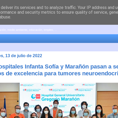
deliver its services and to analyze traffic. Your IP address and 
formance and security metrics to ensure quality of service, gen
abuse.
pación, medio ambiente, educación, empleo, ...
s, 13 de julio de 2022
ospitales Infanta Sofía y Marañón pasan a s
os de excelencia para tumores neuroendocr