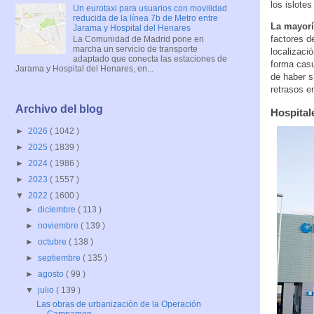
los islote
Un eurotaxi para usuarios con movilidad
reducida de la línea 7b de Metro entre
La mayorí
Jarama y Hospital del Henares
factores d
La Comunidad de Madrid pone en
marcha un servicio de transporte
localizaci
adaptado que conecta las estaciones de
forma casu
Jarama y Hospital del Henares, en...
de haber s
retrasos e
Archivo del blog
Hospital
►
2026
( 1042 )
►
2025
( 1839 )
►
2024
( 1986 )
►
2023
( 1557 )
▼
2022
( 1600 )
►
diciembre
( 113 )
►
noviembre
( 139 )
►
octubre
( 138 )
►
septiembre
( 135 )
►
agosto
( 99 )
▼
julio
( 139 )
Las obras de urbanización de la Operación