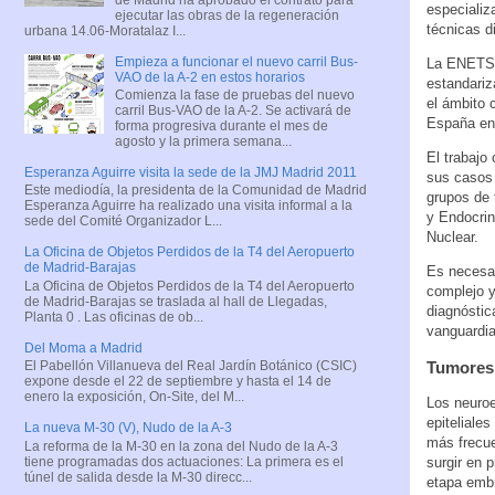
especializ
ejecutar las obras de la regeneración
técnicas d
urbana 14.06-Moratalaz I...
Empieza a funcionar el nuevo carril Bus-
La ENETS p
VAO de la A-2 en estos horarios
estandariz
Comienza la fase de pruebas del nuevo
el ámbito 
carril Bus-VAO de la A-2. Se activará de
España en 
forma progresiva durante el mes de
agosto y la primera semana...
El trabajo
Esperanza Aguirre visita la sede de la JMJ Madrid 2011
sus casos 
Este mediodía, la presidenta de la Comunidad de Madrid
grupos de 
Esperanza Aguirre ha realizado una visita informal a la
y Endocrin
sede del Comité Organizador L...
Nuclear.
La Oficina de Objetos Perdidos de la T4 del Aeropuerto
de Madrid-Barajas
Es necesar
La Oficina de Objetos Perdidos de la T4 del Aeropuerto
complejo y
de Madrid-Barajas se traslada al hall de Llegadas,
diagnóstic
Planta 0 . Las oficinas de ob...
vanguardi
Del Moma a Madrid
Tumores
El Pabellón Villanueva del Real Jardín Botánico (CSIC)
expone desde el 22 de septiembre y hasta el 14 de
enero la exposición, On-Site, del M...
Los neuroe
epiteliale
La nueva M-30 (V), Nudo de la A-3
más frecue
La reforma de la M-30 en la zona del Nudo de la A-3
tiene programadas dos actuaciones: La primera es el
surgir en 
túnel de salida desde la M-30 direcc...
etapa embr