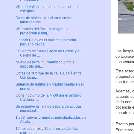
Campamen...
Villa de Vallecas presenta estas obras en
colegios...
Datos de siniestralidad en carreteras
interurbanas...
Villanueva del Pardillo mejora la
protección a muj...
Lionard Pajoy es el máximo goleador
peruano del ca...
Los hospit
El Centro de Salud Greco de Getafe y el
Centro de ...
colaboraci
consecució
Nuevo desarrollo urbanístico junto al
depósito del...
Esta acred
Obras de reforma de la calle Alcalá entre
propuestos
Quintana...
con tumor
Balance de delitos en Madrid capital en el
primer ...
Además, co
Corte nocturno de la M-30 por el antiguo
acuerdo co
Calderón ...
de la comu
Se resuelve la lista de espera de ayudas
docencia e
municipal...
con otros 
1.763 nuevas viviendas industrializadas en
Alcalá,...
Escrito po
12 helicópteros y 39 drones vigilan las
Etiquetas
carreteras...