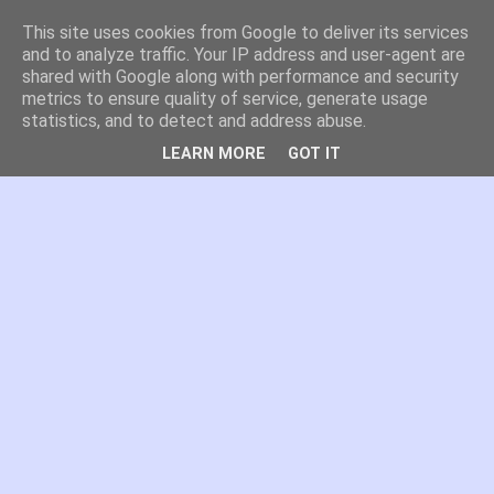
This site uses cookies from Google to deliver its services
es por madrid
and to analyze traffic. Your IP address and user-agent are
shared with Google along with performance and security
metrics to ensure quality of service, generate usage
El blog de Madrid y su actualidad, proyectos, transporte,
statistics, and to detect and address abuse.
movilidad, arquitectura, participación, medio ambiente,
educación, empleo, ...
LEARN MORE
GOT IT