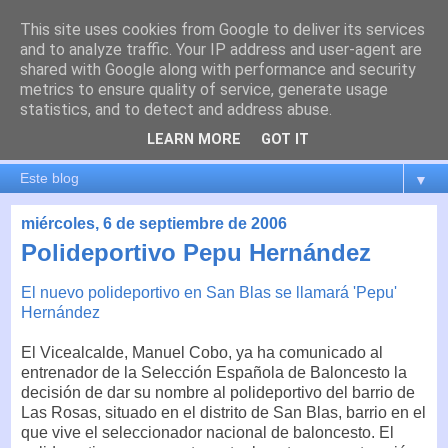
This site uses cookies from Google to deliver its services
es por madrid
and to analyze traffic. Your IP address and user-agent are
shared with Google along with performance and security
metrics to ensure quality of service, generate usage
El blog de Madrid y su actualidad, proyectos, transporte,
statistics, and to detect and address abuse.
movilidad, arquitectura, participación, medio ambiente,
educación, empleo, ...
LEARN MORE
GOT IT
▼
miércoles, 6 de septiembre de 2006
Polideportivo Pepu Hernández
El nuevo polideportivo en San Blas se llamará 'Pepu'
Hernández
El Vicealcalde, Manuel Cobo, ya ha comunicado al
entrenador de la Selección Española de Baloncesto la
decisión de dar su nombre al polideportivo del barrio de
Las Rosas, situado en el distrito de San Blas, barrio en el
que vive el seleccionador nacional de baloncesto. El