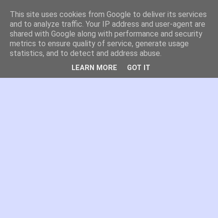
This site uses cookies from Google to deliver its services
es por madrid
and to analyze traffic. Your IP address and user-agent are
shared with Google along with performance and security
metrics to ensure quality of service, generate usage
El blog de Madrid y su actualidad, proyectos, transporte,
statistics, and to detect and address abuse.
movilidad, arquitectura, participación, medio ambiente,
educación, empleo, ...
LEARN MORE
GOT IT