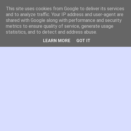
This site uses cookies from Google to deliver its services
es por madrid
and to analyze traffic. Your IP address and user-agent are
shared with Google along with performance and security
metrics to ensure quality of service, generate usage
El blog de Madrid y su actualidad, proyectos, transporte,
statistics, and to detect and address abuse.
movilidad, arquitectura, participación, medio ambiente,
educación, empleo, ...
LEARN MORE
GOT IT