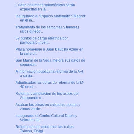
Cuatro columnas salomónicas serán
expuestas en la ...
Inaugurado el 'Espacio Matemático Madrid'
en el in...
Tratamiento de los sarcomas y tumores
raros gineco...
52 puntos de carga eléctrica por
pantógrafo invert...
Placa homenaje a Juan Bautista Aznar en
la calle d...
San Martín de la Vega mejora sus datos de
segurida...
A información pública la reforma de la A-4
a su pa...
Adjudicadas las obras de reforma de la M-
40 en el ...
Reforma y ampliación de los aseos del
Aeropuerto d...
Acaban las obras en calzadas, aceras y
zonas verde...
Inaugurado el Centro Cultural Daoíz y
Velarde, que...
Reforma de las aceras en las calles
Toboso, Ervigi...