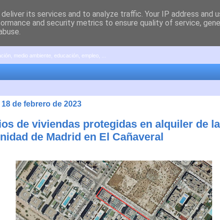
deliver its services and to analyze traffic. Your IP address and 
formance and security metrics to ensure quality of service, gen
abuse.
pación, medio ambiente, educación, empleo, ...
 18 de febrero de 2023
ios de viviendas protegidas en alquiler de la
idad de Madrid en El Cañaveral