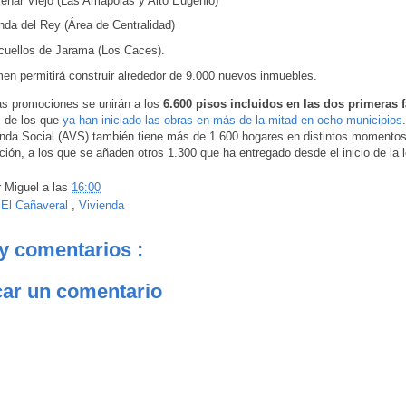
enar Viejo (Las Amapolas y Alto Eugenio)
nda del Rey (Área de Centralidad)
cuellos de Jarama (Los Caces).
en permitirá construir alrededor de 9.000 nuevos inmuebles.
s promociones se unirán a los
6.600 pisos incluidos en las dos primeras f
, de los que
ya han iniciado las obras en más de la mitad en ocho municipios
enda Social (AVS) también tiene más de 1.600 hogares en distintos momentos 
ción, a los que se añaden otros 1.300 que ha entregado desde el inicio de la l
r
Miguel
a las
16:00
:
El Cañaveral
,
Vivienda
y comentarios :
car un comentario