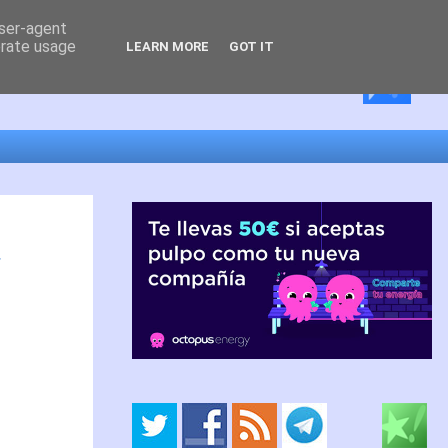
user-agent
erate usage
LEARN MORE
GOT IT