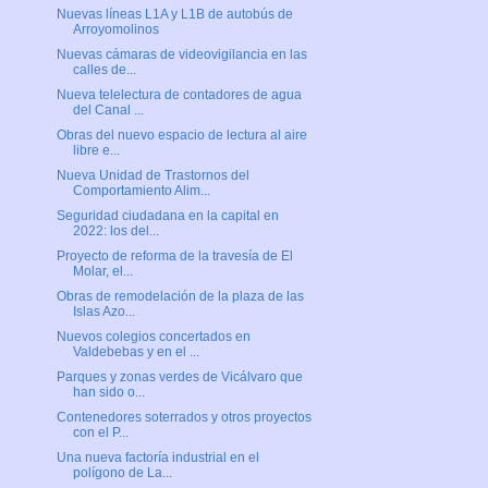
Nuevas líneas L1A y L1B de autobús de
Arroyomolinos
Nuevas cámaras de videovigilancia en las
calles de...
Nueva telelectura de contadores de agua
del Canal ...
Obras del nuevo espacio de lectura al aire
libre e...
Nueva Unidad de Trastornos del
Comportamiento Alim...
Seguridad ciudadana en la capital en
2022: los del...
Proyecto de reforma de la travesía de El
Molar, el...
Obras de remodelación de la plaza de las
Islas Azo...
Nuevos colegios concertados en
Valdebebas y en el ...
Parques y zonas verdes de Vicálvaro que
han sido o...
Contenedores soterrados y otros proyectos
con el P...
Una nueva factoría industrial en el
polígono de La...