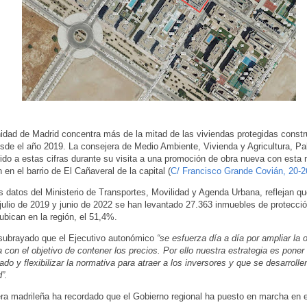
ad de Madrid concentra más de la mitad de las viviendas protegidas constr
de el año 2019. La consejera de Medio Ambiente, Vivienda y Agricultura, Pa
rido a estas cifras durante su visita a una promoción de obra nueva con esta
n en el barrio de El Cañaveral de la capital (
C/ Francisco Grande Covián, 20-2
s datos del Ministerio de Transportes, Movilidad y Agenda Urbana, reflejan qu
ulio de 2019 y junio de 2022 se han levantado 27.363 inmuebles de protecció
ubican en la región, el 51,4%.
subrayado que el Ejecutivo autonómico
“se esfuerza día a día por ampliar la o
a con el objetivo de contener los precios. Por ello nuestra estrategia es poner
ado y flexibilizar la normativa para atraer a los inversores y que se desarrolle
”.
ra madrileña ha recordado que el Gobierno regional ha puesto en marcha en 