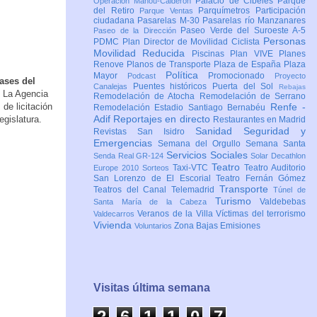
Palacio de Cibeles
Parque
Operación Mahou-Calderón
del Retiro
Parquímetros
Participación
Parque Ventas
ciudadana
Pasarelas M-30
Pasarelas río Manzanares
Paseo Verde del Suroeste A-5
Paseo de la Dirección
Personas
PDMC Plan Director de Movilidad Ciclista
Movilidad Reducida
Piscinas
Plan VIVE
Planes
Renove
Planos de Transporte
Plaza de España
Plaza
Política
Mayor
Promocionado
Podcast
Proyecto
ases del
Puentes históricos
Puerta del Sol
Canalejas
Rebajas
. La Agencia
Remodelación de Atocha
Remodelación de Serrano
de licitación
Renfe -
Remodelación Estadio Santiago Bernabéu
Adif
Reportajes en directo
egislatura.
Restaurantes en Madrid
Sanidad
Seguridad y
Revistas
San Isidro
Emergencias
Semana del Orgullo
Semana Santa
Servicios Sociales
Senda Real GR-124
Solar Decathlon
Teatro
Taxi-VTC
Teatro Auditorio
Europe 2010
Sorteos
San Lorenzo de El Escorial
Teatro Fernán Gómez
Transporte
Teatros del Canal
Telemadrid
Túnel de
Turismo
Valdebebas
Santa María de la Cabeza
Veranos de la Villa
Víctimas del terrorismo
Valdecarros
Vivienda
Zona Bajas Emisiones
Voluntarios
Visitas última semana
2
6
1
1
0
7