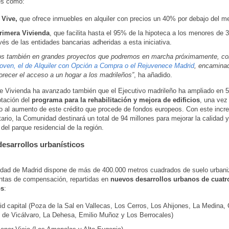
es como:
 Vive,
que ofrece inmuebles en alquiler con precios un 40% por debajo del m
rimera Vivienda
, que facilita hasta el 95% de la hipoteca a los menores de 
vés de las entidades bancarias adheridas a esta iniciativa.
os también en grandes proyectos que podremos en marcha próximamente, 
oven, el de Alquiler con Opción a Compra o el Rejuvenece Madrid
, encamina
vorecer el acceso a un hogar a los madrileños”
, ha añadido.
 de Vivienda ha avanzado también que el Ejecutivo madrileño ha ampliado en 5
otación del
programa para la rehabilitación y mejora de edificios
, una vez
o al aumento de este crédito que procede de fondos europeos. Con este incr
ario, la Comunidad destinará un total de 94 millones para mejorar la calidad y 
 del parque residencial de la región.
esarrollos urbanísticos
dad de Madrid dispone de más de 400.000 metros cuadrados de suelo urbaniz
ntas de compensación, repartidas en
nuevos desarrollos urbanos de cuatr
os
:
id capital (Poza de la Sal en Vallecas, Los Cerros, Los Ahijones, La Medina,
o de Vicálvaro, La Dehesa, Emilio Muñoz y Los Berrocales)