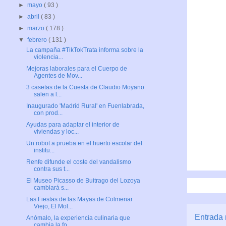
►
mayo
( 93 )
►
abril
( 83 )
►
marzo
( 178 )
▼
febrero
( 131 )
La campaña #TikTokTrata informa sobre la
violencia...
Mejoras laborales para el Cuerpo de
Agentes de Mov...
3 casetas de la Cuesta de Claudio Moyano
salen a l...
Inaugurado 'Madrid Rural' en Fuenlabrada,
con prod...
Ayudas para adaptar el interior de
viviendas y loc...
Un robot a prueba en el huerto escolar del
institu...
Renfe difunde el coste del vandalismo
contra sus t...
El Museo Picasso de Buitrago del Lozoya
cambiará s...
Las Fiestas de las Mayas de Colmenar
Viejo, El Mol...
Entrada 
Anómalo, la experiencia culinaria que
cambia la fo...