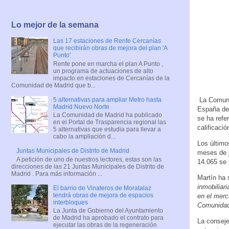
Lo mejor de la semana
Las 17 estaciones de Renfe Cercanías
que recibirán obras de mejora del plan 'A
Punto'
Renfe pone en marcha el plan A Punto ,
un programa de actuaciones de alto
impacto en estaciones de Cercanías de la
Comunidad de Madrid que b...
5 alternativas para ampliar Metro hasta
La Comunid
Madrid Nuevo Norte
España des
La Comunidad de Madrid ha publicado
se ha refe
en el Portal de Trasparencia regional las
calificació
5 alternativas que estudia para llevar a
cabo la ampliación d...
Los último
Juntas Municipales de Distrito de Madrid
meses de j
A petición de uno de nuestros lectores, estas son las
14.065 se 
direcciones de las 21 Juntas Municipales de Distrito de
Madrid . Para más información ...
Martín ha 
inmobiliari
El barrio de Vinateros de Moratalaz
tendrá obras de mejora de espacios
en el merc
interbloques
Comunidad
La Junta de Gobierno del Ayuntamiento
de Madrid ha aprobado el contrato para
La conseje
ejecutar las obras de la regeneración