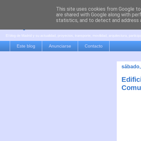
This site uses cookies from Google to 
are shared with Google along with per
es por madrid
statistics, and to detect and address 
El blog de Madrid y su actualidad, proyectos, transporte, movilidad, arquitectura, partici
Este blog
Anunciarse
Contacto
sábado,
Edific
Comun