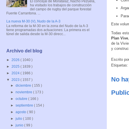
Colm
El concejal de Moratalaz, Nacho Pezuela,
ha visitado los trabajos de construcción
Arga
del campo de rugby del parque forestal
Fuente Carrantona. ...
Para
La nueva M-30 (V), Nudo de la A-3
Este volum
La reforma de la M-30 en la zona del Nudo de la A-3
tiene programadas dos actuaciones: La primera es el
Todas esta
túnel de salida desde la M-30 direcc...
Plan Vive
de la Vivi
y construc
Archivo del blog
Escrito po
►
2026
( 1040 )
Etiquetas
►
2025
( 1839 )
►
2024
( 1986 )
No ha
▼
2023
( 1557 )
►
diciembre
( 155 )
Publi
►
noviembre
( 173 )
►
octubre
( 166 )
►
septiembre
( 154 )
►
agosto
( 90 )
►
julio
( 100 )
►
junio
( 99 )