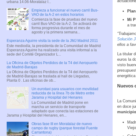
actuacion
urbana 14.06-Moratalaz I...
Empieza a funcionar el nuevo carril Bus-
Plan
VAO de la A-2 en estos horarios
Mi P
Comienza la fase de pruebas del nuevo
carril Bus-VAO de la A-2. Se activará de
a tra
forma progresiva durante el mes de
agosto y la primera semana...
“Trabajam
Solución J
Esperanza Aguirre visita la sede de la JMJ Madrid 2011
ellos a fa
Este mediodía, la presidenta de la Comunidad de Madrid
Esperanza Aguirre ha realizado una visita informal a la
La titular
sede del Comité Organizador L...
euros la d
La Oficina de Objetos Perdidos de la T4 del Aeropuerto
visto buen
de Madrid-Barajas
presupuest
La Oficina de Objetos Perdidos de la T4 del Aeropuerto
energética
de Madrid-Barajas se traslada al hall de Llegadas,
Planta 0 . Las oficinas de ob...
Nuevos d
Un eurotaxi para usuarios con movilidad
reducida de la línea 7b de Metro entre
Jarama y Hospital del Henares
La Comuni
La Comunidad de Madrid pone en
en doce ju
marcha un servicio de transporte
adaptado que conecta las estaciones de
municipi
Jarama y Hospital del Henares, en...
Madr
Obras fase III en Moratalaz de nuevo
Viej
campo de rugby (parque forestal Fuente
Carrantona)