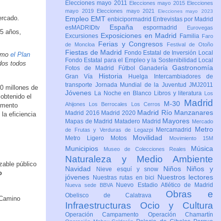
Elecciones mayo 2011
Elecciones mayo 2015
Elecciones
mayo 2019
Elecciones mayo 2021
Elecciones mayo 2023
ercado.
Empleo
EMT
enbicipormadrid
Entrevistas por Madrid
España
esMADRIDtv
espormadrid
Eurovegas
35 años,
Exposiciones en Madrid
Excursiones
Familia
Faro
Ferias y Congresos
de Moncloa
Festival de Otoño
Fiestas de Madrid
Fondo Estatal de Inversión Local
como
el Plan
Fondo Estatal para el Empleo y la Sostenibilidad Local
dos todos
Gastronomía
Fotos de Madrid
Fútbol
Ganadería
Historia
Gran Vía
Huelga
Intercambiadores de
transporte
Jornada Mundial de la Juventud JMJ2011
0 millones de
Jóvenes
La Noche en Blanco
Libros y literatura
Los
 obtenido el
Madrid
M-30
Ahijones
Los Berrocales
Los Cerros
emento
Madrid Río Manzanares
Madrid 2016
Madrid 2020
la eficiencia
Mayores
Mapas de Madrid
Matadero Madrid
Mercado
Metro
Mercamadrid
de Frutas y Verduras de Legazpi
Movilidad
Metro Ligero
Motos
Movimiento 15M
Municipios
Música
Museo de Colecciones Reales
Naturaleza y Medio Ambiente
able público
Navidad
Niños
Niños y
Nieve esquí y snow
o
jóvenes
Nuestros lectores
Nuestras rutas en bici
Nuevo Estadio Atlético de Madrid
Nueva sede BBVA
Obras e
Obelisco de Calatrava
 Camino
Infraestructuras
Ocio y Cultura
Operación Campamento
Operación Chamartín