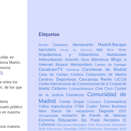
Etiquetas
Aeropuerto Madrid-Barajas
Acción Ciudadana
Agricultura
App
Arco Verde
Alcalá de Henares
Arquitectura y Urbanismo
Autobuses
uidas en
Interurbanos
Blogs e
Aviación
Azca
Bibliotecas
loma Martín,
Internet
Bosque Metropolitano
Camino de Santiago
 misma
CanalcamTV
Carreteras de Madrid
Carnaval
6
).
Casa de Campo
Centros Comerciales de Madrid
Centros Deportivos
Cercanías Renfe
CICCM
e entre los
Centro Internacional de Convenciones de la Ciudad de
n, de los que
Ciclismo
Madrid
Cine
Circo
Ciudad
CiclistasMolestos
Comunidad de
Comercio
de la Justicia
Madrid
Coronavirus
ferta
Conde Duque
Consumo
Crítica espectáculos
CTBA Cuatro Torres Business
 suelo público
Deporte
Area
Danza
De vacaciones
DGT
n en nuestra
ecobarrio de Puente de Vallecas
Discapacidad
Educación
Economía
Eje Prado Recoletos
El
Cañaveral
Elecciones Generales 2015
Elecciones Generales
esta materia
2016
Elecciones Generales 2019
Elecciones Generales 2023