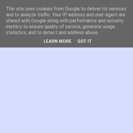
This site uses cookies from Google to deliver its services
es por madrid
and to analyze traffic. Your IP address and user-agent are
shared with Google along with performance and security
metrics to ensure quality of service, generate usage
El blog de Madrid y su actualidad, proyectos, transporte,
statistics, and to detect and address abuse.
movilidad, arquitectura, participación, medio ambiente,
educación, empleo, ...
LEARN MORE
GOT IT