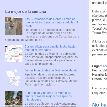
un papel pr
Lo mejor de la semana
Esta expos
Nacional d
Las 17 estaciones de Renfe Cercanías
piezas, el
que recibirán obras de mejora del plan 'A
de Barcel
Punto'
Teatral, F
Renfe pone en marcha el plan A Punto ,
Teatro Etc
un programa de actuaciones de alto
impacto en estaciones de Cercanías de la
Comunidad de Madrid que b...
A lo largo
utilizados
5 alternativas para ampliar Metro hasta
Madrid Nuevo Norte
explicativ
La Comunidad de Madrid ha publicado
pertenecie
en el Portal de Trasparencia regional las
5 alternativas que estudia para llevar a
cabo la ampliación d...
Lugar:
Te
Fecha:
del
Juntas Municipales de Distrito de Madrid
A petición de uno de nuestros lectores,
Horario:
M
estas son las direcciones de las 21
Precio
: en
Juntas Municipales de Distrito de Madrid .
Para más información ...
Escrito po
Etiquetas
El barrio de Vinateros de Moratalaz
tendrá obras de mejora de espacios
interbloques
No ha
La Junta de Gobierno del Ayuntamiento
de Madrid ha aprobado el contrato para