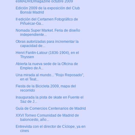
esMADRIDmagazine octubre 2009
Edición 2009 de la exposición del Club
Bonsái Madrid
II edición del Certamen Fotográfico de
Piñuécar-Ga...
Nomada Super Market. Feria de diseño
independiente...
Obras autorizadas para incrementar la
capacidad de...
Henri Fantin-Latour (1836-1904), en el
Thyssen
Abierta la nueva sede de la Oficina de
Empleo de A...
Una mirada al mundo... "Rojo Reposado",
en el Teat...
Fiesta de la Bicicleta 2009, mapa del
recorrido
Inaugurada la pista de skate en Fuente el
Saz de J...
Guía de Comercios Centenarios de Madrid
XXVI Torneo Comunidad de Madrid de
baloncesto, año...
Entrevista con el director de Cíclope, ya en
cines