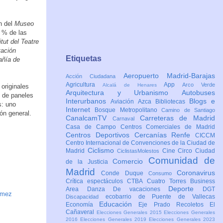
n del
Museo
5 % de las
itut del Teatre
tación
Etiquetas
añía de
Aeropuerto Madrid-Barajas
Acción Ciudadana
Agricultura
App
Arco Verde
Alcalá de Henares
 originales
Arquitectura y Urbanismo
Autobuses
n de paneles
Interurbanos
Blogs e
Aviación
Azca
Bibliotecas
s: uno
Internet
Bosque Metropolitano
Camino de Santiago
ón general.
CanalcamTV
Carreteras de Madrid
Carnaval
Casa de Campo
Centros Comerciales de Madrid
Centros Deportivos
Cercanías Renfe
CICCM
Centro Internacional de Convenciones de la Ciudad de
Ciclismo
Madrid
Cine
Circo
Ciudad
CiclistasMolestos
Comunidad de
Comercio
de la Justicia
Madrid
Coronavirus
Conde Duque
Consumo
Crítica espectáculos
CTBA Cuatro Torres Business
Deporte
Area
Danza
De vacaciones
DGT
ómez
ecobarrio de Puente de Vallecas
Discapacidad
Educación
Economía
Eje Prado Recoletos
El
Cañaveral
Elecciones Generales 2015
Elecciones Generales
2016
Elecciones Generales 2019
Elecciones Generales 2023