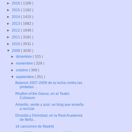
►
2016
( 1168 )
►
2015
( 1182 )
►
2014
( 1415 )
►
2013
( 1682 )
►
2012
( 1648 )
►
2011
( 3181 )
►
2010
( 3531 )
▼
2009
( 3030 )
►
diciembre
( 315 )
►
noviembre
( 329 )
►
octubre
( 309 )
▼
septiembre
( 351 )
Balance 2007-2009 de la lucha contra las
pintadas ...
Rhythm of the Dance, en el Teatro
Coliseum
Amarillo, verde y azul: un blog que enseña
a reciclar
Dinastía y Divinidad, en la Real Academia
de Bella...
16 canciones de Madrid