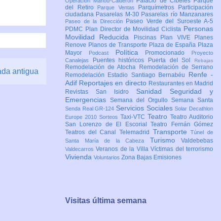
Palacio de Cibeles
Parque
Operación Mahou-Calderón
del Retiro
Parquímetros
Participación
Parque Ventas
ciudadana
Pasarelas M-30
Pasarelas río Manzanares
Paseo Verde del Suroeste A-5
Paseo de la Dirección
Personas
PDMC Plan Director de Movilidad Ciclista
Movilidad Reducida
Piscinas
Plan VIVE
Planes
Renove
Planos de Transporte
Plaza de España
Plaza
Política
Mayor
Promocionado
Podcast
Proyecto
Puentes históricos
Puerta del Sol
Canalejas
Rebajas
Remodelación de Atocha
Remodelación de Serrano
ada antigua
Renfe -
Remodelación Estadio Santiago Bernabéu
Adif
Reportajes en directo
Restaurantes en Madrid
Sanidad
Seguridad y
Revistas
San Isidro
Emergencias
Semana del Orgullo
Semana Santa
Servicios Sociales
Senda Real GR-124
Solar Decathlon
Teatro
Taxi-VTC
Teatro Auditorio
Europe 2010
Sorteos
San Lorenzo de El Escorial
Teatro Fernán Gómez
Transporte
Teatros del Canal
Telemadrid
Túnel de
Turismo
Valdebebas
Santa María de la Cabeza
Veranos de la Villa
Víctimas del terrorismo
Valdecarros
Vivienda
Zona Bajas Emisiones
Voluntarios
Visitas última semana