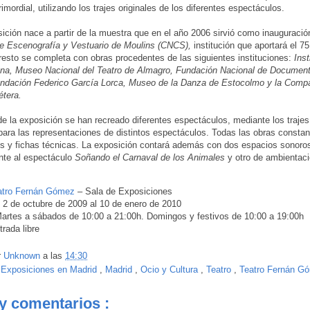
imordial, utilizando los trajes originales de los diferentes espectáculos.
ición nace a partir de la muestra que en el año 2006 sirvió como inauguració
e Escenografía y Vestuario de Moulins (CNCS),
institución que aportará el 7
 resto se completa con obras procedentes de las siguientes instituciones:
Inst
ona, Museo Nacional del Teatro de Almagro, Fundación Nacional de Documen
undación Federico García Lorca, Museo de la Danza de Estocolmo y la Comp
étera.
 de la exposición se han recreado diferentes espectáculos, mediante los trajes
 para las representaciones de distintos espectáculos. Todas las obras consta
os y fichas técnicas. La exposición contará además con dos espacios sonoro
nte al espectáculo
Soñando el Carnaval de los Animales
y otro de ambientaci
atro Fernán Gómez
– Sala de Exposiciones
 2 de octubre de 2009 al 10 de enero de 2010
artes a sábados de 10:00 a 21:00h. Domingos y festivos de 10:00 a 19:00h
trada libre
r
Unknown
a las
14:30
:
Exposiciones en Madrid
,
Madrid
,
Ocio y Cultura
,
Teatro
,
Teatro Fernán G
y comentarios :