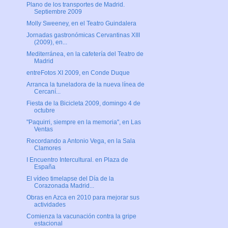
Plano de los transportes de Madrid.
Septiembre 2009
Molly Sweeney, en el Teatro Guindalera
Jornadas gastronómicas Cervantinas XIII
(2009), en...
Mediterránea, en la cafetería del Teatro de
Madrid
entreFotos XI 2009, en Conde Duque
Arranca la tuneladora de la nueva línea de
Cercaní...
Fiesta de la Bicicleta 2009, domingo 4 de
octubre
"Paquirri, siempre en la memoria", en Las
Ventas
Recordando a Antonio Vega, en la Sala
Clamores
I Encuentro Intercultural. en Plaza de
España
El vídeo timelapse del Día de la
Corazonada Madrid...
Obras en Azca en 2010 para mejorar sus
actividades
Comienza la vacunación contra la gripe
estacional