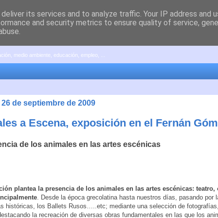
deliver its services and to analyze traffic. Your IP address and 
formance and security metrics to ensure quality of service, gen
abuse.
pación, medio ambiente, educación, empleo, ...
 26 de septiembre de 2009
les a Escena, exposición en el Fernán Gó
ncia de los animales en las artes escénicas
ión plantea la presencia de los animales en las artes escénicas: teatro,
incipalmente
. Desde la época grecolatina hasta nuestros días, pasando por 
s históricas, los Ballets Rusos…..etc; mediante una selección de fotografías,
, destacando la recreación de diversas obras fundamentales en las que los an