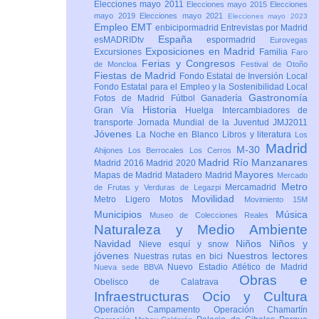
Elecciones mayo 2011
Elecciones mayo 2015
Elecciones
mayo 2019
Elecciones mayo 2021
Elecciones mayo 2023
Empleo
EMT
enbicipormadrid
Entrevistas por Madrid
España
esMADRIDtv
espormadrid
Eurovegas
Exposiciones en Madrid
Excursiones
Familia
Faro
Ferias y Congresos
de Moncloa
Festival de Otoño
Fiestas de Madrid
Fondo Estatal de Inversión Local
Fondo Estatal para el Empleo y la Sostenibilidad Local
Gastronomía
Fotos de Madrid
Fútbol
Ganadería
Historia
Gran Vía
Huelga
Intercambiadores de
transporte
Jornada Mundial de la Juventud JMJ2011
Jóvenes
La Noche en Blanco
Libros y literatura
Los
Madrid
M-30
Ahijones
Los Berrocales
Los Cerros
Madrid Río Manzanares
Madrid 2016
Madrid 2020
Mayores
Mapas de Madrid
Matadero Madrid
Mercado
Metro
Mercamadrid
de Frutas y Verduras de Legazpi
Movilidad
Metro Ligero
Motos
Movimiento 15M
Municipios
Música
Museo de Colecciones Reales
Naturaleza y Medio Ambiente
Navidad
Niños
Niños y
Nieve esquí y snow
jóvenes
Nuestros lectores
Nuestras rutas en bici
Nuevo Estadio Atlético de Madrid
Nueva sede BBVA
Obras e
Obelisco de Calatrava
Infraestructuras
Ocio y Cultura
Operación Campamento
Operación Chamartín