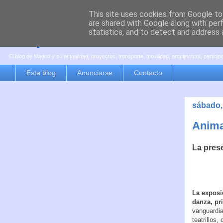
This site uses cookies from Google to 
are shared with Google along with per
es por madrid
statistics, and to detect and address 
El blog de Madrid y su actualidad, proyectos, transporte, movilidad, arquitectura, partici
Este blog
Anunciarse
Contacto
sábado,
Anima
La prese
La exposic
danza, pr
vanguardia
teatrillos