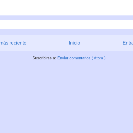
más reciente
Inicio
Entr
Suscribirse a:
Enviar comentarios ( Atom )