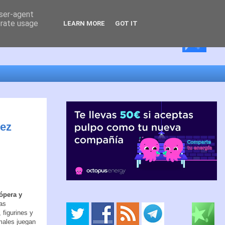
user-agent
erate usage
LEARN MORE
GOT IT
mez
 ópera y
las
 figurines y
imales juegan