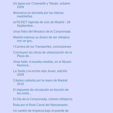
De tapas por Chamartín y Tetuán, octubre
2009
Itinerarios en bicicleta por las riberas
madrileñas
esTICKET: Agenda de ocio de Madrid - 28
Septiembre...
Unas fotos del Mosaico de la Corazonada
Madrid expresa su deseo de ser olímpica
con un gra...
I Carrera de los Transportes, conclusiones
Concluyen las obras de urbanización de la
Plaza de...
Alvar Aalto. A nuestra medida, en el Museo
Naciona...
La Tarde y la noche más Joven, edición
2009
Cibeles cubierta por la mano de Madrid
2016
El impuesto de circulación en función de
las emisi...
El Día de la Corazonada, colores olímpicos
Ruta por el Real Canal del Manzanares
Un cantón de limpieza bajo el puente de