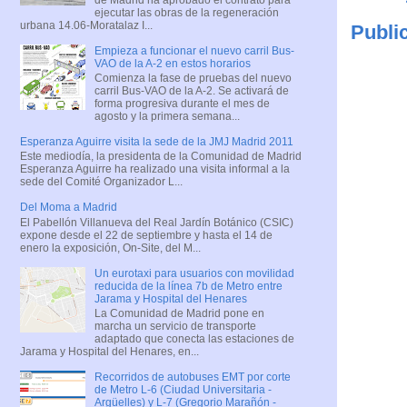
ejecutar las obras de la regeneración
urbana 14.06-Moratalaz I...
Publi
Empieza a funcionar el nuevo carril Bus-
VAO de la A-2 en estos horarios
Comienza la fase de pruebas del nuevo
carril Bus-VAO de la A-2. Se activará de
forma progresiva durante el mes de
agosto y la primera semana...
Esperanza Aguirre visita la sede de la JMJ Madrid 2011
Este mediodía, la presidenta de la Comunidad de Madrid
Esperanza Aguirre ha realizado una visita informal a la
sede del Comité Organizador L...
Del Moma a Madrid
El Pabellón Villanueva del Real Jardín Botánico (CSIC)
expone desde el 22 de septiembre y hasta el 14 de
enero la exposición, On-Site, del M...
Un eurotaxi para usuarios con movilidad
reducida de la línea 7b de Metro entre
Jarama y Hospital del Henares
La Comunidad de Madrid pone en
marcha un servicio de transporte
adaptado que conecta las estaciones de
Jarama y Hospital del Henares, en...
Recorridos de autobuses EMT por corte
de Metro L-6 (Ciudad Universitaria -
Argüelles) y L-7 (Gregorio Marañón -