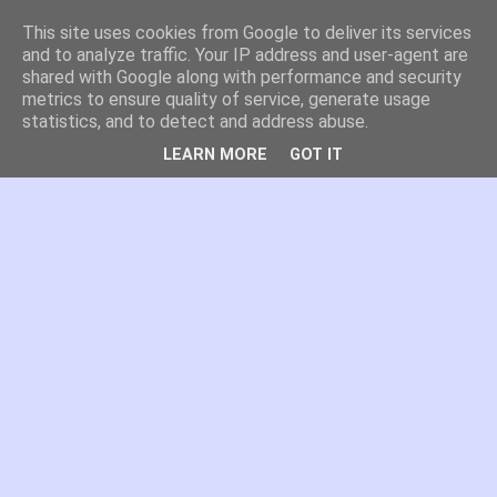
This site uses cookies from Google to deliver its services
es por madrid
and to analyze traffic. Your IP address and user-agent are
shared with Google along with performance and security
metrics to ensure quality of service, generate usage
El blog de Madrid y su actualidad, proyectos, transporte,
statistics, and to detect and address abuse.
movilidad, arquitectura, participación, medio ambiente,
educación, empleo, ...
LEARN MORE
GOT IT