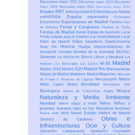
Elecciones mayo 2011
Elecciones mayo 2015
Elecciones
mayo 2019
Elecciones mayo 2021
Elecciones mayo 2023
Empleo
EMT
enbicipormadrid
Entrevistas por Madrid
España
esMADRIDtv
espormadrid
Eurovegas
Exposiciones en Madrid
Excursiones
Familia
Faro
Ferias y Congresos
de Moncloa
Festival de Otoño
Fiestas de Madrid
Fondo Estatal de Inversión Local
Fondo Estatal para el Empleo y la Sostenibilidad Local
Gastronomía
Fotos de Madrid
Fútbol
Ganadería
Historia
Gran Vía
Huelga
Intercambiadores de
transporte
Jornada Mundial de la Juventud JMJ2011
Jóvenes
La Noche en Blanco
Libros y literatura
Los
Madrid
M-30
Ahijones
Los Berrocales
Los Cerros
Madrid Río Manzanares
Madrid 2016
Madrid 2020
Mayores
Mapas de Madrid
Matadero Madrid
Mercado
Metro
Mercamadrid
de Frutas y Verduras de Legazpi
Movilidad
Metro Ligero
Motos
Movimiento 15M
Municipios
Música
Museo de Colecciones Reales
Naturaleza y Medio Ambiente
Navidad
Niños
Niños y
Nieve esquí y snow
jóvenes
Nuestros lectores
Nuestras rutas en bici
Nuevo Estadio Atlético de Madrid
Nueva sede BBVA
Obras e
Obelisco de Calatrava
Infraestructuras
Ocio y Cultura
Operación Campamento
Operación Chamartín