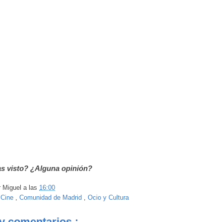
as visto? ¿Alguna opinión?
r
Miguel
a las
16:00
:
Cine
,
Comunidad de Madrid
,
Ocio y Cultura
y comentarios :