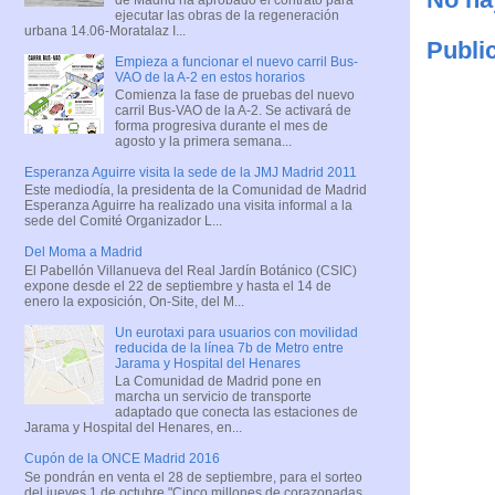
ejecutar las obras de la regeneración
urbana 14.06-Moratalaz I...
Publi
Empieza a funcionar el nuevo carril Bus-
VAO de la A-2 en estos horarios
Comienza la fase de pruebas del nuevo
carril Bus-VAO de la A-2. Se activará de
forma progresiva durante el mes de
agosto y la primera semana...
Esperanza Aguirre visita la sede de la JMJ Madrid 2011
Este mediodía, la presidenta de la Comunidad de Madrid
Esperanza Aguirre ha realizado una visita informal a la
sede del Comité Organizador L...
Del Moma a Madrid
El Pabellón Villanueva del Real Jardín Botánico (CSIC)
expone desde el 22 de septiembre y hasta el 14 de
enero la exposición, On-Site, del M...
Un eurotaxi para usuarios con movilidad
reducida de la línea 7b de Metro entre
Jarama y Hospital del Henares
La Comunidad de Madrid pone en
marcha un servicio de transporte
adaptado que conecta las estaciones de
Jarama y Hospital del Henares, en...
Cupón de la ONCE Madrid 2016
Se pondrán en venta el 28 de septiembre, para el sorteo
del jueves 1 de octubre "Cinco millones de corazonadas