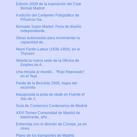
Edición 2009 de la exposición del Club
Bonsái Madrid
II edición del Certamen Fotográfico de
Piñuécar-Ga...
Nomada Super Market. Feria de diseño
independiente...
Obras autorizadas para incrementar la
capacidad de...
Henri Fantin-Latour (1836-1904), en el
Thyssen
Abierta la nueva sede de la Oficina de
Empleo de A...
Una mirada al mundo... "Rojo Reposado",
en el Teat...
Fiesta de la Bicicleta 2009, mapa del
recorrido
Inaugurada la pista de skate en Fuente el
Saz de J...
Guía de Comercios Centenarios de Madrid
XXVI Torneo Comunidad de Madrid de
baloncesto, año...
Entrevista con el director de Cíclope, ya en
cines
Plano de los transportes de Madrid.