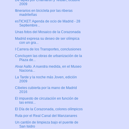
De tapas por Chamartín y Tetuán, octubre
2009
Itinerarios en bicicleta por las riberas
madrileñas
esTICKET: Agenda de ocio de Madrid - 28
Septiembre...
Unas fotos del Mosaico de la Corazonada
Madrid expresa su deseo de ser olímpica
con un gra...
I Carrera de los Transportes, conclusiones
Concluyen las obras de urbanización de la
Plaza de...
Alvar Aalto. A nuestra medida, en el Museo
Naciona...
La Tarde y la noche más Joven, edición
2009
Cibeles cubierta por la mano de Madrid
2016
El impuesto de circulación en función de
las emisi...
El Día de la Corazonada, colores olímpicos
Ruta por el Real Canal del Manzanares
Un cantón de limpieza bajo el puente de
San Isidro