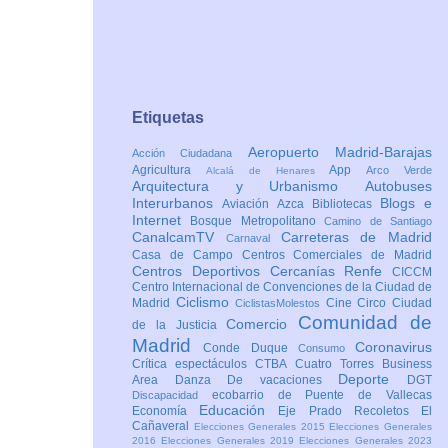
Etiquetas
Aeropuerto Madrid-Barajas
Acción Ciudadana
Agricultura
App
Arco Verde
Alcalá de Henares
Arquitectura y Urbanismo
Autobuses
Interurbanos
Blogs e
Aviación
Azca
Bibliotecas
Internet
Bosque Metropolitano
Camino de Santiago
CanalcamTV
Carreteras de Madrid
Carnaval
Casa de Campo
Centros Comerciales de Madrid
Centros Deportivos
Cercanías Renfe
CICCM
Centro Internacional de Convenciones de la Ciudad de
Ciclismo
Madrid
Cine
Circo
Ciudad
CiclistasMolestos
Comunidad de
Comercio
de la Justicia
Madrid
Coronavirus
Conde Duque
Consumo
Crítica espectáculos
CTBA Cuatro Torres Business
Deporte
Area
Danza
De vacaciones
DGT
ecobarrio de Puente de Vallecas
Discapacidad
Educación
Economía
Eje Prado Recoletos
El
Cañaveral
Elecciones Generales 2015
Elecciones Generales
2016
Elecciones Generales 2019
Elecciones Generales 2023