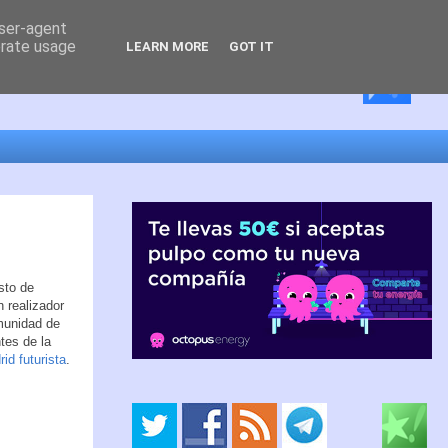
user-agent
erate usage
LEARN MORE
GOT IT
sto de
 realizador
munidad de
tes de la
id futurista
.