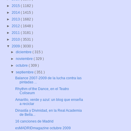
►
2015
( 1182 )
►
2014
( 1415 )
►
2013
( 1682 )
►
2012
( 1648 )
►
2011
( 3181 )
►
2010
( 3531 )
▼
2009
( 3030 )
►
diciembre
( 315 )
►
noviembre
( 329 )
►
octubre
( 309 )
▼
septiembre
( 351 )
Balance 2007-2009 de la lucha contra las
pintadas ...
Rhythm of the Dance, en el Teatro
Coliseum
Amarillo, verde y azul: un blog que enseña
a reciclar
Dinastía y Divinidad, en la Real Academia
de Bella...
16 canciones de Madrid
esMADRIDmagazine octubre 2009