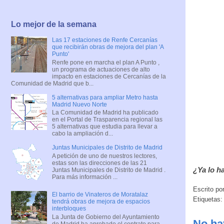
Lo mejor de la semana
Las 17 estaciones de Renfe Cercanías
que recibirán obras de mejora del plan 'A
Punto'
Renfe pone en marcha el plan A Punto ,
un programa de actuaciones de alto
impacto en estaciones de Cercanías de la
Comunidad de Madrid que b...
5 alternativas para ampliar Metro hasta
Madrid Nuevo Norte
La Comunidad de Madrid ha publicado
en el Portal de Trasparencia regional las
5 alternativas que estudia para llevar a
cabo la ampliación d...
Juntas Municipales de Distrito de Madrid
A petición de uno de nuestros lectores,
estas son las direcciones de las 21
¿Ya lo h
Juntas Municipales de Distrito de Madrid .
Para más información ...
Escrito po
El barrio de Vinateros de Moratalaz
Etiquetas
tendrá obras de mejora de espacios
interbloques
La Junta de Gobierno del Ayuntamiento
No ha
de Madrid ha aprobado el contrato para