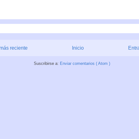
más reciente
Inicio
Entr
Suscribirse a:
Enviar comentarios ( Atom )