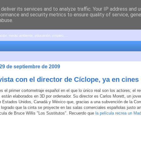
deliver its services and to analyze traffic. Your IP address and 
formance and security metrics to ensure quality of service, gen
abuse.
pación, medio ambiente, educación, empleo, ...
 29 de septiembre de 2009
ista con el director de Cíclope, ya en cines
es el primer cortometraje español en el que lo único real son los actores; el re
 están elaborados en 3D por ordenador. Su director es Carlos Morett, un joven
n Estados Unidos, Canadá y México que, gracias a una subvención de la Co
 logrado que la cinta se proyecte en las salas comerciales españolas justo an
cula de Bruce Willis "Los Sustitutos". Recuerdo que
la película recrea un Madr