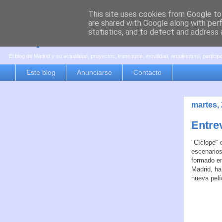
This site uses cookies from Google to 
are shared with Google along with per
es por madrid
statistics, and to detect and address 
El blog de Madrid y su actualidad, proyectos, transporte, movilidad, arquitectura, partici
Este blog
Anunciarse
Contacto
martes,
Entrev
"Cíclope" 
escenarios
formado e
Madrid, ha
nueva pelí