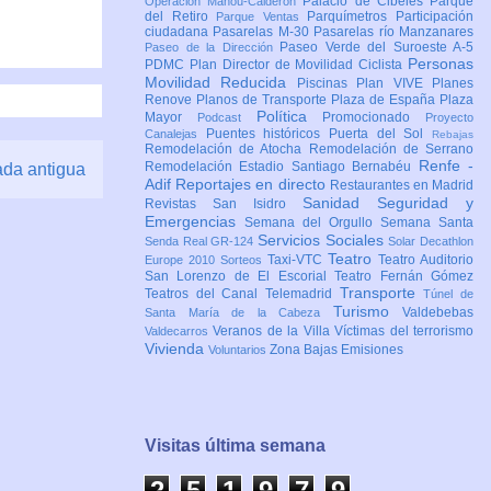
Palacio de Cibeles
Parque
Operación Mahou-Calderón
del Retiro
Parquímetros
Participación
Parque Ventas
ciudadana
Pasarelas M-30
Pasarelas río Manzanares
Paseo Verde del Suroeste A-5
Paseo de la Dirección
Personas
PDMC Plan Director de Movilidad Ciclista
Movilidad Reducida
Piscinas
Plan VIVE
Planes
Renove
Planos de Transporte
Plaza de España
Plaza
Política
Mayor
Promocionado
Podcast
Proyecto
Puentes históricos
Puerta del Sol
Canalejas
Rebajas
Remodelación de Atocha
Remodelación de Serrano
Renfe -
Remodelación Estadio Santiago Bernabéu
ada antigua
Adif
Reportajes en directo
Restaurantes en Madrid
Sanidad
Seguridad y
Revistas
San Isidro
Emergencias
Semana del Orgullo
Semana Santa
Servicios Sociales
Senda Real GR-124
Solar Decathlon
Teatro
Taxi-VTC
Teatro Auditorio
Europe 2010
Sorteos
San Lorenzo de El Escorial
Teatro Fernán Gómez
Transporte
Teatros del Canal
Telemadrid
Túnel de
Turismo
Valdebebas
Santa María de la Cabeza
Veranos de la Villa
Víctimas del terrorismo
Valdecarros
Vivienda
Zona Bajas Emisiones
Voluntarios
Visitas última semana
2
5
1
9
7
9