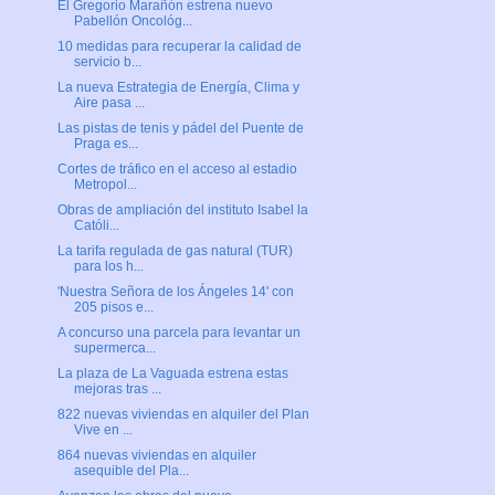
El Gregorio Marañón estrena nuevo
Pabellón Oncológ...
10 medidas para recuperar la calidad de
servicio b...
La nueva Estrategia de Energía, Clima y
Aire pasa ...
Las pistas de tenis y pádel del Puente de
Praga es...
Cortes de tráfico en el acceso al estadio
Metropol...
Obras de ampliación del instituto Isabel la
Católi...
La tarifa regulada de gas natural (TUR)
para los h...
'Nuestra Señora de los Ángeles 14' con
205 pisos e...
A concurso una parcela para levantar un
supermerca...
La plaza de La Vaguada estrena estas
mejoras tras ...
822 nuevas viviendas en alquiler del Plan
Vive en ...
864 nuevas viviendas en alquiler
asequible del Pla...