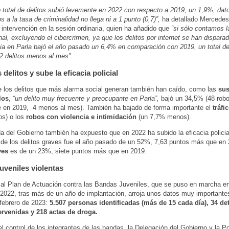
 total de delitos subió levemente en 2022 con respecto a 2019, un 1,9%, dato
s a la tasa de criminalidad no llega ni a 1 punto (0,7)”,
ha detallado Mercede
 intervención en la sesión ordinaria, quien ha añadido que
“si sólo contamos l
al, excluyendo el cibercrimen, ya que los delitos por internet se han disparad
ia en Parla bajó el año pasado un 6,4% en comparación con 2019, un total de
2 delitos menos al mes”
.
 delitos y sube la eficacia policial
 los delitos que más alarma social generan también han caído, como las
sus
los
,
“un delito muy frecuente y preocupante en Parla”,
bajó un 34,5% (48 rob
 en 2019, 4 menos al mes). También ha bajado de forma importante el
tráfi
s) o los
robos con violencia e intimidación
(un 7,7% menos).
a del Gobierno también ha expuesto que en 2022 ha subido la eficacia policial
 de los delitos graves fue el año pasado de un 52%, 7,63 puntos más que en 
ves
es de un 23%, siete puntos más que en 2019.
uveniles violentas
al Plan de Actuación contra las Bandas Juveniles, que se puso en marcha en
 2022, tras más de un año de implantación, arroja unos datos muy importante
febrero de 2023:
5.507 personas identificadas (más de 15 cada día), 34 de
ervenidas y 218 actas de droga.
 control de los integrantes de las bandas, la Delegación del Gobierno y la Po