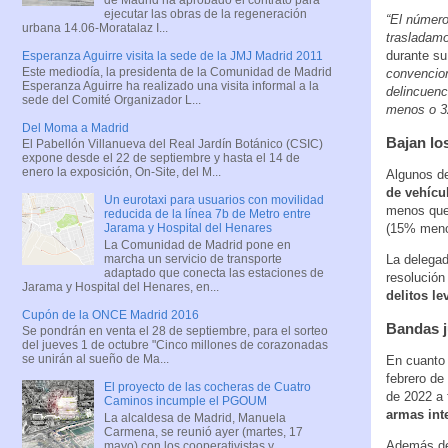
ejecutar las obras de la regeneración
“El número
urbana 14.06-Moratalaz I...
trasladamo
durante su
Esperanza Aguirre visita la sede de la JMJ Madrid 2011
Este mediodía, la presidenta de la Comunidad de Madrid
convencion
Esperanza Aguirre ha realizado una visita informal a la
delincuenc
sede del Comité Organizador L...
menos o 3
Del Moma a Madrid
Bajan los
El Pabellón Villanueva del Real Jardín Botánico (CSIC)
expone desde el 22 de septiembre y hasta el 14 de
enero la exposición, On-Site, del M...
Algunos de
de vehícu
Un eurotaxi para usuarios con movilidad
menos que
reducida de la línea 7b de Metro entre
(15% meno
Jarama y Hospital del Henares
La Comunidad de Madrid pone en
marcha un servicio de transporte
La delegad
adaptado que conecta las estaciones de
resolución
Jarama y Hospital del Henares, en...
delitos le
Cupón de la ONCE Madrid 2016
Bandas j
Se pondrán en venta el 28 de septiembre, para el sorteo
del jueves 1 de octubre "Cinco millones de corazonadas
se unirán al sueño de Ma...
En cuanto 
febrero de
El proyecto de las cocheras de Cuatro
de 2022 a 
Caminos incumple el PGOUM
armas int
La alcaldesa de Madrid, Manuela
Carmena, se reunió ayer (martes, 17
Además del
mayo) con los cooperativistas y