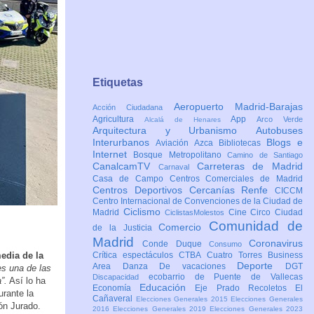
Etiquetas
Aeropuerto Madrid-Barajas
Acción Ciudadana
Agricultura
App
Arco Verde
Alcalá de Henares
Arquitectura y Urbanismo
Autobuses
Interurbanos
Blogs e
Aviación
Azca
Bibliotecas
Internet
Bosque Metropolitano
Camino de Santiago
CanalcamTV
Carreteras de Madrid
Carnaval
Casa de Campo
Centros Comerciales de Madrid
Centros Deportivos
Cercanías Renfe
CICCM
Centro Internacional de Convenciones de la Ciudad de
Ciclismo
Madrid
Cine
Circo
Ciudad
CiclistasMolestos
Comunidad de
Comercio
de la Justicia
Madrid
Coronavirus
Conde Duque
Consumo
media de la
Crítica espectáculos
CTBA Cuatro Torres Business
Deporte
Area
Danza
De vacaciones
DGT
es una de las
ecobarrio de Puente de Vallecas
Discapacidad
”.
Así lo ha
Educación
Economía
Eje Prado Recoletos
El
rante la
Cañaveral
Elecciones Generales 2015
Elecciones Generales
ón Jurado.
2016
Elecciones Generales 2019
Elecciones Generales 2023