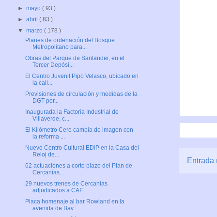
►
mayo
( 93 )
►
abril
( 83 )
▼
marzo
( 178 )
Planes de ordenación del Bosque
Metropolitano para...
Obras del Parque de Santander, en el
Tercer Depósi...
El Centro Juvenil Pipo Velasco, ubicado en
la call...
Previsiones de circulación y medidas de la
DGT por...
Inaugurada la Factoría Industrial de
Villaverde, c...
El Kilómetro Cero cambia de imagen con
la reforma ...
Nuevo Centro Cultural EDIP en la Casa del
Reloj de...
Entrada 
62 actuaciones a corto plazo del Plan de
Cercanías...
29 nuevos trenes de Cercanías
adjudicados a CAF
Placa homenaje al bar Rowland en la
avenida de Bav...