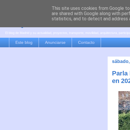
This site uses cookies from Google to 
are shared with Google along with per
es por madrid
statistics, and to detect and address 
El blog de Madrid y su actualidad, proyectos, transporte, movilidad, arquitectura, partici
Este blog
Anunciarse
Contacto
sábado,
Parla
en 20