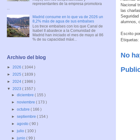
representantes de la empresa promotora
Nacional t
...
las charla
Seguridad 
Madrid consume en lo que va de 2026 un
8,2% más de agua de sus embalses
alumnos, 
Los trece embalses con los que Canal de
Isabel II abastece a la Comunidad de
Escrito po
Madrid han iniciado el mes de mayo al 86
% de su capacidad máxi...
Etiquetas
No ha
Archivo del blog
►
2026
( 1044 )
Publi
►
2025
( 1839 )
►
2024
( 1986 )
▼
2023
( 1557 )
►
diciembre
( 155 )
►
noviembre
( 173 )
►
octubre
( 166 )
►
septiembre
( 154 )
►
agosto
( 90 )
►
julio
( 100 )
►
junio
( 99 )