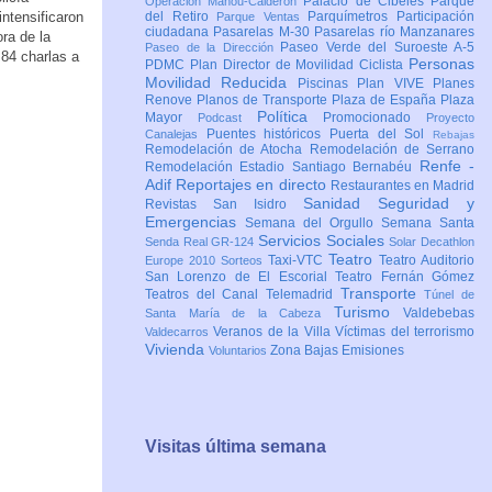
Palacio de Cibeles
Parque
Operación Mahou-Calderón
intensificaron
del Retiro
Parquímetros
Participación
Parque Ventas
ciudadana
Pasarelas M-30
Pasarelas río Manzanares
ra de la
Paseo Verde del Suroeste A-5
Paseo de la Dirección
84 charlas a
Personas
PDMC Plan Director de Movilidad Ciclista
Movilidad Reducida
Piscinas
Plan VIVE
Planes
Renove
Planos de Transporte
Plaza de España
Plaza
Política
Mayor
Promocionado
Podcast
Proyecto
Puentes históricos
Puerta del Sol
Canalejas
Rebajas
Remodelación de Atocha
Remodelación de Serrano
Renfe -
Remodelación Estadio Santiago Bernabéu
Adif
Reportajes en directo
Restaurantes en Madrid
Sanidad
Seguridad y
Revistas
San Isidro
Emergencias
Semana del Orgullo
Semana Santa
Servicios Sociales
Senda Real GR-124
Solar Decathlon
Teatro
Taxi-VTC
Teatro Auditorio
Europe 2010
Sorteos
San Lorenzo de El Escorial
Teatro Fernán Gómez
Transporte
Teatros del Canal
Telemadrid
Túnel de
Turismo
Valdebebas
Santa María de la Cabeza
Veranos de la Villa
Víctimas del terrorismo
Valdecarros
Vivienda
Zona Bajas Emisiones
Voluntarios
Visitas última semana