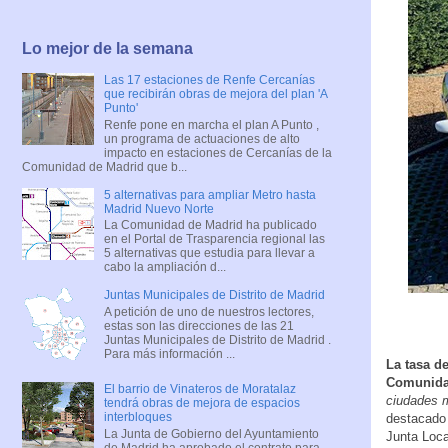
Lo mejor de la semana
Las 17 estaciones de Renfe Cercanías
que recibirán obras de mejora del plan 'A
Punto'
Renfe pone en marcha el plan A Punto ,
un programa de actuaciones de alto
impacto en estaciones de Cercanías de la
Comunidad de Madrid que b...
5 alternativas para ampliar Metro hasta
Madrid Nuevo Norte
La Comunidad de Madrid ha publicado
en el Portal de Trasparencia regional las
5 alternativas que estudia para llevar a
cabo la ampliación d...
Juntas Municipales de Distrito de Madrid
A petición de uno de nuestros lectores,
estas son las direcciones de las 21
Juntas Municipales de Distrito de Madrid .
Para más información ...
La tasa de
Comunidad
El barrio de Vinateros de Moratalaz
ciudades m
tendrá obras de mejora de espacios
interbloques
destacado 
La Junta de Gobierno del Ayuntamiento
Junta Loca
de Madrid ha aprobado el contrato para