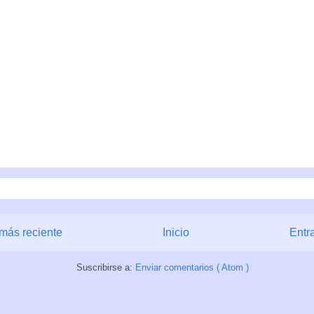
más reciente
Inicio
Entr
Suscribirse a:
Enviar comentarios ( Atom )