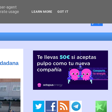
user-agent
erate usage
LEARN MORE
GOT IT
udadana