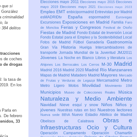
Elecciones mayo 2011
Elecciones mayo 2015
Elecciones
 que si
mayo 2019
Elecciones mayo 2021
Elecciones mayo 2023
s González
Empleo
EMT
enbicipormadrid
Entrevistas por Madrid
España
a criminalidad
esMADRIDtv
espormadrid
Eurovegas
Exposiciones en Madrid
o, la
Excursiones
Familia
Faro
Ferias y Congresos
 384 delitos
de Moncloa
Festival de Otoño
Fiestas de Madrid
Fondo Estatal de Inversión Local
Fondo Estatal para el Empleo y la Sostenibilidad Local
Gastronomía
Fotos de Madrid
Fútbol
Ganadería
Historia
Gran Vía
Huelga
Intercambiadores de
transporte
Jornada Mundial de la Juventud JMJ2011
tracciones
Jóvenes
La Noche en Blanco
Libros y literatura
Los
os de coches
Madrid
M-30
co de drogas
Ahijones
Los Berrocales
Los Cerros
Madrid Río Manzanares
Madrid 2016
Madrid 2020
Mayores
Mapas de Madrid
Matadero Madrid
Mercado
: la tasa de
Metro
Mercamadrid
de Frutas y Verduras de Legazpi
2019. En los
Movilidad
Metro Ligero
Motos
Movimiento 15M
Municipios
Música
Museo de Colecciones Reales
Naturaleza y Medio Ambiente
Navidad
Niños
Niños y
Nieve esquí y snow
jóvenes
Nuestros lectores
 Parla en
Nuestras rutas en bici
Nuevo Estadio Atlético de Madrid
Nueva sede BBVA
s. De febrero
Obras e
tenidos, 33
Obelisco de Calatrava
Infraestructuras
Ocio y Cultura
Operación Campamento
Operación Chamartín
licía