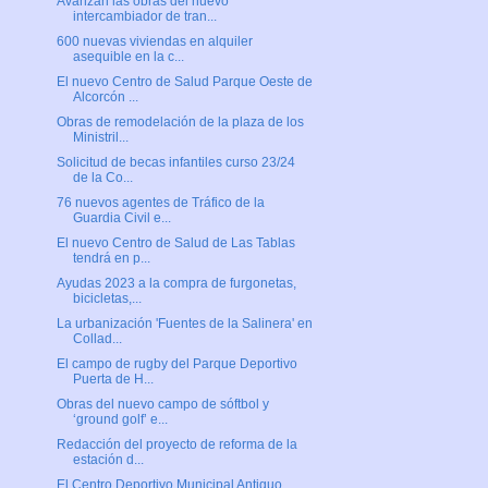
Avanzan las obras del nuevo
intercambiador de tran...
600 nuevas viviendas en alquiler
asequible en la c...
El nuevo Centro de Salud Parque Oeste de
Alcorcón ...
Obras de remodelación de la plaza de los
Ministril...
Solicitud de becas infantiles curso 23/24
de la Co...
76 nuevos agentes de Tráfico de la
Guardia Civil e...
El nuevo Centro de Salud de Las Tablas
tendrá en p...
Ayudas 2023 a la compra de furgonetas,
bicicletas,...
La urbanización 'Fuentes de la Salinera' en
Collad...
El campo de rugby del Parque Deportivo
Puerta de H...
Obras del nuevo campo de sóftbol y
‘ground golf’ e...
Redacción del proyecto de reforma de la
estación d...
El Centro Deportivo Municipal Antiguo