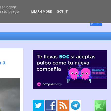
user-agent
erate usage
LEARN MORE
GOT IT
a a