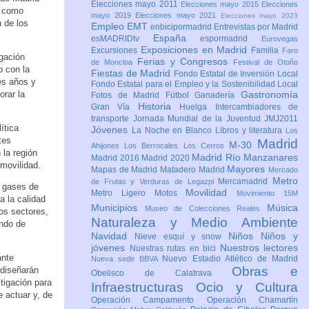
Elecciones mayo 2011
Elecciones mayo 2015
Elecciones
s como
mayo 2019
Elecciones mayo 2021
Elecciones mayo 2023
 de los
Empleo
EMT
enbicipormadrid
Entrevistas por Madrid
España
esMADRIDtv
espormadrid
Eurovegas
Exposiciones en Madrid
Excursiones
Familia
Faro
gación
Ferias y Congresos
de Moncloa
Festival de Otoño
o con la
Fiestas de Madrid
Fondo Estatal de Inversión Local
es años y
Fondo Estatal para el Empleo y la Sostenibilidad Local
orar la
Gastronomía
Fotos de Madrid
Fútbol
Ganadería
Historia
Gran Vía
Huelga
Intercambiadores de
transporte
Jornada Mundial de la Juventud JMJ2011
ítica
Jóvenes
La Noche en Blanco
Libros y literatura
Los
tes
Madrid
M-30
Ahijones
Los Berrocales
Los Cerros
la región
Madrid Río Manzanares
Madrid 2016
Madrid 2020
a movilidad.
Mayores
Mapas de Madrid
Matadero Madrid
Mercado
Metro
Mercamadrid
de Frutas y Verduras de Legazpi
e gases de
Movilidad
Metro Ligero
Motos
Movimiento 15M
a la calidad
Municipios
Música
Museo de Colecciones Reales
tos sectores,
Naturaleza y Medio Ambiente
ando de
Navidad
Niños
Niños y
Nieve esquí y snow
jóvenes
Nuestros lectores
Nuestras rutas en bici
ante
Nuevo Estadio Atlético de Madrid
Nueva sede BBVA
Obras e
 diseñarán
Obelisco de Calatrava
tigación para
Infraestructuras
Ocio y Cultura
e actuar y, de
Operación Campamento
Operación Chamartín