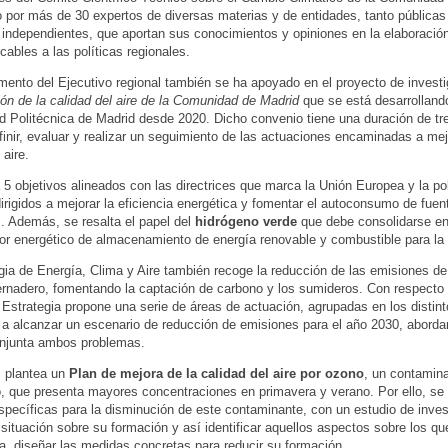
por más de 30 expertos de diversas materias y de entidades, tanto pública
 independientes, que aportan sus conocimientos y opiniones en la elaboración
cables a las políticas regionales.
ento del Ejecutivo regional también se ha apoyado en el proyecto de investi
ón de la calidad del aire de la Comunidad de Madrid
que se está desarrolland
d Politécnica de Madrid desde 2020. Dicho convenio tiene una duración de tr
finir, evaluar y realizar un seguimiento de las actuaciones encaminadas a mej
 aire.
5 objetivos alineados con las directrices que marca la Unión Europea y la pol
dirigidos a mejorar la eficiencia energética y fomentar el autoconsumo de fuen
. Además, se resalta el papel del
hidrógeno verde
que debe consolidarse en 
r energético de almacenamiento de energía renovable y combustible para l
gia de Energía, Clima y Aire también recoge la reducción de las emisiones d
ernadero, fomentando la captación de carbono y los sumideros. Con respecto 
la Estrategia propone una serie de áreas de actuación, agrupadas en los distin
 a alcanzar un escenario de reducción de emisiones para el año 2030, abord
njunta ambos problemas.
, plantea un
Plan de mejora de la calidad del aire por ozono
, un contamin
, que presenta mayores concentraciones en primavera y verano. Por ello, se
pecíficas para la disminución de este contaminante, con un estudio de inves
a situación sobre su formación y así identificar aquellos aspectos sobre los qu
, diseñar las medidas concretas para reducir su formación.