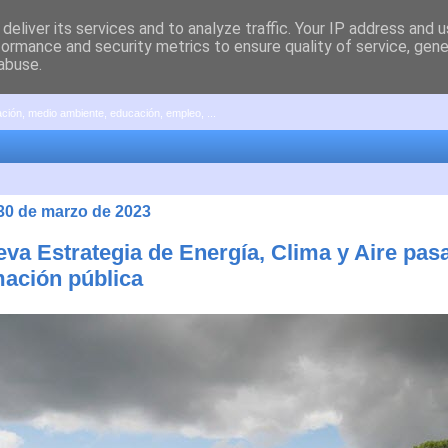
deliver its services and to analyze traffic. Your IP address and 
formance and security metrics to ensure quality of service, gen
abuse.
pación, medio ambiente, educación, empleo, ...
 30 de marzo de 2023
eva Estrategia de Energía, Clima y Aire pas
mación pública