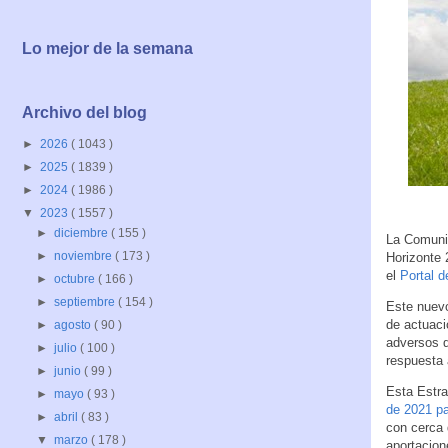
Lo mejor de la semana
Archivo del blog
►
2026
( 1043 )
►
2025
( 1839 )
►
2024
( 1986 )
▼
2023
( 1557 )
►
diciembre
( 155 )
La Comunid
►
noviembre
( 173 )
Horizonte 
el
Portal d
►
octubre
( 166 )
►
septiembre
( 154 )
Este nuevo
de actuaci
►
agosto
( 90 )
adversos q
►
julio
( 100 )
respuesta 
►
junio
( 99 )
Esta Estr
►
mayo
( 93 )
de 2021 pa
►
abril
( 83 )
con cerca 
▼
marzo
( 178 )
aportacion