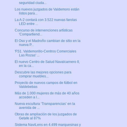
seguridad ciuda...
Los nuevos juzgados de Valdemoro están
listos para...
La A-2 contará con 3.522 nuevas farolas
LED entre ...
Concurso de intervenciones artísticas
'Compartiend...
El Oso y el Madroño cambian de sitio en la
nueva P...
'FS1. Valdemorillo-Centros Comerciales
Las Rozas' ...
El nuevo Centro de Salud Navalcarnero II,
en la ca...
Descubre las mejores opciones para
comprar muebles...
Proyecto de nuevos campos de fútbol en
Valdebebas
Más de 1.000 mujeres de más de 40 años
acceden a l...
Nueva escultura ‘Transparencias’ en la
avenida de ...
Obras de ampliación de los juzgados de
Getafe al 87%
Sistema NaviLens en 4.499 marquesinas y