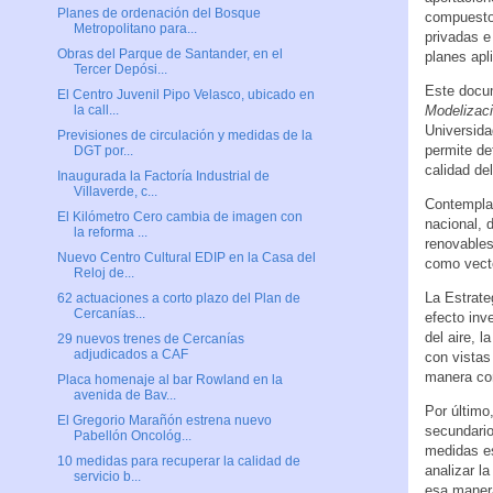
Planes de ordenación del Bosque
compuesto 
Metropolitano para...
privadas e
Obras del Parque de Santander, en el
planes apli
Tercer Depósi...
Este docum
El Centro Juvenil Pipo Velasco, ubicado en
Modelizaci
la call...
Universida
Previsiones de circulación y medidas de la
permite de
DGT por...
calidad del
Inaugurada la Factoría Industrial de
Villaverde, c...
Contempla 
El Kilómetro Cero cambia de imagen con
nacional, 
la reforma ...
renovables
Nuevo Centro Cultural EDIP en la Casa del
como vecto
Reloj de...
La Estrate
62 actuaciones a corto plazo del Plan de
Cercanías...
efecto inv
del aire, 
29 nuevos trenes de Cercanías
adjudicados a CAF
con vistas
manera co
Placa homenaje al bar Rowland en la
avenida de Bav...
Por último
El Gregorio Marañón estrena nuevo
secundario
Pabellón Oncológ...
medidas es
10 medidas para recuperar la calidad de
analizar l
servicio b...
esa manera