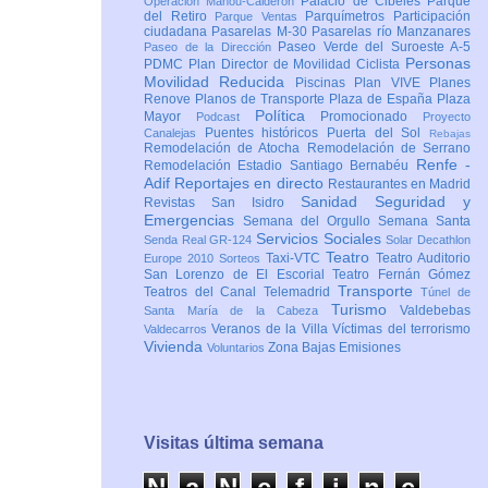
Palacio de Cibeles
Parque
Operación Mahou-Calderón
del Retiro
Parquímetros
Participación
Parque Ventas
ciudadana
Pasarelas M-30
Pasarelas río Manzanares
Paseo Verde del Suroeste A-5
Paseo de la Dirección
Personas
PDMC Plan Director de Movilidad Ciclista
Movilidad Reducida
Piscinas
Plan VIVE
Planes
Renove
Planos de Transporte
Plaza de España
Plaza
Política
Mayor
Promocionado
Podcast
Proyecto
Puentes históricos
Puerta del Sol
Canalejas
Rebajas
Remodelación de Atocha
Remodelación de Serrano
Renfe -
Remodelación Estadio Santiago Bernabéu
Adif
Reportajes en directo
Restaurantes en Madrid
Sanidad
Seguridad y
Revistas
San Isidro
Emergencias
Semana del Orgullo
Semana Santa
Servicios Sociales
Senda Real GR-124
Solar Decathlon
Teatro
Taxi-VTC
Teatro Auditorio
Europe 2010
Sorteos
San Lorenzo de El Escorial
Teatro Fernán Gómez
Transporte
Teatros del Canal
Telemadrid
Túnel de
Turismo
Valdebebas
Santa María de la Cabeza
Veranos de la Villa
Víctimas del terrorismo
Valdecarros
Vivienda
Zona Bajas Emisiones
Voluntarios
Visitas última semana
N
a
N
e
f
i
n
e