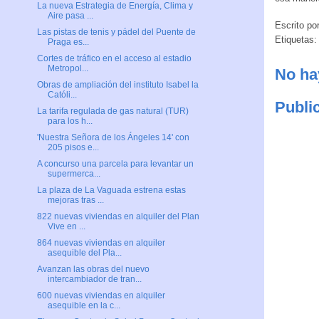
La nueva Estrategia de Energía, Clima y
Aire pasa ...
Escrito po
Las pistas de tenis y pádel del Puente de
Etiquetas
Praga es...
Cortes de tráfico en el acceso al estadio
Metropol...
No ha
Obras de ampliación del instituto Isabel la
Católi...
Publi
La tarifa regulada de gas natural (TUR)
para los h...
'Nuestra Señora de los Ángeles 14' con
205 pisos e...
A concurso una parcela para levantar un
supermerca...
La plaza de La Vaguada estrena estas
mejoras tras ...
822 nuevas viviendas en alquiler del Plan
Vive en ...
864 nuevas viviendas en alquiler
asequible del Pla...
Avanzan las obras del nuevo
intercambiador de tran...
600 nuevas viviendas en alquiler
asequible en la c...