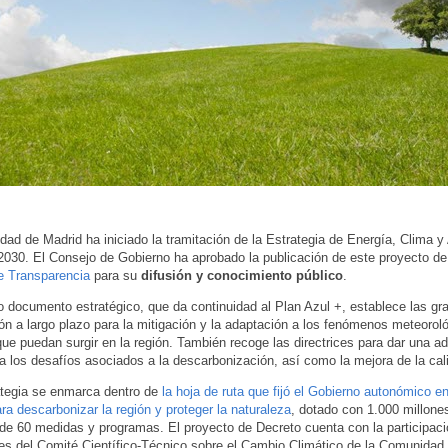
ad de Madrid ha iniciado la tramitación de la Estrategia de Energía, Clima y 
2030. El Consejo de Gobierno ha aprobado la publicación de este proyecto de
e Transparencia
para su
difusión y conocimiento público
.
 documento estratégico, que da continuidad al Plan Azul +, establece las gr
ón a largo plazo para la mitigación y la adaptación a los fenómenos meteorol
ue puedan surgir en la región. También recoge las directrices para dar una 
a los desafíos asociados a la descarbonización, así como la mejora de la cali
ategia se enmarca dentro de
la hoja de ruta que fijó el Gobierno autonómico e
ra descarbonizar la región y proteger la naturaleza
, dotado con 1.000 millone
de 60 medidas y programas. El proyecto de Decreto cuenta con la participaci
es del Comité Científico-Técnico sobre el Cambio Climático de la Comunidad