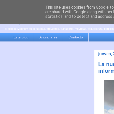
This site uses cookies from Google to 
are shared with Google along with per
es por madrid
statistics, and to detect and address 
El blog de Madrid y su actualidad, proyectos, transporte, movilidad, arquitectura, partici
Este blog
Anunciarse
Contacto
jueves,
La nu
infor