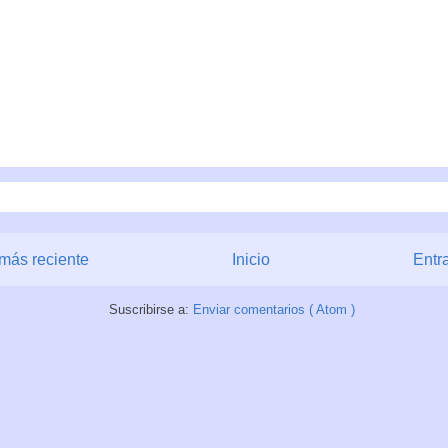
más reciente
Inicio
Entr
Suscribirse a:
Enviar comentarios ( Atom )