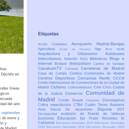
Etiquetas
Aeropuerto Madrid-Barajas
Acción Ciudadana
Agricultura
App
Arco Verde
Alcalá de Henares
Arquitectura y Urbanismo
Autobuses
Interurbanos
Blogs e
Aviación
Azca
Bibliotecas
Internet
Bosque Metropolitano
Camino de Santiago
CanalcamTV
Carreteras de Madrid
Aire
Carnaval
Casa de Campo
Centros Comerciales de Madrid
 Decreto en
Centros Deportivos
Cercanías Renfe
CICCM
Centro Internacional de Convenciones de la Ciudad de
Ciclismo
Madrid
Cine
Circo
Ciudad
CiclistasMolestos
andes líneas
Comunidad de
Comercio
ógicos
de la Justicia
adecuada
Madrid
Coronavirus
Conde Duque
Consumo
dad del aire.
Crítica espectáculos
CTBA Cuatro Torres Business
Deporte
Area
Danza
De vacaciones
DGT
n septiembre
ecobarrio de Puente de Vallecas
Discapacidad
s de euros y
Educación
Economía
Eje Prado Recoletos
El
Cañaveral
ón y
Elecciones Generales 2015
Elecciones Generales
2016
Elecciones Generales 2019
Elecciones Generales 2023
 de Madrid