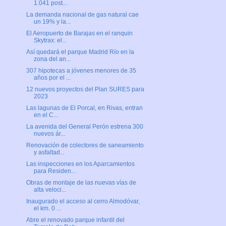
1.041 post...
La demanda nacional de gas natural cae
un 19% y la...
El Aeropuerto de Barajas en el ranquin
Skytrax: el...
Así quedará el parque Madrid Río en la
zona del an...
307 hipotecas a jóvenes menores de 35
años por el ...
12 nuevos proyectos del Plan SURES para
2023
Las lagunas de El Porcal, en Rivas, entran
en el C...
La avenida del General Perón estrena 300
nuevos ár...
Renovación de colectores de saneamiento
y asfaltad...
Las inspecciones en los Aparcamientos
para Residen...
Obras de montaje de las nuevas vías de
alta veloci...
Inaugurado el acceso al cerro Almodóvar,
el km. 0 ...
Abre el renovado parque infantil del