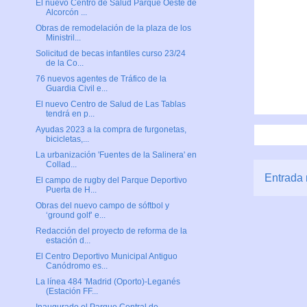
El nuevo Centro de Salud Parque Oeste de
Alcorcón ...
Obras de remodelación de la plaza de los
Ministril...
Solicitud de becas infantiles curso 23/24
de la Co...
76 nuevos agentes de Tráfico de la
Guardia Civil e...
El nuevo Centro de Salud de Las Tablas
tendrá en p...
Ayudas 2023 a la compra de furgonetas,
bicicletas,...
La urbanización 'Fuentes de la Salinera' en
Collad...
Entrada 
El campo de rugby del Parque Deportivo
Puerta de H...
Obras del nuevo campo de sóftbol y
‘ground golf’ e...
Redacción del proyecto de reforma de la
estación d...
El Centro Deportivo Municipal Antiguo
Canódromo es...
La línea 484 'Madrid (Oporto)-Leganés
(Estación FF...
Inaugurado el Parque Central de