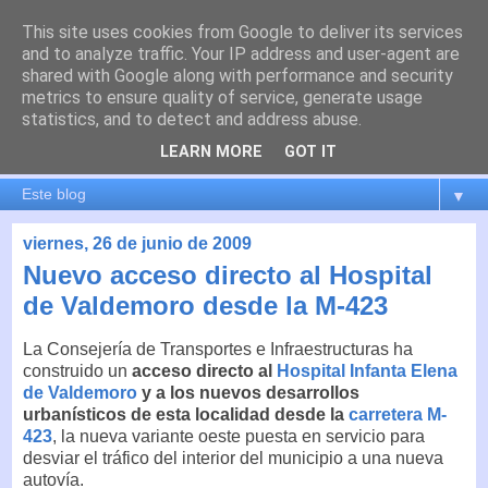
This site uses cookies from Google to deliver its services
es por madrid
and to analyze traffic. Your IP address and user-agent are
shared with Google along with performance and security
metrics to ensure quality of service, generate usage
El blog de Madrid y su actualidad, proyectos, transporte,
statistics, and to detect and address abuse.
movilidad, arquitectura, participación, medio ambiente,
educación, empleo, ...
LEARN MORE
GOT IT
▼
viernes, 26 de junio de 2009
Nuevo acceso directo al Hospital
de Valdemoro desde la M-423
La Consejería de Transportes e Infraestructuras ha
construido un
acceso directo al
Hospital Infanta Elena
de Valdemoro
y a los nuevos desarrollos
urbanísticos de esta localidad desde la
carretera M-
423
, la nueva variante oeste puesta en servicio para
desviar el tráfico del interior del municipio a una nueva
autovía.