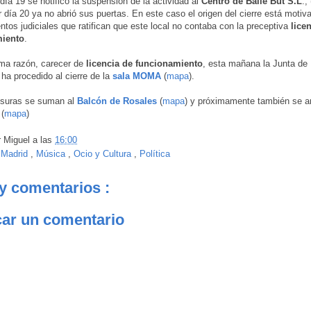
día 19 se notificó la suspensión de la actividad al
Centro de Baile But S.L
., 
r día 20 ya no abrió sus puertas. En este caso el origen del cierre está motiv
ntos judiciales que ratifican que este local no contaba con la preceptiva
lice
miento
.
ma razón, carecer de
licencia de funcionamiento
, esta mañana la Junta de 
ha procedido al cierre de la
sala MOMA
(
mapa
).
usuras se suman al
Balcón de Rosales
(
mapa
) y próximamente también se an
a
(
mapa
)
r
Miguel
a las
16:00
:
Madrid
,
Música
,
Ocio y Cultura
,
Política
y comentarios :
car un comentario