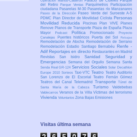
Palacio de Cibeles
Parque
Operación Mahou-Calderón
del Retiro
Parquímetros
Participación
Parque Ventas
ciudadana
Pasarelas M-30
Pasarelas río Manzanares
Paseo Verde del Suroeste A-5
Paseo de la Dirección
Personas
PDMC Plan Director de Movilidad Ciclista
Movilidad Reducida
Piscinas
Plan VIVE
Planes
Renove
Planos de Transporte
Plaza de España
Plaza
Política
Mayor
Promocionado
Podcast
Proyecto
Puentes históricos
Puerta del Sol
Canalejas
Rebajas
Remodelación de Atocha
Remodelación de Serrano
Renfe -
Remodelación Estadio Santiago Bernabéu
Adif
Reportajes en directo
Restaurantes en Madrid
Sanidad
Seguridad y
Revistas
San Isidro
Emergencias
Semana del Orgullo
Semana Santa
Servicios Sociales
Senda Real GR-124
Solar Decathlon
Teatro
Taxi-VTC
Teatro Auditorio
Europe 2010
Sorteos
San Lorenzo de El Escorial
Teatro Fernán Gómez
Transporte
Teatros del Canal
Telemadrid
Túnel de
Turismo
Valdebebas
Santa María de la Cabeza
Veranos de la Villa
Víctimas del terrorismo
Valdecarros
Vivienda
Zona Bajas Emisiones
Voluntarios
Visitas última semana
2
6
5
0
7
6