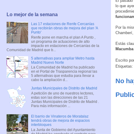
El pasado 
lo que aye
procedimie
Lo mejor de la semana
funciona
Las 17 estaciones de Renfe Cercanías
Por la mis
que recibirán obras de mejora del plan 'A
Punto'
Chamberí, 
Renfe pone en marcha el plan A Punto ,
un programa de actuaciones de alto
Estás cla
impacto en estaciones de Cercanías de la
Macumb
Comunidad de Madrid que b...
5 alternativas para ampliar Metro hasta
Escrito po
Madrid Nuevo Norte
Etiquetas
La Comunidad de Madrid ha publicado
en el Portal de Trasparencia regional las
5 alternativas que estudia para llevar a
No ha
cabo la ampliación d...
Juntas Municipales de Distrito de Madrid
Publi
A petición de uno de nuestros lectores,
estas son las direcciones de las 21
Juntas Municipales de Distrito de Madrid .
Para más información ...
El barrio de Vinateros de Moratalaz
tendrá obras de mejora de espacios
interbloques
La Junta de Gobierno del Ayuntamiento
de Madrid ha aprobado el contrato para