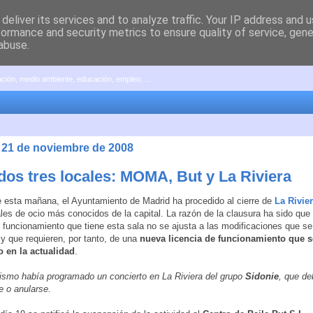
deliver its services and to analyze traffic. Your IP address and 
formance and security metrics to ensure quality of service, gen
abuse.
pación, medio ambiente, educación, empleo, ...
, 21 de noviembre de 2008
dos tres locales: MOMA, But y La Riviera
e esta mañana, el Ayuntamiento de Madrid ha procedido al cierre de
La Rivie
ales de ocio más conocidos de la capital. La razón de la clausura ha sido que 
e funcionamiento que tiene esta sala no se ajusta a las modificaciones que s
l y que requieren, por tanto, de una
nueva licencia de funcionamiento que s
o en la actualidad
.
smo había programado un concierto en La Riviera del grupo
Sidonie
, que de
 o anularse.