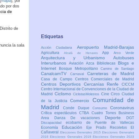
(
mapa
), por
ado por dos
ncia de
Distrito de
Etiquetas
uncia la sala
Aeropuerto Madrid-Barajas
Acción Ciudadana
Agricultura
App
Arco Verde
Alcalá de Henares
Arquitectura y Urbanismo
Autobuses
Interurbanos
Blogs e
Aviación
Azca
Bibliotecas
Internet
Bosque Metropolitano
Camino de Santiago
CanalcamTV
Carreteras de Madrid
Carnaval
Casa de Campo
Centros Comerciales de Madrid
Centros Deportivos
Cercanías Renfe
CICCM
Centro Internacional de Convenciones de la Ciudad de
Ciclismo
Madrid
Cine
Circo
Ciudad
CiclistasMolestos
Comunidad de
Comercio
de la Justicia
Madrid
Coronavirus
Conde Duque
Consumo
Crítica espectáculos
CTBA Cuatro Torres Business
Deporte
Area
Danza
De vacaciones
DGT
ecobarrio de Puente de Vallecas
Discapacidad
Educación
Economía
Eje Prado Recoletos
El
Cañaveral
Elecciones Generales 2015
Elecciones Generales
2016
Elecciones Generales 2019
Elecciones Generales 2023