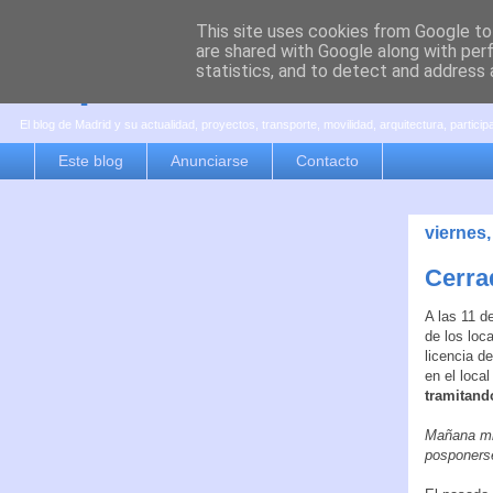
This site uses cookies from Google to 
are shared with Google along with per
es por madrid
statistics, and to detect and address 
El blog de Madrid y su actualidad, proyectos, transporte, movilidad, arquitectura, partici
Este blog
Anunciarse
Contacto
viernes
Cerra
A las 11 d
de los loc
licencia d
en el loca
tramitand
Mañana mi
posponerse