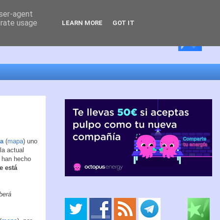
user-agent
erate usage
LEARN MORE
GOT IT
ra
(
mapa
) uno
la actual
e han hecho
e está
berá