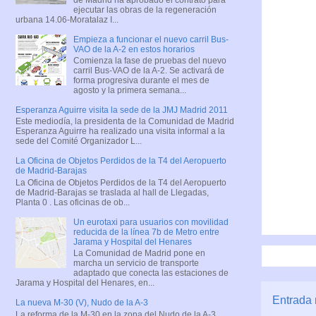
ejecutar las obras de la regeneración
urbana 14.06-Moratalaz I...
Empieza a funcionar el nuevo carril Bus-
VAO de la A-2 en estos horarios
Comienza la fase de pruebas del nuevo
carril Bus-VAO de la A-2. Se activará de
forma progresiva durante el mes de
agosto y la primera semana...
Esperanza Aguirre visita la sede de la JMJ Madrid 2011
Este mediodía, la presidenta de la Comunidad de Madrid
Esperanza Aguirre ha realizado una visita informal a la
sede del Comité Organizador L...
La Oficina de Objetos Perdidos de la T4 del Aeropuerto
de Madrid-Barajas
La Oficina de Objetos Perdidos de la T4 del Aeropuerto
de Madrid-Barajas se traslada al hall de Llegadas,
Planta 0 . Las oficinas de ob...
Un eurotaxi para usuarios con movilidad
reducida de la línea 7b de Metro entre
Jarama y Hospital del Henares
La Comunidad de Madrid pone en
marcha un servicio de transporte
adaptado que conecta las estaciones de
Jarama y Hospital del Henares, en...
Entrada 
La nueva M-30 (V), Nudo de la A-3
La reforma de la M-30 en la zona del Nudo de la A-3