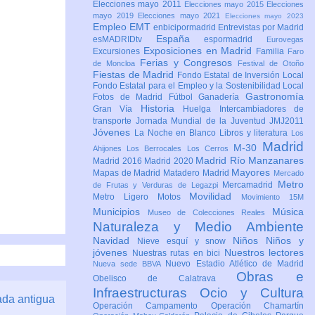
Elecciones mayo 2011
Elecciones mayo 2015
Elecciones
mayo 2019
Elecciones mayo 2021
Elecciones mayo 2023
Empleo
EMT
enbicipormadrid
Entrevistas por Madrid
España
esMADRIDtv
espormadrid
Eurovegas
Exposiciones en Madrid
Excursiones
Familia
Faro
Ferias y Congresos
de Moncloa
Festival de Otoño
Fiestas de Madrid
Fondo Estatal de Inversión Local
Fondo Estatal para el Empleo y la Sostenibilidad Local
Gastronomía
Fotos de Madrid
Fútbol
Ganadería
Historia
Gran Vía
Huelga
Intercambiadores de
transporte
Jornada Mundial de la Juventud JMJ2011
Jóvenes
La Noche en Blanco
Libros y literatura
Los
Madrid
M-30
Ahijones
Los Berrocales
Los Cerros
Madrid Río Manzanares
Madrid 2016
Madrid 2020
Mayores
Mapas de Madrid
Matadero Madrid
Mercado
Metro
Mercamadrid
de Frutas y Verduras de Legazpi
Movilidad
Metro Ligero
Motos
Movimiento 15M
Municipios
Música
Museo de Colecciones Reales
Naturaleza y Medio Ambiente
Navidad
Niños
Niños y
Nieve esquí y snow
jóvenes
Nuestros lectores
Nuestras rutas en bici
Nuevo Estadio Atlético de Madrid
Nueva sede BBVA
Obras e
Obelisco de Calatrava
Infraestructuras
Ocio y Cultura
ada antigua
Operación Campamento
Operación Chamartín