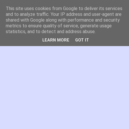
This site uses cookies from Google to deliver its services
es por madrid
and to analyze traffic. Your IP address and user-agent are
shared with Google along with performance and security
metrics to ensure quality of service, generate usage
El blog de Madrid y su actualidad, proyectos, transporte,
statistics, and to detect and address abuse.
movilidad, arquitectura, participación, medio ambiente,
educación, empleo, ...
LEARN MORE
GOT IT