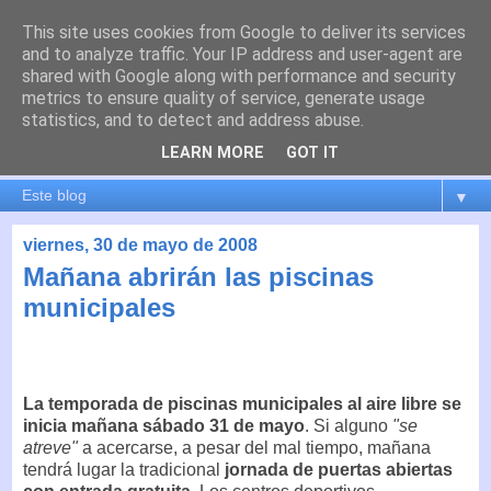
This site uses cookies from Google to deliver its services
es por madrid
and to analyze traffic. Your IP address and user-agent are
shared with Google along with performance and security
metrics to ensure quality of service, generate usage
El blog de Madrid y su actualidad, proyectos, transporte,
statistics, and to detect and address abuse.
movilidad, arquitectura, participación, medio ambiente,
educación, empleo, ...
LEARN MORE
GOT IT
▼
viernes, 30 de mayo de 2008
Mañana abrirán las piscinas
municipales
La temporada de piscinas municipales al aire libre se
inicia mañana sábado 31 de mayo
. Si alguno
"se
atreve"
a acercarse, a pesar del mal tiempo, mañana
tendrá lugar la tradicional
jornada de puertas abiertas