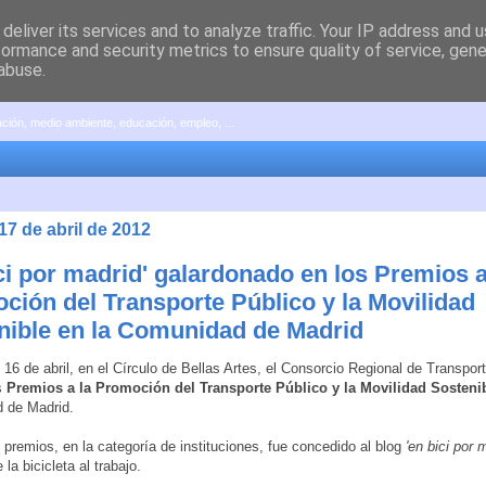
deliver its services and to analyze traffic. Your IP address and 
formance and security metrics to ensure quality of service, gen
abuse.
pación, medio ambiente, educación, empleo, ...
17 de abril de 2012
ci por madrid' galardonado en los Premios a
ción del Transporte Público y la Movilidad
nible en la Comunidad de Madrid
 16 de abril, en el Círculo de Bellas Artes, el Consorcio Regional de Transpor
s
Premios a la Promoción del Transporte Público y la Movilidad Sosteni
 de Madrid.
 premios, en la categoría de instituciones, fue concedido al blog
'en bici por 
la bicicleta al trabajo.