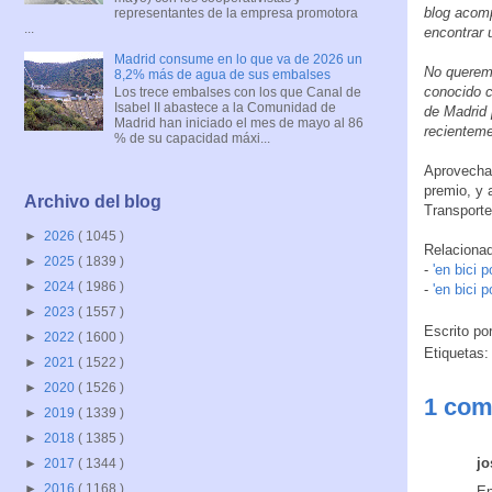
blog acom
representantes de la empresa promotora
...
encontrar u
Madrid consume en lo que va de 2026 un
No queremo
8,2% más de agua de sus embalses
conocido c
Los trece embalses con los que Canal de
Isabel II abastece a la Comunidad de
de Madrid 
Madrid han iniciado el mes de mayo al 86
recienteme
% de su capacidad máxi...
Aprovecha
premio, y 
Archivo del blog
Transporte
►
2026
( 1045 )
Relaciona
►
2025
( 1839 )
-
'en bici 
►
2024
( 1986 )
-
'en bici 
►
2023
( 1557 )
Escrito po
►
2022
( 1600 )
Etiquetas
►
2021
( 1522 )
►
2020
( 1526 )
1 com
►
2019
( 1339 )
►
2018
( 1385 )
jo
►
2017
( 1344 )
►
2016
( 1168 )
En