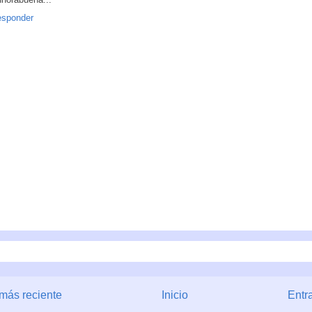
sponder
más reciente
Inicio
Entr