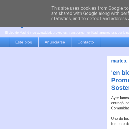
This site uses cookies from Google to 
are shared with Google along with per
es por madrid
statistics, and to detect and address 
El blog de Madrid y su actualidad, proyectos, transporte, movilidad, arquitectura, partici
Este blog
Anunciarse
Contacto
martes, 
'en bi
Promo
Soste
Ayer lunes
entregó lo
Comunidad
Uno de los
fomento de 