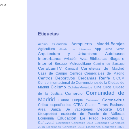
 que
Etiquetas
Aeropuerto Madrid-Barajas
Acción Ciudadana
Agricultura
App
Arco Verde
Alcalá de Henares
Arquitectura y Urbanismo
Autobuses
Interurbanos
Blogs e
Aviación
Azca
Bibliotecas
Internet
Bosque Metropolitano
Camino de Santiago
CanalcamTV
Carreteras de Madrid
Carnaval
Casa de Campo
Centros Comerciales de Madrid
Centros Deportivos
Cercanías Renfe
CICCM
Centro Internacional de Convenciones de la Ciudad de
Ciclismo
Madrid
Cine
Circo
Ciudad
CiclistasMolestos
Comunidad de
Comercio
de la Justicia
Madrid
Coronavirus
Conde Duque
Consumo
Crítica espectáculos
CTBA Cuatro Torres Business
Deporte
Area
Danza
De vacaciones
DGT
ecobarrio de Puente de Vallecas
Discapacidad
Educación
Economía
Eje Prado Recoletos
El
Cañaveral
Elecciones Generales 2015
Elecciones Generales
2016
Elecciones Generales 2019
Elecciones Generales 2023