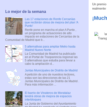
Un premio 
realmente 
Lo mejor de la semana
¡Much
Las 17 estaciones de Renfe Cercanías
que recibirán obras de mejora del plan 'A
Punto'
Renfe pone en marcha el plan A Punto ,
un programa de actuaciones de alto
impacto en estaciones de Cercanías de la
Comunidad de Madrid que b...
5 alternativas para ampliar Metro hasta
Madrid Nuevo Norte
La Comunidad de Madrid ha publicado
en el Portal de Trasparencia regional las
5 alternativas que estudia para llevar a
cabo la ampliación d...
Juntas Municipales de Distrito de Madrid
A petición de uno de nuestros lectores,
estas son las direcciones de las 21
Juntas Municipales de Distrito de Madrid .
Para más información ...
El barrio de Vinateros de Moratalaz
tendrá obras de mejora de espacios
interbloques
La Junta de Gobierno del Ayuntamiento
de Madrid ha aprobado el contrato para