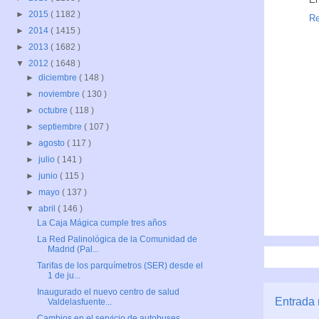
►
2015
( 1182 )
Re
►
2014
( 1415 )
►
2013
( 1682 )
▼
2012
( 1648 )
►
diciembre
( 148 )
►
noviembre
( 130 )
►
octubre
( 118 )
►
septiembre
( 107 )
►
agosto
( 117 )
►
julio
( 141 )
►
junio
( 115 )
►
mayo
( 137 )
▼
abril
( 146 )
La Caja Mágica cumple tres años
La Red Palinológica de la Comunidad de
Madrid (Pal...
Tarifas de los parquímetros (SER) desde el
1 de ju...
Inaugurado el nuevo centro de salud
Entrada 
Valdelasfuente...
Cambios en el servicio de autobuses