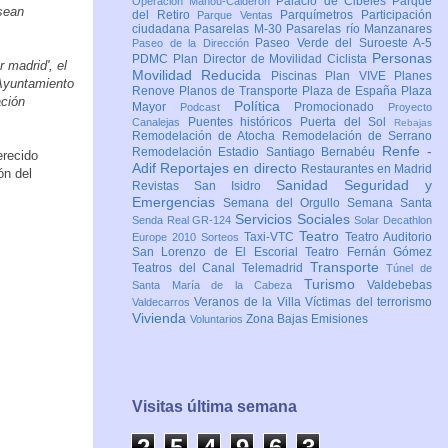
Palacio de Cibeles
Parque
Operación Mahou-Calderón
sean
del Retiro
Parquímetros
Participación
Parque Ventas
ciudadana
Pasarelas M-30
Pasarelas río Manzanares
Paseo Verde del Suroeste A-5
Paseo de la Dirección
Personas
PDMC Plan Director de Movilidad Ciclista
 madrid', el
Movilidad Reducida
Piscinas
Plan VIVE
Planes
 Ayuntamiento
Renove
Planos de Transporte
Plaza de España
Plaza
ación
Política
Mayor
Promocionado
Podcast
Proyecto
Puentes históricos
Puerta del Sol
Canalejas
Rebajas
Remodelación de Atocha
Remodelación de Serrano
Renfe -
Remodelación Estadio Santiago Bernabéu
recido
Adif
Reportajes en directo
Restaurantes en Madrid
ón del
Sanidad
Seguridad y
Revistas
San Isidro
Emergencias
Semana del Orgullo
Semana Santa
Servicios Sociales
Senda Real GR-124
Solar Decathlon
Teatro
Taxi-VTC
Teatro Auditorio
Europe 2010
Sorteos
San Lorenzo de El Escorial
Teatro Fernán Gómez
Transporte
Teatros del Canal
Telemadrid
Túnel de
Turismo
Valdebebas
Santa María de la Cabeza
Veranos de la Villa
Víctimas del terrorismo
Valdecarros
Vivienda
Zona Bajas Emisiones
Voluntarios
Visitas última semana
2
5
4
9
6
3