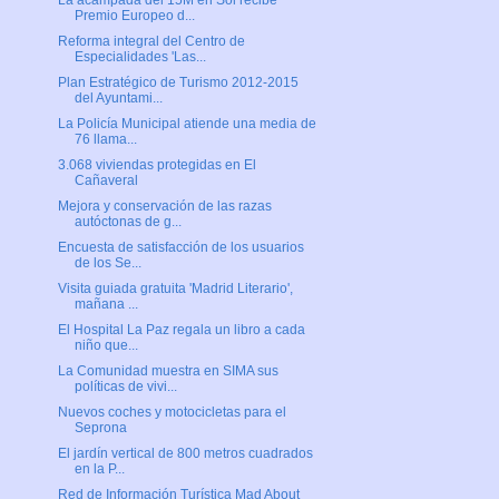
La acampada del 15M en Sol recibe
Premio Europeo d...
Reforma integral del Centro de
Especialidades 'Las...
Plan Estratégico de Turismo 2012-2015
del Ayuntami...
La Policía Municipal atiende una media de
76 llama...
3.068 viviendas protegidas en El
Cañaveral
Mejora y conservación de las razas
autóctonas de g...
Encuesta de satisfacción de los usuarios
de los Se...
Visita guiada gratuita 'Madrid Literario',
mañana ...
El Hospital La Paz regala un libro a cada
niño que...
La Comunidad muestra en SIMA sus
políticas de vivi...
Nuevos coches y motocicletas para el
Seprona
El jardín vertical de 800 metros cuadrados
en la P...
Red de Información Turística Mad About