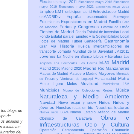
Elecciones mayo 2011
Elecciones mayo 2015
Elecciones
mayo 2019
Elecciones mayo 2021
Elecciones mayo 2023
Empleo
EMT
enbicipormadrid
Entrevistas por Madrid
España
esMADRIDtv
espormadrid
Eurovegas
Exposiciones en Madrid
Excursiones
Familia
Faro
Ferias y Congresos
de Moncloa
Festival de Otoño
Fiestas de Madrid
Fondo Estatal de Inversión Local
Fondo Estatal para el Empleo y la Sostenibilidad Local
Gastronomía
Fotos de Madrid
Fútbol
Ganadería
Historia
Gran Vía
Huelga
Intercambiadores de
transporte
Jornada Mundial de la Juventud JMJ2011
Jóvenes
La Noche en Blanco
Libros y literatura
Los
Madrid
M-30
Ahijones
Los Berrocales
Los Cerros
Madrid Río Manzanares
Madrid 2016
Madrid 2020
Mayores
Mapas de Madrid
Matadero Madrid
Mercado
Metro
Mercamadrid
de Frutas y Verduras de Legazpi
Movilidad
Metro Ligero
Motos
Movimiento 15M
Municipios
Música
Museo de Colecciones Reales
Naturaleza y Medio Ambiente
Navidad
Niños
Niños y
Nieve esquí y snow
jóvenes
Nuestros lectores
Nuestras rutas en bici
 los blogs de
Nuevo Estadio Atlético de Madrid
Nueva sede BBVA
rupo de
Obras e
Obelisco de Calatrava
us analisis y
Infraestructuras
Ocio y Cultura
 iniciativas
Operación Campamento
Operación Chamartín
luntarios del