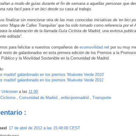
pañan a modo de guías durante el fin de semana a aquellas personas que de
na ruta facil para ir en bici desde su casa al trabajo.
s finalizar sin mencionar otra de las mas conocidas iniciativas de 'en bici por
omo 'Mapa de Calles Tranquilas' que ha sido tomado como referencia por el
para la elaboración de la llamada Guía Ciclista de Madrid, una exitosa public
nte editada".
mos para felicitar a nuestros compañeros de
ecomovilidad.net
por su muy me
al resto de galardonados en esta primera edición de los Premios a la Promoci
 Público y la Movilidad Sostenible en la Comunidad de Madrid.
do:
por madrid' galardonado en los premios 'Muévete Verde 2010'
por madrid' galardonado en los premios 'Muévete Verde 2011'
r
Unknown
a las
11:00
:
Ciclismo
,
Comunidad de Madrid
,
enbicipormadrid
,
Transporte
entario :
sexl
17 de abril de 2012 a las 15:48:00 CEST
horabuena...