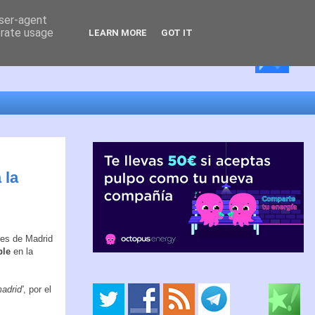
user-agent
erate usage
LEARN MORE
GOT IT
 la
tes de Madrid
ble
en la
madrid'
, por el