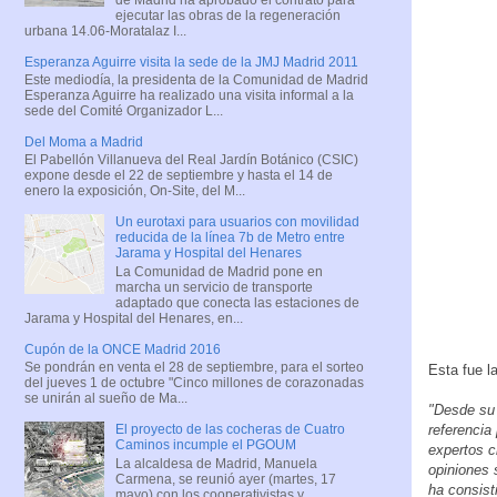
ejecutar las obras de la regeneración
urbana 14.06-Moratalaz I...
Esperanza Aguirre visita la sede de la JMJ Madrid 2011
Este mediodía, la presidenta de la Comunidad de Madrid
Esperanza Aguirre ha realizado una visita informal a la
sede del Comité Organizador L...
Del Moma a Madrid
El Pabellón Villanueva del Real Jardín Botánico (CSIC)
expone desde el 22 de septiembre y hasta el 14 de
enero la exposición, On-Site, del M...
Un eurotaxi para usuarios con movilidad
reducida de la línea 7b de Metro entre
Jarama y Hospital del Henares
La Comunidad de Madrid pone en
marcha un servicio de transporte
adaptado que conecta las estaciones de
Jarama y Hospital del Henares, en...
Cupón de la ONCE Madrid 2016
Se pondrán en venta el 28 de septiembre, para el sorteo
Esta fue l
del jueves 1 de octubre "Cinco millones de corazonadas
se unirán al sueño de Ma...
"Desde su 
referencia
El proyecto de las cocheras de Cuatro
Caminos incumple el PGOUM
expertos c
La alcaldesa de Madrid, Manuela
opiniones 
Carmena, se reunió ayer (martes, 17
ha consist
mayo) con los cooperativistas y