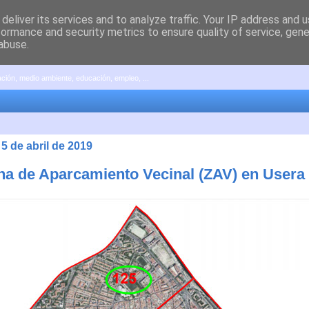
deliver its services and to analyze traffic. Your IP address and 
formance and security metrics to ensure quality of service, gen
abuse.
pación, medio ambiente, educación, empleo, ...
 5 de abril de 2019
na de Aparcamiento Vecinal (ZAV) en Usera