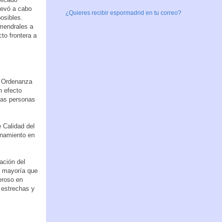
levó a cabo
¿Quieres recibir espormadrid en tu correo?
osibles.
lmendrales a
to frontera a
a Ordenanza
n efecto
 las personas
 Calidad del
onamiento en
ación del
u mayoría que
eroso en
 estrechas y