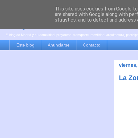
This site uses cookies from Google to 
are shared with Google along with per
es por madrid
statistics, and to detect and address 
El blog de Madrid y su actualidad, proyectos, transporte, movilidad, arquitectura, partici
Este blog
Anunciarse
Contacto
viernes,
La Zo