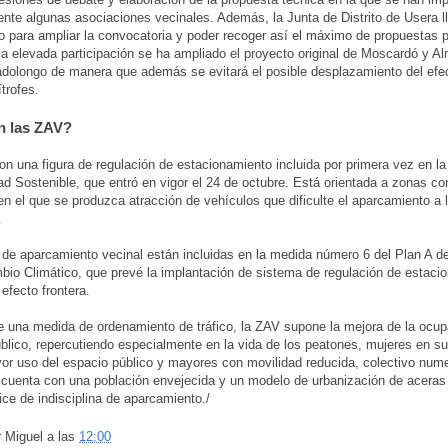
nte algunas asociaciones vecinales. Además, la Junta de Distrito de Usera l
 para ampliar la convocatoria y poder recoger así el máximo de propuestas p
la elevada participación se ha ampliado el proyecto original de Moscardó y A
adolongo de manera que además se evitará el posible desplazamiento del efec
ítrofes.
n las ZAV?
n una figura de regulación de estacionamiento incluida por primera vez en l
ad Sostenible, que entró en vigor el 24 de octubre. Está orientada a zonas co
 en el que se produzca atracción de vehículos que dificulte el aparcamiento a
.
de aparcamiento vecinal están incluidas en la medida número 6 del Plan A de
bio Climático, que prevé la implantación de sistema de regulación de estaci
efecto frontera.
una medida de ordenamiento de tráfico, la ZAV supone la mejora de la ocup
blico, repercutiendo especialmente en la vida de los peatones, mujeres en s
r uso del espacio público y mayores con movilidad reducida, colectivo num
cuenta con una población envejecida y un modelo de urbanización de aceras
dice de indisciplina de aparcamiento./
r
Miguel
a las
12:00