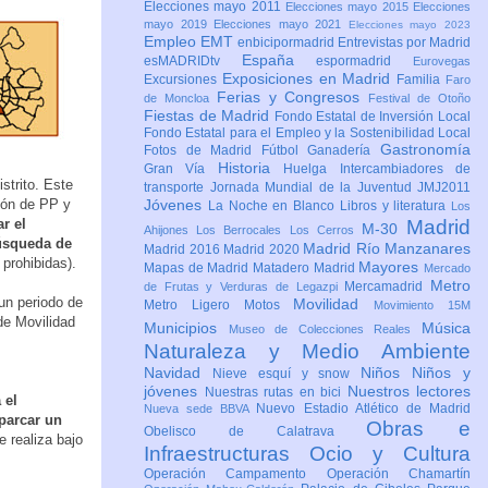
Elecciones mayo 2011
Elecciones mayo 2015
Elecciones
mayo 2019
Elecciones mayo 2021
Elecciones mayo 2023
Empleo
EMT
enbicipormadrid
Entrevistas por Madrid
España
esMADRIDtv
espormadrid
Eurovegas
Exposiciones en Madrid
Excursiones
Familia
Faro
Ferias y Congresos
de Moncloa
Festival de Otoño
Fiestas de Madrid
Fondo Estatal de Inversión Local
Fondo Estatal para el Empleo y la Sostenibilidad Local
Gastronomía
Fotos de Madrid
Fútbol
Ganadería
Historia
Gran Vía
Huelga
Intercambiadores de
strito. Este
transporte
Jornada Mundial de la Juventud JMJ2011
ión de PP y
Jóvenes
La Noche en Blanco
Libros y literatura
Los
ar el
Madrid
M-30
Ahijones
Los Berrocales
Los Cerros
búsqueda de
Madrid Río Manzanares
Madrid 2016
Madrid 2020
prohibidas).
Mayores
Mapas de Madrid
Matadero Madrid
Mercado
Metro
Mercamadrid
de Frutas y Verduras de Legazpi
un periodo de
Movilidad
Metro Ligero
Motos
Movimiento 15M
de Movilidad
Municipios
Música
Museo de Colecciones Reales
Naturaleza y Medio Ambiente
Navidad
Niños
Niños y
Nieve esquí y snow
jóvenes
Nuestros lectores
Nuestras rutas en bici
 el
Nuevo Estadio Atlético de Madrid
Nueva sede BBVA
parcar un
Obras e
Obelisco de Calatrava
 realiza bajo
Infraestructuras
Ocio y Cultura
Operación Campamento
Operación Chamartín