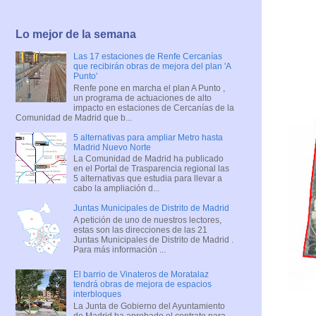
Lo mejor de la semana
Las 17 estaciones de Renfe Cercanías
que recibirán obras de mejora del plan 'A
Punto'
Renfe pone en marcha el plan A Punto ,
un programa de actuaciones de alto
impacto en estaciones de Cercanías de la
Comunidad de Madrid que b...
5 alternativas para ampliar Metro hasta
Madrid Nuevo Norte
La Comunidad de Madrid ha publicado
en el Portal de Trasparencia regional las
5 alternativas que estudia para llevar a
cabo la ampliación d...
Juntas Municipales de Distrito de Madrid
A petición de uno de nuestros lectores,
estas son las direcciones de las 21
Juntas Municipales de Distrito de Madrid .
Para más información ...
El barrio de Vinateros de Moratalaz
tendrá obras de mejora de espacios
interbloques
La Junta de Gobierno del Ayuntamiento
de Madrid ha aprobado el contrato para