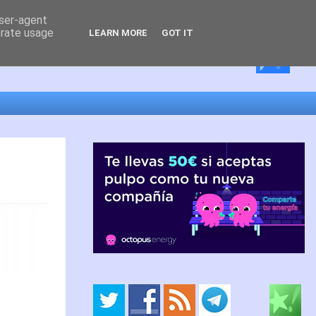
user-agent
erate usage
LEARN MORE
GOT IT