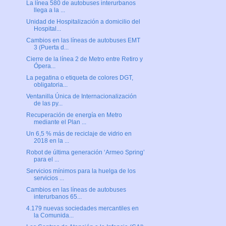
La línea 580 de autobuses interurbanos
llega a la ...
Unidad de Hospitalización a domicilio del
Hospital...
Cambios en las líneas de autobuses EMT
3 (Puerta d...
Cierre de la línea 2 de Metro entre Retiro y
Ópera...
La pegatina o etiqueta de colores DGT,
obligatoria...
Ventanilla Única de Internacionalización
de las py...
Recuperación de energía en Metro
mediante el Plan ...
Un 6,5 % más de reciclaje de vidrio en
2018 en la ...
Robot de última generación ‘Armeo Spring’
para el ...
Servicios mínimos para la huelga de los
servicios ...
Cambios en las líneas de autobuses
interurbanos 65...
4.179 nuevas sociedades mercantiles en
la Comunida...