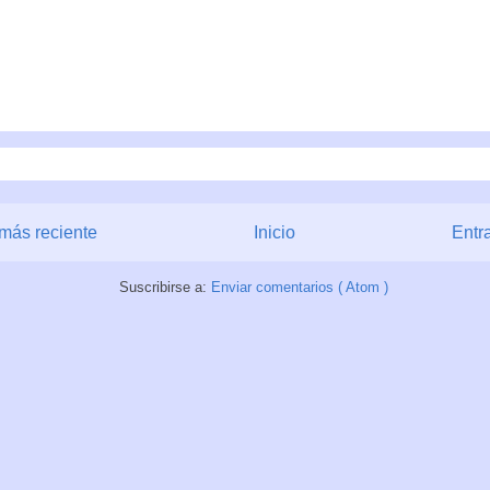
más reciente
Inicio
Entr
Suscribirse a:
Enviar comentarios ( Atom )