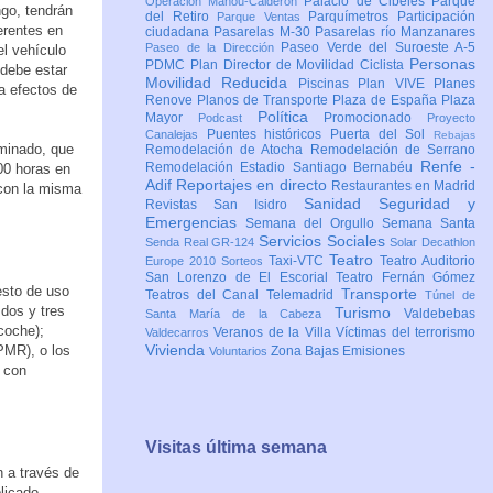
Palacio de Cibeles
Parque
Operación Mahou-Calderón
go, tendrán
del Retiro
Parquímetros
Participación
Parque Ventas
erentes en
ciudadana
Pasarelas M-30
Pasarelas río Manzanares
Paseo Verde del Suroeste A-5
Paseo de la Dirección
el vehículo
Personas
PDMC Plan Director de Movilidad Ciclista
e debe estar
Movilidad Reducida
Piscinas
Plan VIVE
Planes
a efectos de
Renove
Planos de Transporte
Plaza de España
Plaza
Política
Mayor
Promocionado
Podcast
Proyecto
Puentes históricos
Puerta del Sol
Canalejas
Rebajas
rminado, que
Remodelación de Atocha
Remodelación de Serrano
Renfe -
Remodelación Estadio Santiago Bernabéu
00 horas en
Adif
Reportajes en directo
Restaurantes en Madrid
 con la misma
Sanidad
Seguridad y
Revistas
San Isidro
Emergencias
Semana del Orgullo
Semana Santa
Servicios Sociales
Senda Real GR-124
Solar Decathlon
Teatro
Taxi-VTC
Teatro Auditorio
Europe 2010
Sorteos
San Lorenzo de El Escorial
Teatro Fernán Gómez
esto de uso
Transporte
Teatros del Canal
Telemadrid
Túnel de
 dos y tres
Turismo
Valdebebas
Santa María de la Cabeza
coche);
Veranos de la Villa
Víctimas del terrorismo
Valdecarros
Vivienda
PMR), o los
Zona Bajas Emisiones
Voluntarios
V con
Visitas última semana
 a través de
licado