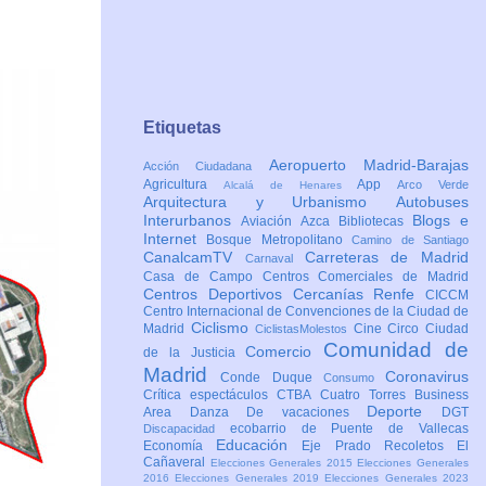
Etiquetas
Aeropuerto Madrid-Barajas
Acción Ciudadana
Agricultura
App
Arco Verde
Alcalá de Henares
Arquitectura y Urbanismo
Autobuses
Interurbanos
Blogs e
Aviación
Azca
Bibliotecas
Internet
Bosque Metropolitano
Camino de Santiago
CanalcamTV
Carreteras de Madrid
Carnaval
Casa de Campo
Centros Comerciales de Madrid
Centros Deportivos
Cercanías Renfe
CICCM
Centro Internacional de Convenciones de la Ciudad de
Ciclismo
Madrid
Cine
Circo
Ciudad
CiclistasMolestos
Comunidad de
Comercio
de la Justicia
Madrid
Coronavirus
Conde Duque
Consumo
Crítica espectáculos
CTBA Cuatro Torres Business
Deporte
Area
Danza
De vacaciones
DGT
ecobarrio de Puente de Vallecas
Discapacidad
Educación
Economía
Eje Prado Recoletos
El
Cañaveral
Elecciones Generales 2015
Elecciones Generales
2016
Elecciones Generales 2019
Elecciones Generales 2023