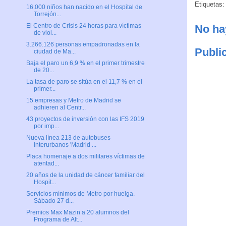
Etiquetas
16.000 niños han nacido en el Hospital de
Torrejón...
El Centro de Crisis 24 horas para víctimas
No ha
de viol...
3.266.126 personas empadronadas en la
Publi
ciudad de Ma...
Baja el paro un 6,9 % en el primer trimestre
de 20...
La tasa de paro se sitúa en el 11,7 % en el
primer...
15 empresas y Metro de Madrid se
adhieren al Centr...
43 proyectos de inversión con las IFS 2019
por imp...
Nueva línea 213 de autobuses
interurbanos 'Madrid ...
Placa homenaje a dos militares víctimas de
atentad...
20 años de la unidad de cáncer familiar del
Hospit...
Servicios mínimos de Metro por huelga.
Sábado 27 d...
Premios Max Mazin a 20 alumnos del
Programa de Alt...