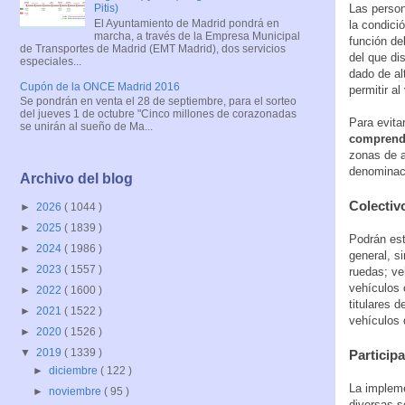
Las person
Pitis)
El Ayuntamiento de Madrid pondrá en
la condici
marcha, a través de la Empresa Municipal
función de
de Transportes de Madrid (EMT Madrid), dos servicios
del que dis
especiales...
dado de al
Cupón de la ONCE Madrid 2016
permitir al
Se pondrán en venta el 28 de septiembre, para el sorteo
del jueves 1 de octubre "Cinco millones de corazonadas
Para evita
se unirán al sueño de Ma...
comprende
zonas de a
denominaci
Archivo del blog
Colectiv
►
2026
( 1044 )
►
2025
( 1839 )
Podrán est
►
2024
( 1986 )
general, s
►
2023
( 1557 )
ruedas; ve
vehículos 
►
2022
( 1600 )
titulares 
►
2021
( 1522 )
vehículos 
►
2020
( 1526 )
▼
2019
( 1339 )
Particip
►
diciembre
( 122 )
La impleme
►
noviembre
( 95 )
diversas s