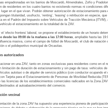
as empadronadas en los barrios de Moscardó, Almendrales, Zofío y Pradolon
ón de residentes en los cuatro barrios no existiendo normas ni condiciones dif
l lugar en el que vivan. Podrán obtener autorización de estacionamiento para 
pongan titularidad, usufructo, ‘renting’, ’leasing’ o retribución en especie, qu
ta en el Padrón del Impuesto sobre Vehículos de Tracción Mecánica (ITVM), 
 vehículo el estacionamiento en la totalidad de la ZAV.
r el ‘efecto frontera’ laboral, se propone el establecimiento de un horario dete
 desde las 09:00 de la mañana a las 17:00 horas
, ampliable hasta las 19:
fluencia masiva, como el campo de fútbol de Moscardó, el club de natación
ón o el polideportivo municipal de Orcasitas.
os autorizados
acionar en una ZAV, tanto en zonas exclusivas para residentes como en el r
in limitación de duración de estacionamiento y sin pago de tasa: vehículos de
hículos autotaxi o de alquiler de servicio público (con conductor ocupando el 
con Tarjeta para el Estacionamiento de Personas de Movilidad Reducida (TE
de las licencias de los establecimientos comerciales radicados en la Zona ZA
destinados al autoabastecimiento del comercio.
ación vecinal
ntación de la zona ZAV ha supuesto una experiencia pionera de participación
esiones de debate y elaboración de la propuesta técnica en la que se han imp