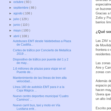
►
octubre
( 93 )
especialme
►
septiembre
( 86 )
un buzoneo
Gracias a 
►
agosto
( 106 )
Zofio y Pr
►
julio
( 129 )
barrios lim
►
junio
( 110 )
►
mayo
( 100 )
¿Qué so
▼
abril
( 108 )
Las ZAV so
Autobuses EMT desde Valdebebas a Plaza
de Castilla...
de Movilid
frontera o
Cortes de tráfico por Concierto de Metallica
2019 ...
residentes
Dispositivo de tráfico por puente del 1 y 2
Las zonas 
de may...
Aire y Cam
1,6 millones de plazas para viajar en el
zonas con 
Puente de...
Mantenimiento de las líneas de tren alta
Además de 
velocidad...
espacio pú
Línea 180 de autobús EMT para ir a la
hacen mayo
Caja Mágica ...
Usera que 
Nuevo centro deportivo municipal 'Cuatro
un alto ín
Caminos' ...
Nuevo carril bus, taxi y moto en Vía
Escrito po
Lusitana entr...