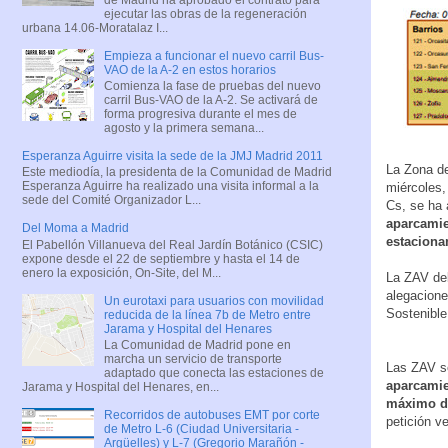
ejecutar las obras de la regeneración
urbana 14.06-Moratalaz I...
Empieza a funcionar el nuevo carril Bus-
VAO de la A-2 en estos horarios
Comienza la fase de pruebas del nuevo
carril Bus-VAO de la A-2. Se activará de
forma progresiva durante el mes de
agosto y la primera semana...
Esperanza Aguirre visita la sede de la JMJ Madrid 2011
La Zona de
Este mediodía, la presidenta de la Comunidad de Madrid
Esperanza Aguirre ha realizado una visita informal a la
miércoles,
sede del Comité Organizador L...
Cs, se ha 
aparcamien
Del Moma a Madrid
estaciona
El Pabellón Villanueva del Real Jardín Botánico (CSIC)
expone desde el 22 de septiembre y hasta el 14 de
enero la exposición, On-Site, del M...
La ZAV deb
alegacione
Un eurotaxi para usuarios con movilidad
Sostenible
reducida de la línea 7b de Metro entre
Jarama y Hospital del Henares
La Comunidad de Madrid pone en
marcha un servicio de transporte
Las ZAV s
adaptado que conecta las estaciones de
aparcamie
Jarama y Hospital del Henares, en...
máximo d
Recorridos de autobuses EMT por corte
petición v
de Metro L-6 (Ciudad Universitaria -
Argüelles) y L-7 (Gregorio Marañón -