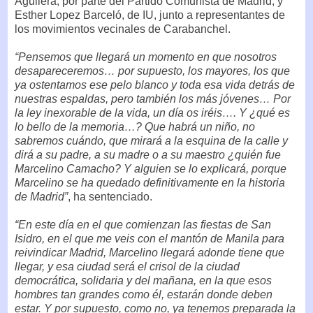
Aguilera, por parte del Partido Comunista de Madrid, y
Esther Lopez Barceló, de IU, junto a representantes de
los movimientos vecinales de Carabanchel.
“Pensemos que llegará un momento en que nosotros
desapareceremos… por supuesto, los mayores, los que
ya ostentamos ese pelo blanco y toda esa vida detrás de
nuestras espaldas, pero también los más jóvenes… Por
la ley inexorable de la vida, un día os iréis…. Y ¿qué es
lo bello de la memoria…? Que habrá un niño, no
sabremos cuándo, que mirará a la esquina de la calle y
dirá a su padre, a su madre o a su maestro ¿quién fue
Marcelino Camacho? Y alguien se lo explicará, porque
Marcelino se ha quedado definitivamente en la historia
de Madrid”
, ha sentenciado.
“En este día en el que comienzan las fiestas de San
Isidro, en el que me veis con el mantón de Manila para
reivindicar Madrid, Marcelino llegará adonde tiene que
llegar, y esa ciudad será el crisol de la ciudad
democrática, solidaria y del mañana, en la que esos
hombres tan grandes como él, estarán donde deben
estar. Y por supuesto, como no, ya tenemos preparada la