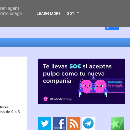
user-agent
erate usage
LEARN MORE
GOT IT
nueva
cas de 0 a 3