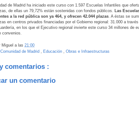
ad de Madrid ha iniciado este curso con 1.597 Escuelas Infantiles que ofer
zas, de ellas un 79,72% están sostenidas con fondos públicos.
Las Escuelas
ntes a la red pública son ya 464, y ofrecen 42.044 plazas
. A éstas se sum
zas en centros privados financiadas por el Gobierno regional: 31.000 a través
ardería, en los que el Ejecutivo regional invierte este curso 34 millones de e
e convenios.
r
Miguel
a las
21:00
:
Comunidad de Madrid
,
Educación
,
Obras e Infraestructuras
y comentarios :
car un comentario