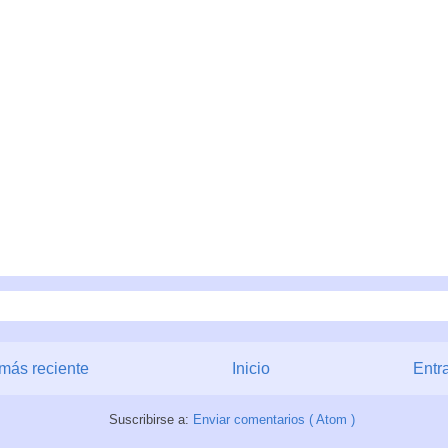
más reciente
Inicio
Entr
Suscribirse a:
Enviar comentarios ( Atom )