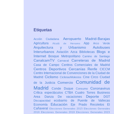
Etiquetas
Aeropuerto Madrid-Barajas
Acción Ciudadana
Agricultura
App
Arco Verde
Alcalá de Henares
Arquitectura y Urbanismo
Autobuses
Interurbanos
Blogs e
Aviación
Azca
Bibliotecas
Internet
Bosque Metropolitano
Camino de Santiago
CanalcamTV
Carreteras de Madrid
Carnaval
Casa de Campo
Centros Comerciales de Madrid
Centros Deportivos
Cercanías Renfe
CICCM
Centro Internacional de Convenciones de la Ciudad de
Ciclismo
Madrid
Cine
Circo
Ciudad
CiclistasMolestos
Comunidad de
Comercio
de la Justicia
Madrid
Coronavirus
Conde Duque
Consumo
Crítica espectáculos
CTBA Cuatro Torres Business
Deporte
Area
Danza
De vacaciones
DGT
ecobarrio de Puente de Vallecas
Discapacidad
Educación
Economía
Eje Prado Recoletos
El
Cañaveral
Elecciones Generales 2015
Elecciones Generales
2016
Elecciones Generales 2019
Elecciones Generales 2023