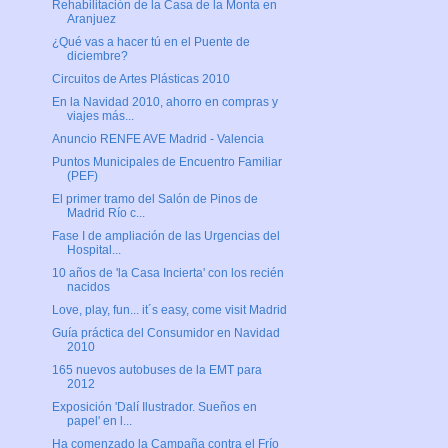
Rehabilitación de la Casa de la Monta en
Aranjuez
¿Qué vas a hacer tú en el Puente de
diciembre?
Circuitos de Artes Plásticas 2010
En la Navidad 2010, ahorro en compras y
viajes más...
Anuncio RENFE AVE Madrid - Valencia
Puntos Municipales de Encuentro Familiar
(PEF)
El primer tramo del Salón de Pinos de
Madrid Río c...
Fase I de ampliación de las Urgencias del
Hospital...
10 años de 'la Casa Incierta' con los recién
nacidos
Love, play, fun... it´s easy, come visit Madrid
Guía práctica del Consumidor en Navidad
2010
165 nuevos autobuses de la EMT para
2012
Exposición 'Dalí Ilustrador. Sueños en
papel' en l...
Ha comenzado la Campaña contra el Frío