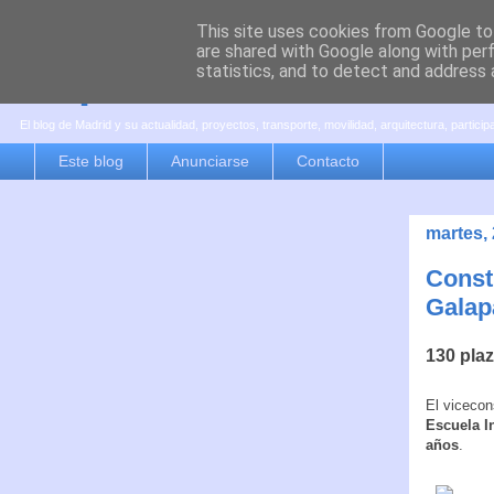
This site uses cookies from Google to 
are shared with Google along with per
es por madrid
statistics, and to detect and address 
El blog de Madrid y su actualidad, proyectos, transporte, movilidad, arquitectura, partici
Este blog
Anunciarse
Contacto
martes,
Const
Galap
130 plaz
El vicecon
Escuela In
años
.