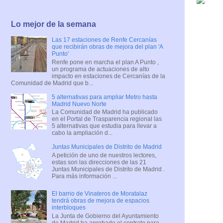
Lo mejor de la semana
Las 17 estaciones de Renfe Cercanías
que recibirán obras de mejora del plan 'A
Punto'
Renfe pone en marcha el plan A Punto ,
un programa de actuaciones de alto
impacto en estaciones de Cercanías de la
Comunidad de Madrid que b...
5 alternativas para ampliar Metro hasta
Madrid Nuevo Norte
La Comunidad de Madrid ha publicado
en el Portal de Trasparencia regional las
5 alternativas que estudia para llevar a
cabo la ampliación d...
Juntas Municipales de Distrito de Madrid
A petición de uno de nuestros lectores,
estas son las direcciones de las 21
Juntas Municipales de Distrito de Madrid .
Para más información ...
El barrio de Vinateros de Moratalaz
tendrá obras de mejora de espacios
interbloques
La Junta de Gobierno del Ayuntamiento
de Madrid ha aprobado el contrato para