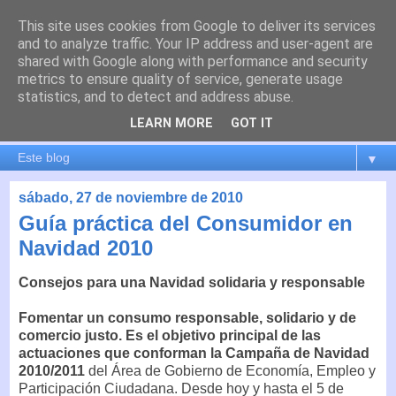
This site uses cookies from Google to deliver its services
es por madrid
and to analyze traffic. Your IP address and user-agent are
shared with Google along with performance and security
metrics to ensure quality of service, generate usage
El blog de Madrid y su actualidad, proyectos, transporte,
statistics, and to detect and address abuse.
movilidad, arquitectura, participación, medio ambiente,
educación, empleo, ...
LEARN MORE
GOT IT
▼
sábado, 27 de noviembre de 2010
Guía práctica del Consumidor en
Navidad 2010
Consejos para una Navidad solidaria y responsable
Fomentar un consumo responsable, solidario y de
comercio justo. Es el objetivo principal de las
actuaciones que conforman la Campaña de Navidad
2010/2011
del Área de Gobierno de Economía, Empleo y
Participación Ciudadana. Desde hoy y hasta el 5 de