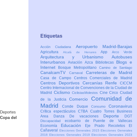
Etiquetas
Aeropuerto Madrid-Barajas
Acción Ciudadana
Agricultura
App
Arco Verde
Alcalá de Henares
Arquitectura y Urbanismo
Autobuses
Interurbanos
Blogs e
Aviación
Azca
Bibliotecas
Internet
Bosque Metropolitano
Camino de Santiago
CanalcamTV
Carreteras de Madrid
Carnaval
Casa de Campo
Centros Comerciales de Madrid
Centros Deportivos
Cercanías Renfe
CICCM
Centro Internacional de Convenciones de la Ciudad de
Ciclismo
Madrid
Cine
Circo
Ciudad
CiclistasMolestos
Comunidad de
Comercio
de la Justicia
Madrid
Coronavirus
Conde Duque
Consumo
Crítica espectáculos
CTBA Cuatro Torres Business
 Deportes
Deporte
Area
Danza
De vacaciones
DGT
 Copa del
ecobarrio de Puente de Vallecas
Discapacidad
Educación
Economía
Eje Prado Recoletos
El
Cañaveral
Elecciones Generales 2015
Elecciones Generales
2016
Elecciones Generales 2019
Elecciones Generales 2023