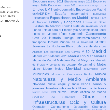
Elecciones mayo 2011
Elecciones mayo 2015
Elecciones
mayo 2019
Elecciones mayo 2021
Elecciones mayo 2023
 Estamos
Empleo
EMT
enbicipormadrid
Entrevistas por Madrid
ario, y en una
España
esMADRIDtv
espormadrid
Eurovegas
as efusivas
Exposiciones en Madrid
Excursiones
Familia
Faro
 con motivo de
Ferias y Congresos
de Moncloa
Festival de Otoño
Fiestas de Madrid
Fondo Estatal de Inversión Local
Fondo Estatal para el Empleo y la Sostenibilidad Local
Gastronomía
Fotos de Madrid
Fútbol
Ganadería
Historia
Gran Vía
Huelga
Intercambiadores de
transporte
Jornada Mundial de la Juventud JMJ2011
Jóvenes
La Noche en Blanco
Libros y literatura
Los
Madrid
M-30
Ahijones
Los Berrocales
Los Cerros
Madrid Río Manzanares
Madrid 2016
Madrid 2020
Mayores
Mapas de Madrid
Matadero Madrid
Mercado
Metro
Mercamadrid
de Frutas y Verduras de Legazpi
Movilidad
Metro Ligero
Motos
Movimiento 15M
Municipios
Música
Museo de Colecciones Reales
Naturaleza y Medio Ambiente
Navidad
Niños
Niños y
Nieve esquí y snow
jóvenes
Nuestros lectores
Nuestras rutas en bici
Nuevo Estadio Atlético de Madrid
Nueva sede BBVA
Obras e
Obelisco de Calatrava
Infraestructuras
Ocio y Cultura
Operación Campamento
Operación Chamartín