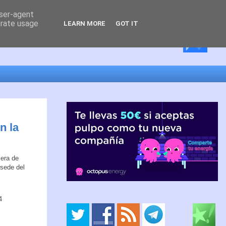
user-agent
erate usage
LEARN MORE
GOT IT
n la
jera de
 sede del