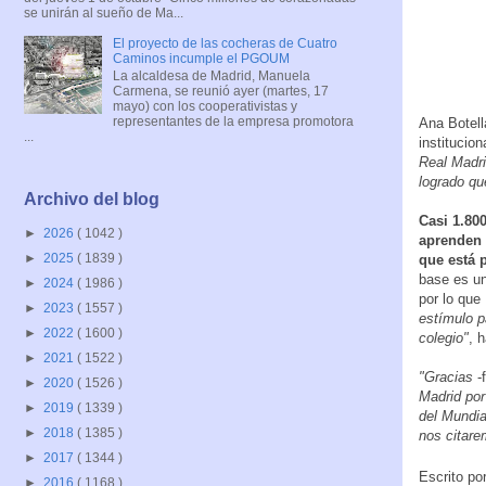
se unirán al sueño de Ma...
El proyecto de las cocheras de Cuatro
Caminos incumple el PGOUM
La alcaldesa de Madrid, Manuela
Carmena, se reunió ayer (martes, 17
mayo) con los cooperativistas y
representantes de la empresa promotora
Ana Botell
...
institucion
Real Madri
logrado qu
Archivo del blog
Casi 1.80
►
2026
( 1042 )
aprenden 
►
2025
( 1839 )
que está 
base es un
►
2024
( 1986 )
por lo que
►
2023
( 1557 )
estímulo p
►
2022
( 1600 )
colegio"
, 
►
2021
( 1522 )
"Gracias
-f
►
2020
( 1526 )
Madrid por
►
2019
( 1339 )
del Mundia
►
2018
( 1385 )
nos citare
►
2017
( 1344 )
Escrito po
►
2016
( 1168 )