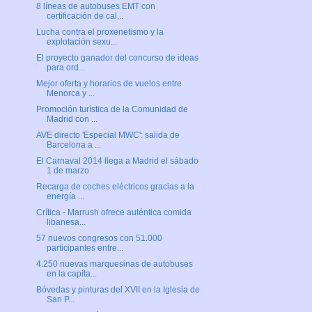
8 líneas de autobuses EMT con
certificación de cal...
Lucha contra el proxenetismo y la
explotación sexu...
El proyecto ganador del concurso de ideas
para ord...
Mejor oferta y horarios de vuelos entre
Menorca y ...
Promoción turística de la Comunidad de
Madrid con ...
AVE directo 'Especial MWC': salida de
Barcelona a ...
El Carnaval 2014 llega a Madrid el sábado
1 de marzo
Recarga de coches eléctricos gracias a la
energía ...
Crítica - Marrush ofrece auténtica comida
libanesa...
57 nuevos congresos con 51.000
participantes entre...
4.250 nuevas marquesinas de autobuses
en la capita...
Bóvedas y pinturas del XVII en la Iglesia de
San P...