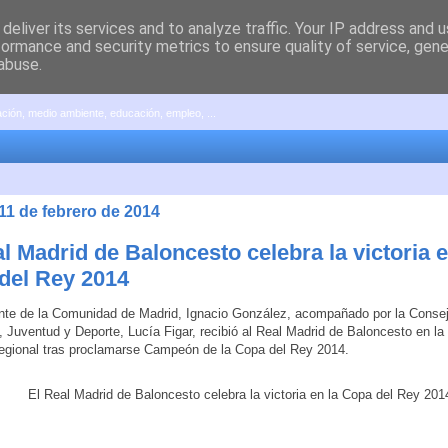
deliver its services and to analyze traffic. Your IP address and 
formance and security metrics to ensure quality of service, gen
abuse.
pación, medio ambiente, educación, empleo, ...
11 de febrero de 2014
l Madrid de Baloncesto celebra la victoria e
del Rey 2014
nte de la Comunidad de Madrid, Ignacio González, acompañado por la Conse
 Juventud y Deporte, Lucía Figar, recibió al Real Madrid de Baloncesto en la
egional tras proclamarse Campeón de la Copa del Rey 2014.