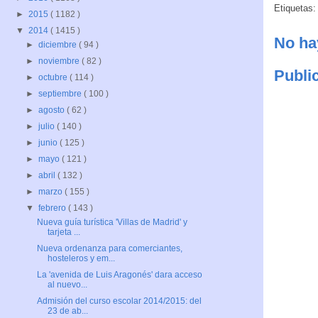
Etiquetas
►
2015
( 1182 )
▼
2014
( 1415 )
No ha
►
diciembre
( 94 )
►
noviembre
( 82 )
Publi
►
octubre
( 114 )
►
septiembre
( 100 )
►
agosto
( 62 )
►
julio
( 140 )
►
junio
( 125 )
►
mayo
( 121 )
►
abril
( 132 )
►
marzo
( 155 )
▼
febrero
( 143 )
Nueva guía turística 'Villas de Madrid' y
tarjeta ...
Nueva ordenanza para comerciantes,
hosteleros y em...
La 'avenida de Luis Aragonés' dara acceso
al nuevo...
Admisión del curso escolar 2014/2015: del
23 de ab...