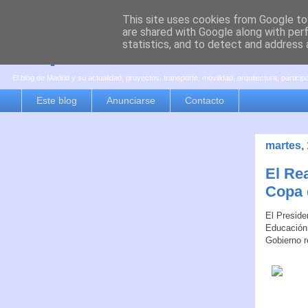
This site uses cookies from Google to 
are shared with Google along with per
es por madrid
statistics, and to detect and address 
El blog de Madrid y su actualidad, proyectos, transporte, movilidad, arquitectura, partici
Este blog
Anunciarse
Contacto
martes, 
El Rea
Copa 
El Preside
Educación,
Gobierno r