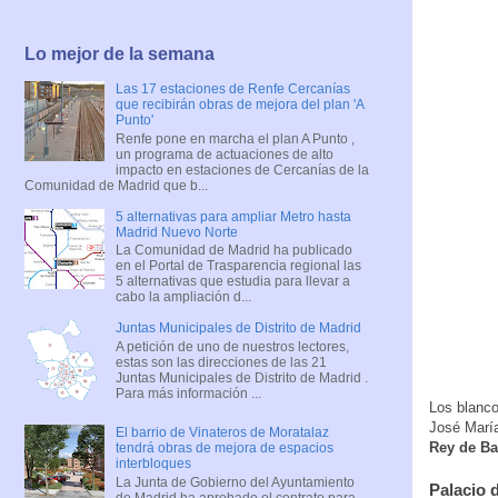
Lo mejor de la semana
Las 17 estaciones de Renfe Cercanías
que recibirán obras de mejora del plan 'A
Punto'
Renfe pone en marcha el plan A Punto ,
un programa de actuaciones de alto
impacto en estaciones de Cercanías de la
Comunidad de Madrid que b...
5 alternativas para ampliar Metro hasta
Madrid Nuevo Norte
La Comunidad de Madrid ha publicado
en el Portal de Trasparencia regional las
5 alternativas que estudia para llevar a
cabo la ampliación d...
Juntas Municipales de Distrito de Madrid
A petición de uno de nuestros lectores,
estas son las direcciones de las 21
Juntas Municipales de Distrito de Madrid .
Para más información ...
Los blanco
José Marí
El barrio de Vinateros de Moratalaz
Rey de Ba
tendrá obras de mejora de espacios
interbloques
La Junta de Gobierno del Ayuntamiento
Palacio 
de Madrid ha aprobado el contrato para