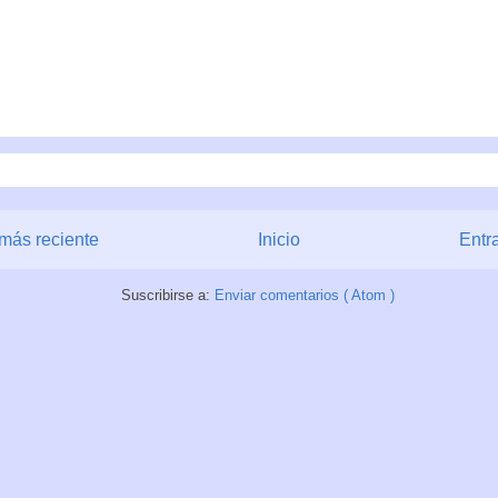
más reciente
Inicio
Entr
Suscribirse a:
Enviar comentarios ( Atom )