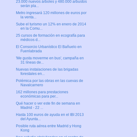
23.000 nuevos árboles y 480.000 arbustos
serán pla...
Metro ingresará 120 millones de euros por
la venta...
Sube el turismo un 12% en enero de 2014
en la Comu...
25 cursos de formación en ecografía para
médicos d...
El Consorcio Urbanístico El Bañuelo en
Fuenlabrada
'Me gusta moverme en bus', campaña en
31 líneas de...
Nuevas instalaciones de las brigadas
forestales en...
Polémica por las obras en las cuevas de
Navalcarnero
162 millones para prestaciones
económicas para per...
Qué hacer o ver este fin de semana en
Madrid - 22 ...
Hasta 100 euros de ayuda en el IBI 2013
del Ayunta...
Posible ruta aérea entre Madrid y Hong
Kong