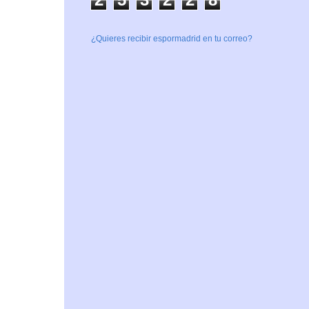
¿Quieres recibir espormadrid en tu correo?