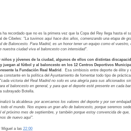
a ha recordado que no es la primera vez que la Copa del Rey llega hasta el s
al de Cibeles:
"La tuvimos aquí hace dos años, comenzando una etapa de gran
d de Baloncesto. Para Madrid, es un honor tener un equipo como el vuestro,
e nuestra ciudad viva el baloncesto con intensidad"
.
0 niños y jóvenes de la ciudad, algunos de ellos con distintas discapaci
y juegan al fútbol y al baloncesto en los 12 Centros Deportivos Municipa
presente la Fundación Real Madrid
. Esa simbiosis entre deporte de élite y 
a constante en la política del Ayuntamiento de fomentar todo tipo de práctica
"cada victoria del Real Madrid no solo es una alegría para sus aficionados si
ara el baloncesto en general, y para que el deporte esté presente en cada bar
ha subrayado Botella.
inalizó la alcaldesa-
por acercarnos los valores del deporte y por ser embaja
 todo el mundo. Nos espera un gran año de baloncesto, porque seremos sede 
l el próximo mes de septiembre, y también porque estoy convencida de que,
mos de nuevo aquí".
r
Miguel
a las
22:00