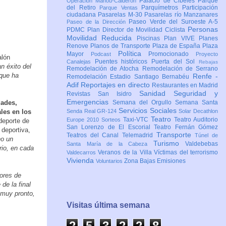
Palacio de Cibeles
Parque
Operación Mahou-Calderón
del Retiro
Parquímetros
Participación
Parque Ventas
ciudadana
Pasarelas M-30
Pasarelas río Manzanares
Paseo Verde del Suroeste A-5
Paseo de la Dirección
Personas
PDMC Plan Director de Movilidad Ciclista
Movilidad Reducida
Piscinas
Plan VIVE
Planes
Renove
Planos de Transporte
Plaza de España
Plaza
Política
Mayor
Promocionado
Podcast
Proyecto
alón
Puentes históricos
Puerta del Sol
Canalejas
Rebajas
 éxito del
Remodelación de Atocha
Remodelación de Serrano
 que ha
Renfe -
Remodelación Estadio Santiago Bernabéu
Adif
Reportajes en directo
Restaurantes en Madrid
Sanidad
Seguridad y
Revistas
San Isidro
Emergencias
dades,
Semana del Orgullo
Semana Santa
Servicios Sociales
les en los
Senda Real GR-124
Solar Decathlon
Teatro
Taxi-VTC
Teatro Auditorio
Europe 2010
Sorteos
deporte de
San Lorenzo de El Escorial
Teatro Fernán Gómez
 deportiva,
Transporte
Teatros del Canal
Telemadrid
Túnel de
no un
Turismo
Valdebebas
Santa María de la Cabeza
rio, en cada
Veranos de la Villa
Víctimas del terrorismo
Valdecarros
Vivienda
Zona Bajas Emisiones
Voluntarios
dores de
de la final
 muy pronto,
Visitas última semana
2
5
3
2
2
9