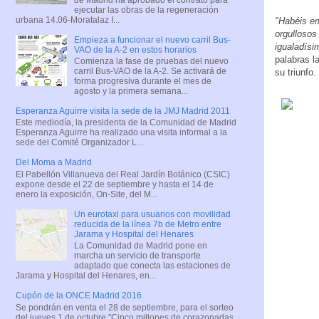
ejecutar las obras de la regeneración
urbana 14.06-Moratalaz I...
"Habéis em
orgullosos
Empieza a funcionar el nuevo carril Bus-
igualadísi
VAO de la A-2 en estos horarios
palabras l
Comienza la fase de pruebas del nuevo
carril Bus-VAO de la A-2. Se activará de
su triunfo.
forma progresiva durante el mes de
agosto y la primera semana...
Esperanza Aguirre visita la sede de la JMJ Madrid 2011
Este mediodía, la presidenta de la Comunidad de Madrid
Esperanza Aguirre ha realizado una visita informal a la
sede del Comité Organizador L...
Del Moma a Madrid
El Pabellón Villanueva del Real Jardín Botánico (CSIC)
expone desde el 22 de septiembre y hasta el 14 de
enero la exposición, On-Site, del M...
Un eurotaxi para usuarios con movilidad
reducida de la línea 7b de Metro entre
Jarama y Hospital del Henares
La Comunidad de Madrid pone en
marcha un servicio de transporte
adaptado que conecta las estaciones de
Jarama y Hospital del Henares, en...
Cupón de la ONCE Madrid 2016
Se pondrán en venta el 28 de septiembre, para el sorteo
del jueves 1 de octubre "Cinco millones de corazonadas