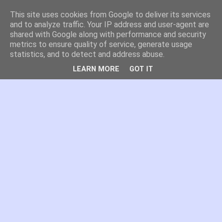
This site uses cookies from Google to deliver its services
es por madrid
and to analyze traffic. Your IP address and user-agent are
shared with Google along with performance and security
metrics to ensure quality of service, generate usage
El blog de Madrid y su actualidad, proyectos, transporte,
statistics, and to detect and address abuse.
movilidad, arquitectura, participación, medio ambiente,
educación, empleo, ...
LEARN MORE
GOT IT