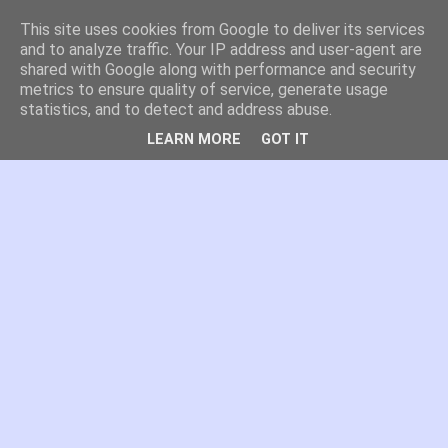
This site uses cookies from Google to deliver its services
es por madrid
and to analyze traffic. Your IP address and user-agent are
shared with Google along with performance and security
metrics to ensure quality of service, generate usage
El blog de Madrid y su actualidad, proyectos, transporte,
statistics, and to detect and address abuse.
movilidad, arquitectura, participación, medio ambiente,
educación, empleo, ...
LEARN MORE
GOT IT