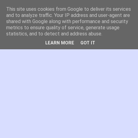
This site uses cookies from Google to deliver its services
es por madrid
and to analyze traffic. Your IP address and user-agent are
shared with Google along with performance and security
metrics to ensure quality of service, generate usage
El blog de Madrid y su actualidad, proyectos, transporte,
statistics, and to detect and address abuse.
movilidad, arquitectura, participación, medio ambiente,
educación, empleo, ...
LEARN MORE
GOT IT