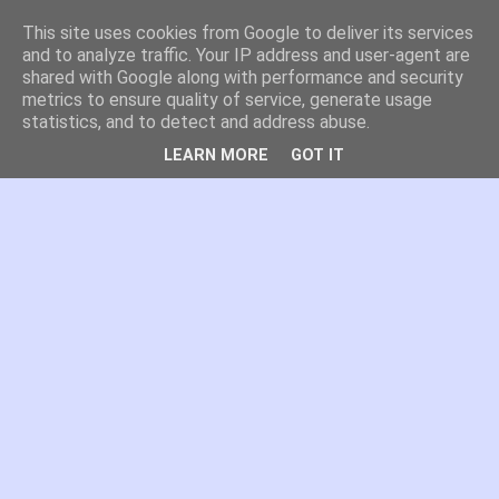
This site uses cookies from Google to deliver its services
es por madrid
and to analyze traffic. Your IP address and user-agent are
shared with Google along with performance and security
metrics to ensure quality of service, generate usage
El blog de Madrid y su actualidad, proyectos, transporte,
statistics, and to detect and address abuse.
movilidad, arquitectura, participación, medio ambiente,
educación, empleo, ...
LEARN MORE
GOT IT