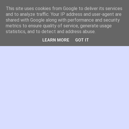
This site uses cookies from Google to deliver its services
es por madrid
and to analyze traffic. Your IP address and user-agent are
shared with Google along with performance and security
metrics to ensure quality of service, generate usage
El blog de Madrid y su actualidad, proyectos, transporte,
statistics, and to detect and address abuse.
movilidad, arquitectura, participación, medio ambiente,
educación, empleo, ...
LEARN MORE
GOT IT