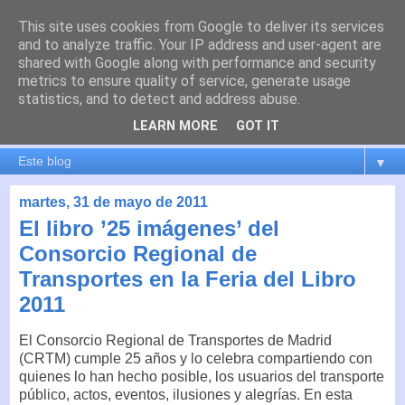
This site uses cookies from Google to deliver its services
es por madrid
and to analyze traffic. Your IP address and user-agent are
shared with Google along with performance and security
metrics to ensure quality of service, generate usage
El blog de Madrid y su actualidad, proyectos, transporte,
statistics, and to detect and address abuse.
movilidad, arquitectura, participación, medio ambiente,
educación, empleo, ...
LEARN MORE
GOT IT
▼
martes, 31 de mayo de 2011
El libro ’25 imágenes’ del
Consorcio Regional de
Transportes en la Feria del Libro
2011
El Consorcio Regional de Transportes de Madrid
(CRTM) cumple 25 años y lo celebra compartiendo con
quienes lo han hecho posible, los usuarios del transporte
público, actos, eventos, ilusiones y alegrías. En esta