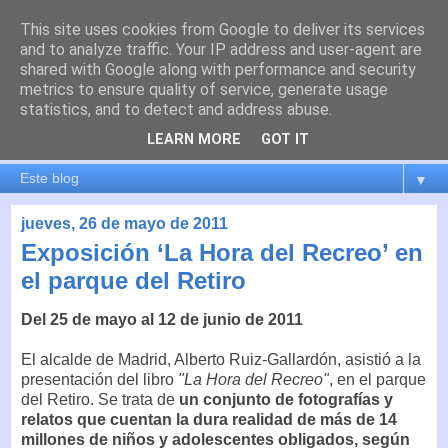
This site uses cookies from Google to deliver its services
es por madrid
and to analyze traffic. Your IP address and user-agent are
shared with Google along with performance and security
metrics to ensure quality of service, generate usage
El blog de Madrid y su actualidad, proyectos, transporte,
statistics, and to detect and address abuse.
movilidad, arquitectura, participación, medio ambiente,
educación, empleo, ...
LEARN MORE
GOT IT
▼
jueves, 26 de mayo de 2011
Exposición ‘La Hora del Recreo’ en
el parque del Retiro
Del 25 de mayo al 12 de junio de 2011
El alcalde de Madrid, Alberto Ruiz-Gallardón, asistió a la
presentación del libro
"La Hora del Recreo"
, en el parque
del Retiro. Se trata de
un conjunto de fotografías y
relatos que cuentan la dura realidad de más de 14
millones de niños y adolescentes obligados, según