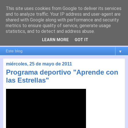
This site uses cookies from Google to deliver its services
es por madrid
and to analyze traffic. Your IP address and user-agent are
shared with Google along with performance and security
metrics to ensure quality of service, generate usage
El blog de Madrid y su actualidad, proyectos, transporte,
statistics, and to detect and address abuse.
movilidad, arquitectura, participación, medio ambiente,
educación, empleo, ...
LEARN MORE
GOT IT
▼
miércoles, 25 de mayo de 2011
Programa deportivo "Aprende con
las Estrellas"