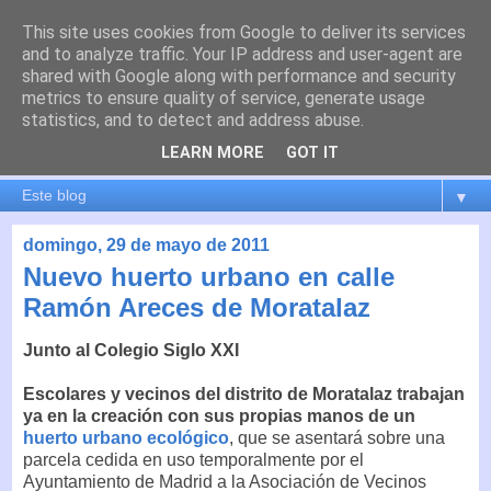
This site uses cookies from Google to deliver its services
es por madrid
and to analyze traffic. Your IP address and user-agent are
shared with Google along with performance and security
metrics to ensure quality of service, generate usage
El blog de Madrid y su actualidad, proyectos, transporte,
statistics, and to detect and address abuse.
movilidad, arquitectura, participación, medio ambiente,
educación, empleo, ...
LEARN MORE
GOT IT
▼
domingo, 29 de mayo de 2011
Nuevo huerto urbano en calle
Ramón Areces de Moratalaz
Junto al Colegio Siglo XXI
Escolares y vecinos del distrito de Moratalaz trabajan
ya en la creación con sus propias manos de un
huerto urbano ecológico
, que se asentará sobre una
parcela cedida en uso temporalmente por el
Ayuntamiento de Madrid a la Asociación de Vecinos