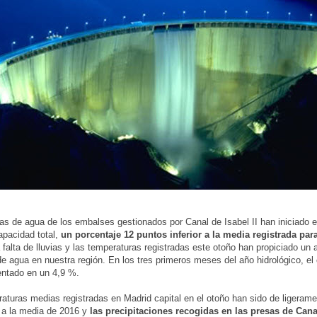
as de agua de los embalses gestionados por Canal de Isabel II han iniciado e
pacidad total,
un porcentaje 12 puntos inferior a la media registrada par
a falta de lluvias y las temperaturas registradas este otoño han propiciado un
 agua en nuestra región. En los tres primeros meses del año hidrológico, e
entado en un 4,9 %.
aturas medias registradas en Madrid capital en el otoño han sido de ligeram
 a la media de 2016 y
las precipitaciones recogidas en las presas de Canal