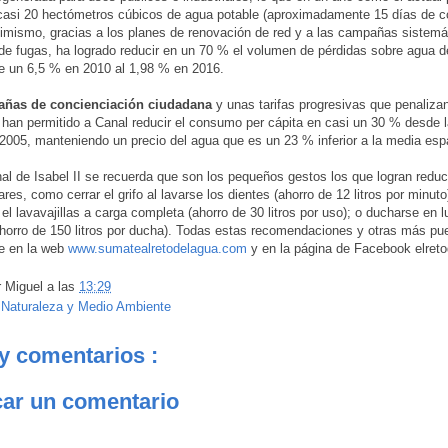
casi 20 hectómetros cúbicos de agua potable (aproximadamente 15 días de 
simismo, gracias a los planes de renovación de red y a las campañas sistemá
de fugas, ha logrado reducir en un 70 % el volumen de pérdidas sobre agua d
e un 6,5 % en 2010 al 1,98 % en 2016.
ñas de concienciación ciudadana
y unas tarifas progresivas que penalizan
an permitido a Canal reducir el consumo per cápita en casi un 30 % desde l
2005, manteniendo un precio del agua que es un 23 % inferior a la media esp
l de Isabel II se recuerda que son los pequeños gestos los que logran reduc
res, como cerrar el grifo al lavarse los dientes (ahorro de 12 litros por minuto
 el lavavajillas a carga completa (ahorro de 30 litros por uso); o ducharse en l
horro de 150 litros por ducha). Todas estas recomendaciones y otras más pu
e en la web
www.sumatealretodelagua.com
y en la página de Facebook elret
r
Miguel
a las
13:29
:
Naturaleza y Medio Ambiente
y comentarios :
car un comentario