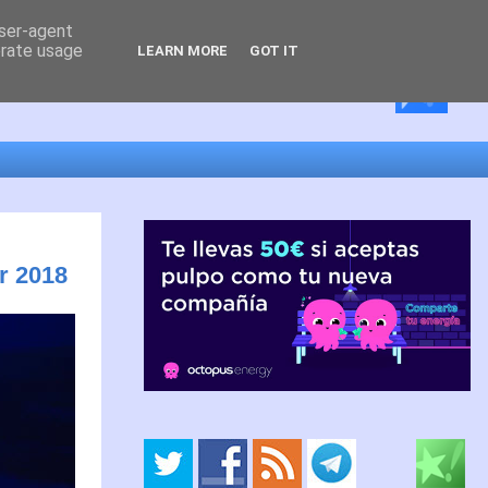
user-agent
erate usage
LEARN MORE
GOT IT
r 2018