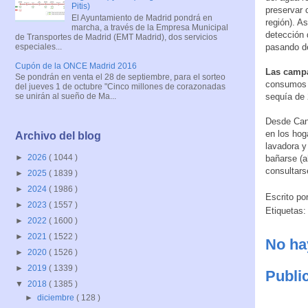
Pitis)
preservar 
El Ayuntamiento de Madrid pondrá en
región). A
marcha, a través de la Empresa Municipal
detección 
de Transportes de Madrid (EMT Madrid), dos servicios
especiales...
pasando d
Cupón de la ONCE Madrid 2016
Las campa
Se pondrán en venta el 28 de septiembre, para el sorteo
consumos h
del jueves 1 de octubre "Cinco millones de corazonadas
sequía de 
se unirán al sueño de Ma...
Desde Cana
en los hoga
Archivo del blog
lavadora y
►
2026
( 1044 )
bañarse (a
consultars
►
2025
( 1839 )
►
2024
( 1986 )
Escrito po
►
2023
( 1557 )
Etiquetas
►
2022
( 1600 )
►
2021
( 1522 )
No ha
►
2020
( 1526 )
►
2019
( 1339 )
Publi
▼
2018
( 1385 )
►
diciembre
( 128 )