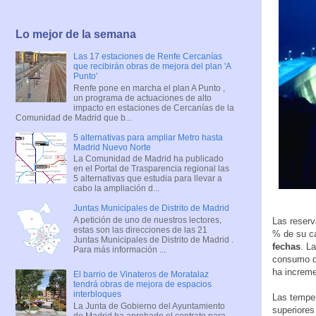
Lo mejor de la semana
Las 17 estaciones de Renfe Cercanías
que recibirán obras de mejora del plan 'A
Punto'
Renfe pone en marcha el plan A Punto ,
un programa de actuaciones de alto
impacto en estaciones de Cercanías de la
Comunidad de Madrid que b...
5 alternativas para ampliar Metro hasta
Madrid Nuevo Norte
La Comunidad de Madrid ha publicado
en el Portal de Trasparencia regional las
5 alternativas que estudia para llevar a
cabo la ampliación d...
Juntas Municipales de Distrito de Madrid
A petición de uno de nuestros lectores,
Las reserv
estas son las direcciones de las 21
% de su ca
Juntas Municipales de Distrito de Madrid .
fechas
. L
Para más información ...
consumo de
ha increm
El barrio de Vinateros de Moratalaz
tendrá obras de mejora de espacios
interbloques
Las temper
La Junta de Gobierno del Ayuntamiento
superiores
de Madrid ha aprobado el contrato para