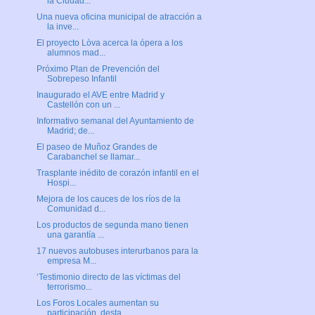
la Ciudad...
Una nueva oficina municipal de atracción a
la inve...
El proyecto Lòva acerca la ópera a los
alumnos mad...
Próximo Plan de Prevención del
Sobrepeso Infantil
Inaugurado el AVE entre Madrid y
Castellón con un ...
Informativo semanal del Ayuntamiento de
Madrid; de...
El paseo de Muñoz Grandes de
Carabanchel se llamar...
Trasplante inédito de corazón infantil en el
Hospi...
Mejora de los cauces de los ríos de la
Comunidad d...
Los productos de segunda mano tienen
una garantía ...
17 nuevos autobuses interurbanos para la
empresa M...
‘Testimonio directo de las víctimas del
terrorismo...
Los Foros Locales aumentan su
participación, desta...