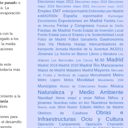
Elecciones mayo 2011
Elecciones mayo 2015
Elecciones
año pasad
o o
mayo 2019
Elecciones mayo 2021
Elecciones mayo 2023
ca. La
Empleo
EMT
enbicipormadrid
Entrevistas por Madrid
 evaporación
España
esMADRIDtv
espormadrid
Eurovegas
Exposiciones en Madrid
Excursiones
Familia
Faro
Ferias y Congresos
de Moncloa
Festival de Otoño
Fiestas de Madrid
Fondo Estatal de Inversión Local
a con la
Fondo Estatal para el Empleo y la Sostenibilidad Local
legado a los
Gastronomía
Fotos de Madrid
Fútbol
Ganadería
 la media
Historia
Gran Vía
Huelga
Intercambiadores de
taciones
transporte
Jornada Mundial de la Juventud JMJ2011
Jóvenes
La Noche en Blanco
Libros y literatura
Los
Madrid
M-30
Ahijones
Los Berrocales
Los Cerros
te este
Madrid Río Manzanares
Madrid 2016
Madrid 2020
o todavía más
Mayores
Mapas de Madrid
Matadero Madrid
Mercado
Metro
Mercamadrid
de Frutas y Verduras de Legazpi
Movilidad
Metro Ligero
Motos
Movimiento 15M
Municipios
Música
Museo de Colecciones Reales
Naturaleza y Medio Ambiente
cimiento a la
Navidad
Niños
Niños y
Nieve esquí y snow
danía
jóvenes
Nuestros lectores
Nuestras rutas en bici
alses.
Nuevo Estadio Atlético de Madrid
Nueva sede BBVA
Obras e
Obelisco de Calatrava
ciones para
Infraestructuras
Ocio y Cultura
el desarrollo
Operación Campamento
Operación Chamartín
permite