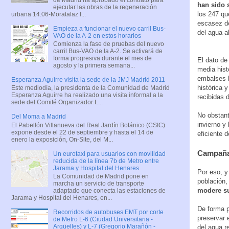
han sido 
ejecutar las obras de la regeneración
los 247 qu
urbana 14.06-Moratalaz I...
escasez de
Empieza a funcionar el nuevo carril Bus-
del agua a
VAO de la A-2 en estos horarios
Comienza la fase de pruebas del nuevo
carril Bus-VAO de la A-2. Se activará de
forma progresiva durante el mes de
El dato de
agosto y la primera semana...
media hist
embalses h
Esperanza Aguirre visita la sede de la JMJ Madrid 2011
histórica 
Este mediodía, la presidenta de la Comunidad de Madrid
Esperanza Aguirre ha realizado una visita informal a la
recibidas d
sede del Comité Organizador L...
No obstant
Del Moma a Madrid
invierno y
El Pabellón Villanueva del Real Jardín Botánico (CSIC)
expone desde el 22 de septiembre y hasta el 14 de
eficiente d
enero la exposición, On-Site, del M...
Campaña
Un eurotaxi para usuarios con movilidad
reducida de la línea 7b de Metro entre
Jarama y Hospital del Henares
Por eso, y
La Comunidad de Madrid pone en
población,
marcha un servicio de transporte
modere s
adaptado que conecta las estaciones de
Jarama y Hospital del Henares, en...
De forma p
Recorridos de autobuses EMT por corte
preservar 
de Metro L-6 (Ciudad Universitaria -
Argüelles) y L-7 (Gregorio Marañón -
del agua r