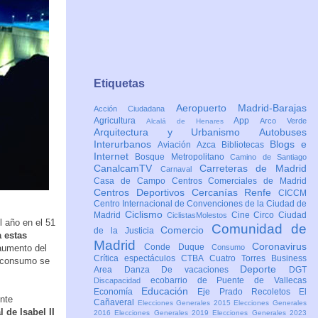
Etiquetas
Aeropuerto Madrid-Barajas
Acción Ciudadana
Agricultura
App
Arco Verde
Alcalá de Henares
Arquitectura y Urbanismo
Autobuses
Interurbanos
Blogs e
Aviación
Azca
Bibliotecas
Internet
Bosque Metropolitano
Camino de Santiago
CanalcamTV
Carreteras de Madrid
Carnaval
Casa de Campo
Centros Comerciales de Madrid
Centros Deportivos
Cercanías Renfe
CICCM
Centro Internacional de Convenciones de la Ciudad de
Ciclismo
Madrid
Cine
Circo
Ciudad
CiclistasMolestos
l año en el 51
Comunidad de
Comercio
de la Justicia
a estas
Madrid
Coronavirus
Conde Duque
 aumento del
Consumo
Crítica espectáculos
CTBA Cuatro Torres Business
l consumo se
Deporte
Area
Danza
De vacaciones
DGT
ecobarrio de Puente de Vallecas
Discapacidad
Educación
Economía
Eje Prado Recoletos
El
ente
Cañaveral
Elecciones Generales 2015
Elecciones Generales
 de Isabel II
2016
Elecciones Generales 2019
Elecciones Generales 2023