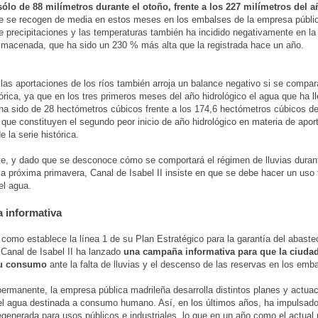
sólo de 88 milímetros durante el otoño, frente a los 227 milímetros del 
e se recogen de media en estos meses en los embalses de la empresa públi
 precipitaciones y las temperaturas también ha incidido negativamente en la
lmacenada, que ha sido un 230 % más alta que la registrada hace un año.
 las aportaciones de los ríos también arroja un balance negativo si se compar
órica, ya que en los tres primeros meses del año hidrológico el agua que ha l
a sido de 28 hectómetros cúbicos frente a los 174,6 hectómetros cúbicos de
y que constituyen el segundo peor inicio de año hidrológico en materia de apor
e la serie histórica.
e, y dado que se desconoce cómo se comportará el régimen de lluvias duran
 la próxima primavera, Canal de Isabel II insiste en que se debe hacer un us
el agua.
 informativa
 como establece la línea 1 de su Plan Estratégico para la garantía del abaste
 Canal de Isabel II ha lanzado
una campaña informativa para que la ciuda
u consumo
ante la falta de lluvias y el descenso de las reservas en los emb
ermanente, la empresa pública madrileña desarrolla distintos planes y actua
el agua destinada a consumo humano. Así, en los últimos años, ha impulsado 
egenerada para usos públicos e industriales, lo que en un año como el actual 