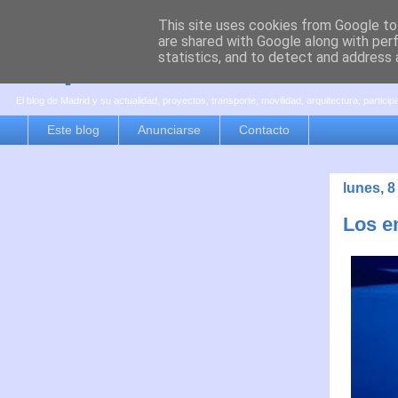
This site uses cookies from Google to 
are shared with Google along with per
es por madrid
statistics, and to detect and address 
El blog de Madrid y su actualidad, proyectos, transporte, movilidad, arquitectura, partici
Este blog
Anunciarse
Contacto
lunes, 8
Los e