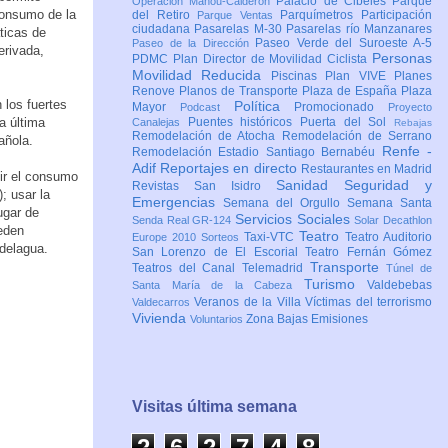
Palacio de Cibeles
Parque
Operación Mahou-Calderón
consumo de la
del Retiro
Parquímetros
Participación
Parque Ventas
ciudadana
Pasarelas M-30
Pasarelas río Manzanares
ticas de
Paseo Verde del Suroeste A-5
Paseo de la Dirección
erivada,
Personas
PDMC Plan Director de Movilidad Ciclista
Movilidad Reducida
Piscinas
Plan VIVE
Planes
Renove
Planos de Transporte
Plaza de España
Plaza
 los fuertes
Política
Mayor
Promocionado
Podcast
Proyecto
a última
Puentes históricos
Puerta del Sol
Canalejas
Rebajas
Remodelación de Atocha
Remodelación de Serrano
añola.
Renfe -
Remodelación Estadio Santiago Bernabéu
Adif
Reportajes en directo
Restaurantes en Madrid
ir el consumo
Sanidad
Seguridad y
Revistas
San Isidro
); usar la
Emergencias
Semana del Orgullo
Semana Santa
ugar de
Servicios Sociales
Senda Real GR-124
Solar Decathlon
eden
Teatro
Taxi-VTC
Teatro Auditorio
Europe 2010
Sorteos
odelagua.
San Lorenzo de El Escorial
Teatro Fernán Gómez
Transporte
Teatros del Canal
Telemadrid
Túnel de
Turismo
Valdebebas
Santa María de la Cabeza
Veranos de la Villa
Víctimas del terrorismo
Valdecarros
Vivienda
Zona Bajas Emisiones
Voluntarios
Visitas última semana
2
6
2
7
4
9