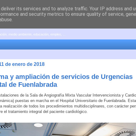
deliver its services and to analyze traffic. Your IP address and 
formance and security metrics to ensure quality of service, gen
abuse.
pación, medio ambiente, educación, empleo, ...
11 de enero de 2018
ma y ampliación de servicios de Urgencias
tal de Fuenlabrada
talaciones de la Sala de Angiografía Mixta Vascular Intervencionista y Cardi
ámica) puestas en marcha en el Hospital Universitario de Fuenlabrada. Est
 la realización de todos los procedimientos multidisciplinares, con carácter pe
e el tratamiento integral del paciente cardiológico.