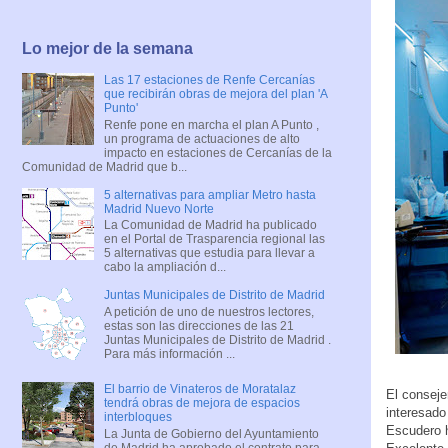
Lo mejor de la semana
Las 17 estaciones de Renfe Cercanías
que recibirán obras de mejora del plan 'A
Punto'
Renfe pone en marcha el plan A Punto ,
un programa de actuaciones de alto
impacto en estaciones de Cercanías de la
Comunidad de Madrid que b...
5 alternativas para ampliar Metro hasta
Madrid Nuevo Norte
La Comunidad de Madrid ha publicado
en el Portal de Trasparencia regional las
5 alternativas que estudia para llevar a
cabo la ampliación d...
Juntas Municipales de Distrito de Madrid
A petición de uno de nuestros lectores,
estas son las direcciones de las 21
Juntas Municipales de Distrito de Madrid .
Para más información ...
El barrio de Vinateros de Moratalaz
El conseje
tendrá obras de mejora de espacios
interesado
interbloques
Escudero h
La Junta de Gobierno del Ayuntamiento
de Madrid ha aprobado el contrato para