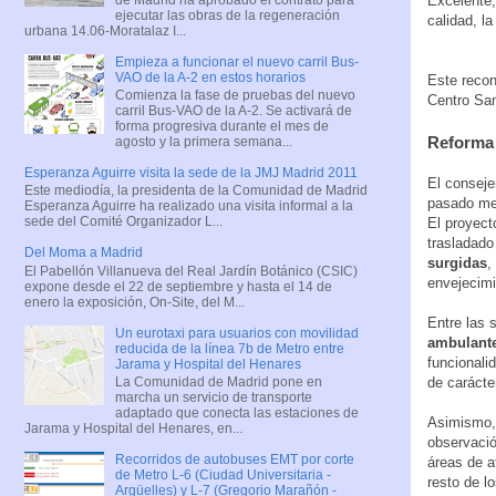
Excelente,
ejecutar las obras de la regeneración
calidad, l
urbana 14.06-Moratalaz I...
Empieza a funcionar el nuevo carril Bus-
VAO de la A-2 en estos horarios
Este recon
Comienza la fase de pruebas del nuevo
Centro San
carril Bus-VAO de la A-2. Se activará de
forma progresiva durante el mes de
Reforma 
agosto y la primera semana...
Esperanza Aguirre visita la sede de la JMJ Madrid 2011
El conseje
Este mediodía, la presidenta de la Comunidad de Madrid
pasado mes
Esperanza Aguirre ha realizado una visita informal a la
sede del Comité Organizador L...
El proyect
trasladado
Del Moma a Madrid
surgidas
,
El Pabellón Villanueva del Real Jardín Botánico (CSIC)
envejecimi
expone desde el 22 de septiembre y hasta el 14 de
enero la exposición, On-Site, del M...
Entre las 
Un eurotaxi para usuarios con movilidad
ambulante
reducida de la línea 7b de Metro entre
funcionali
Jarama y Hospital del Henares
de carácte
La Comunidad de Madrid pone en
marcha un servicio de transporte
adaptado que conecta las estaciones de
Asimismo, 
Jarama y Hospital del Henares, en...
observació
Recorridos de autobuses EMT por corte
áreas de a
de Metro L-6 (Ciudad Universitaria -
resto de l
Argüelles) y L-7 (Gregorio Marañón -