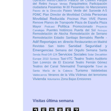
Palacio de Cibeles
Parque
Operación Mahou-Calderón
del Retiro
Parquímetros
Participación
Parque Ventas
ciudadana
Pasarelas M-30
Pasarelas río Manzanares
Paseo Verde del Suroeste A-5
Paseo de la Dirección
Personas
PDMC Plan Director de Movilidad Ciclista
Movilidad Reducida
Piscinas
Plan VIVE
Planes
Renove
Planos de Transporte
Plaza de España
Plaza
Política
Mayor
Promocionado
Podcast
Proyecto
Puentes históricos
Puerta del Sol
Canalejas
Rebajas
Remodelación de Atocha
Remodelación de Serrano
Renfe -
Remodelación Estadio Santiago Bernabéu
Adif
Reportajes en directo
Restaurantes en Madrid
Sanidad
Seguridad y
Revistas
San Isidro
Emergencias
Semana del Orgullo
Semana Santa
Servicios Sociales
Senda Real GR-124
Solar Decathlon
Teatro
Taxi-VTC
Teatro Auditorio
Europe 2010
Sorteos
San Lorenzo de El Escorial
Teatro Fernán Gómez
Transporte
Teatros del Canal
Telemadrid
Túnel de
Turismo
Valdebebas
Santa María de la Cabeza
Veranos de la Villa
Víctimas del terrorismo
Valdecarros
Vivienda
Zona Bajas Emisiones
Voluntarios
Visitas última semana
2
5
9
8
5
8