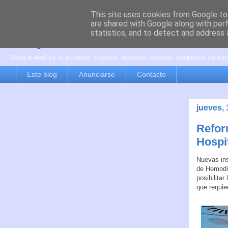
This site uses cookies from Google to 
are shared with Google along with per
es por madrid
statistics, and to detect and address 
El blog de Madrid y su actualidad, proyectos, transporte, movilidad, arquitectura, partici
Este blog
Anunciarse
Contacto
jueves, 
Refor
Hospi
Nuevas ins
de Hemodin
posibilitar
que requier