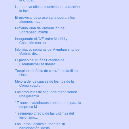
la Ciudad...
Una nueva oficina municipal de atracción a
la inve...
El proyecto Lòva acerca la ópera a los
alumnos mad...
Próximo Plan de Prevención del
Sobrepeso Infantil
Inaugurado el AVE entre Madrid y
Castellón con un ...
Informativo semanal del Ayuntamiento de
Madrid; de...
El paseo de Muñoz Grandes de
Carabanchel se llamar...
Trasplante inédito de corazón infantil en el
Hospi...
Mejora de los cauces de los ríos de la
Comunidad d...
Los productos de segunda mano tienen
una garantía ...
17 nuevos autobuses interurbanos para la
empresa M...
‘Testimonio directo de las víctimas del
terrorismo...
Los Foros Locales aumentan su
participación, desta...