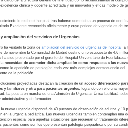
 a cargo de la directora general de la entidad como reconocimiento al compro
a excelencia clínica y docente acreditada y un innovador y eficaz modelo de g
ocimiento lo recibe el hospital tras haberse sometido a un proceso de certif
itario Excelente reconocido oficialmente y cuyo periodo de vigencia es de tr
y ampliación del servicios de Urgencias
ro ha visitado la zona de
ampliación del servicio de urgencias del hospital
, a 
 de noviembre la Comunidad de Madrid destino un presupuesto de 4,6 millo
o ha sido presentado por el gerente del Hospital Universitario de Fuenlabrada
 la
necesidad de acometer dicha ampliación como respuesta a las nuev
 como la aparición de patologías cada vez más complejas consecuencia del
ento de la población.
soluciones proyectadas destacan la creación de un
acceso diferenciado para
s y familiares y otra para pacientes urgentes,
logrando con ello una mayor
dad. La puesta en marcha de una Admisión de Urgencias Única facilitará todos
r administrativo y de formación.
la nueva urgencia dispondrá de 40 puestos de observación de adultos y 10 
n en la urgencia pediátrica. Las nuevas urgencias también contemplan una d
tención especial para aquellas situaciones que requieran un tratamiento difere
os pacientes como son los que presentan patología psiquiátrica o por su condi