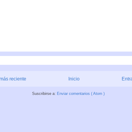
más reciente
Inicio
Entr
Suscribirse a:
Enviar comentarios ( Atom )