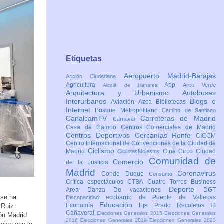
Etiquetas
Aeropuerto Madrid-Barajas
Acción Ciudadana
Agricultura
App
Arco Verde
Alcalá de Henares
Arquitectura y Urbanismo
Autobuses
Interurbanos
Blogs e
Aviación
Azca
Bibliotecas
Internet
Bosque Metropolitano
Camino de Santiago
CanalcamTV
Carreteras de Madrid
Carnaval
Casa de Campo
Centros Comerciales de Madrid
Centros Deportivos
Cercanías Renfe
CICCM
Centro Internacional de Convenciones de la Ciudad de
Ciclismo
Madrid
Cine
Circo
Ciudad
CiclistasMolestos
Comunidad de
Comercio
de la Justicia
Madrid
Coronavirus
Conde Duque
Consumo
Crítica espectáculos
CTBA Cuatro Torres Business
Deporte
Area
Danza
De vacaciones
DGT
 se ha
ecobarrio de Puente de Vallecas
Discapacidad
Educación
Economía
Eje Prado Recoletos
El
 Ruiz
Cañaveral
Elecciones Generales 2015
Elecciones Generales
ión Madrid
2016
Elecciones Generales 2019
Elecciones Generales 2023