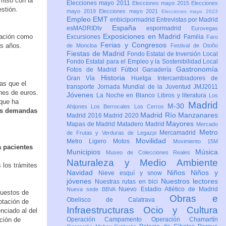
miso con la
Elecciones mayo 2011
Elecciones mayo 2015
Elecciones
estión.
mayo 2019
Elecciones mayo 2021
Elecciones mayo 2023
Empleo
EMT
enbicipormadrid
Entrevistas por Madrid
España
esMADRIDtv
espormadrid
Eurovegas
Exposiciones en Madrid
icación como
Excursiones
Familia
Faro
Ferias y Congresos
es años.
de Moncloa
Festival de Otoño
Fiestas de Madrid
Fondo Estatal de Inversión Local
Fondo Estatal para el Empleo y la Sostenibilidad Local
Gastronomía
Fotos de Madrid
Fútbol
Ganadería
Historia
Gran Vía
Huelga
Intercambiadores de
las que el
transporte
Jornada Mundial de la Juventud JMJ2011
nes de euros.
Jóvenes
La Noche en Blanco
Libros y literatura
Los
 que ha
Madrid
M-30
Ahijones
Los Berrocales
Los Cerros
as demandas
Madrid Río Manzanares
Madrid 2016
Madrid 2020
Mayores
Mapas de Madrid
Matadero Madrid
Mercado
Metro
Mercamadrid
de Frutas y Verduras de Legazpi
Movilidad
Metro Ligero
Motos
Movimiento 15M
 pacientes
Municipios
Música
Museo de Colecciones Reales
Naturaleza y Medio Ambiente
 los trámites
Navidad
Niños
Niños y
Nieve esquí y snow
jóvenes
Nuestros lectores
Nuestras rutas en bici
Nuevo Estadio Atlético de Madrid
Nueva sede BBVA
puestos de
Obras e
Obelisco de Calatrava
otación de
Infraestructuras
Ocio y Cultura
nciado al del
ción de
Operación Campamento
Operación Chamartín