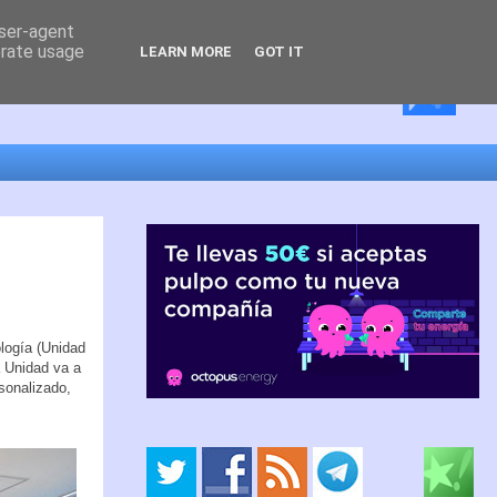
user-agent
erate usage
LEARN MORE
GOT IT
ología (Unidad
a Unidad va a
rsonalizado,