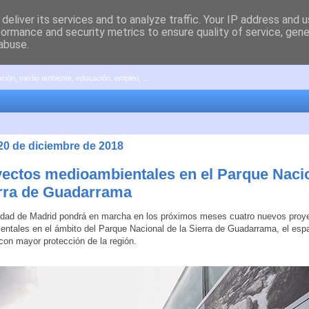
deliver its services and to analyze traffic. Your IP address and 
formance and security metrics to ensure quality of service, gen
abuse.
pación, medio ambiente, educación, empleo, ...
 20 de diciembre de 2018
yectos medioambientales en el Parque Naci
erra de Guadarrama
dad de Madrid pondrá en marcha en los próximos meses cuatro nuevos proy
ntales en el ámbito del Parque Nacional de la Sierra de Guadarrama, el esp
con mayor protección de la región.