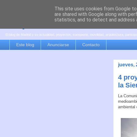
This site uses cookies from Google to 
are shared with Google along with per
es por madrid
statistics, and to detect and address 
El blog de Madrid y su actualidad, proyectos, transporte, movilidad, arquitectura, partici
Este blog
Anunciarse
Contacto
jueves,
4 pro
la Si
La Comuni
medioambie
ambiental 