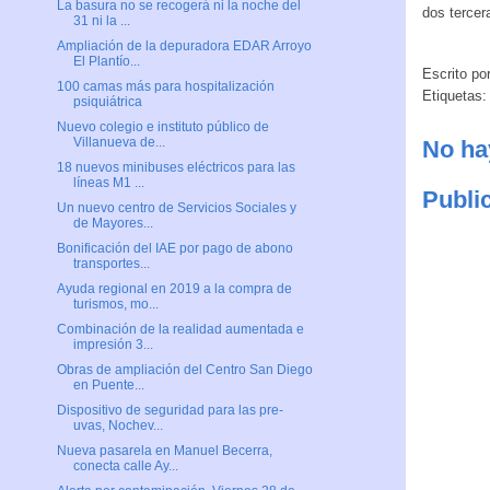
La basura no se recogerá ni la noche del
dos tercer
31 ni la ...
Ampliación de la depuradora EDAR Arroyo
El Plantío...
Escrito po
100 camas más para hospitalización
Etiquetas
psiquiátrica
Nuevo colegio e instituto público de
Villanueva de...
No ha
18 nuevos minibuses eléctricos para las
líneas M1 ...
Publi
Un nuevo centro de Servicios Sociales y
de Mayores...
Bonificación del IAE por pago de abono
transportes...
Ayuda regional en 2019 a la compra de
turismos, mo...
Combinación de la realidad aumentada e
impresión 3...
Obras de ampliación del Centro San Diego
en Puente...
Dispositivo de seguridad para las pre-
uvas, Nochev...
Nueva pasarela en Manuel Becerra,
conecta calle Ay...