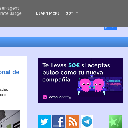
user-agent
erate usage
LEARN MORE
GOT IT
onal de
ectos
acio