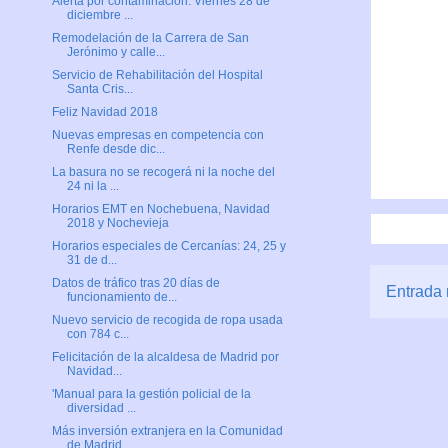
Alerta por contaminación. Viernes 28 de
diciembre ...
Remodelación de la Carrera de San
Jerónimo y calle...
Servicio de Rehabilitación del Hospital
Santa Cris...
Feliz Navidad 2018
Nuevas empresas en competencia con
Renfe desde dic...
La basura no se recogerá ni la noche del
24 ni la ...
Horarios EMT en Nochebuena, Navidad
2018 y Nochevieja
Horarios especiales de Cercanías: 24, 25 y
31 de d...
Datos de tráfico tras 20 días de
Entrada 
funcionamiento de...
Nuevo servicio de recogida de ropa usada
con 784 c...
Felicitación de la alcaldesa de Madrid por
Navidad...
'Manual para la gestión policial de la
diversidad ...
Más inversión extranjera en la Comunidad
de Madrid...