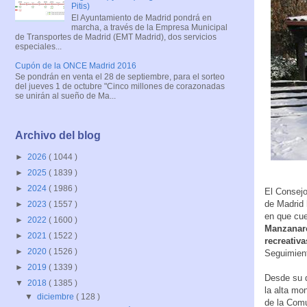
Pitis)
El Ayuntamiento de Madrid pondrá en
marcha, a través de la Empresa Municipal
de Transportes de Madrid (EMT Madrid), dos servicios
especiales...
Cupón de la ONCE Madrid 2016
Se pondrán en venta el 28 de septiembre, para el sorteo
del jueves 1 de octubre "Cinco millones de corazonadas
se unirán al sueño de Ma...
Archivo del blog
►
2026
( 1044 )
►
2025
( 1839 )
►
2024
( 1986 )
El Consejo
de Madrid 
►
2023
( 1557 )
en que cue
►
2022
( 1600 )
Manzanar
►
2021
( 1522 )
recreativ
►
2020
( 1526 )
Seguimient
►
2019
( 1339 )
Desde su d
▼
2018
( 1385 )
la alta mo
▼
diciembre
( 128 )
de la Comu