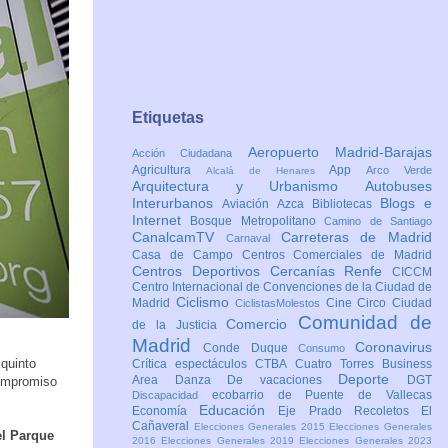
Etiquetas
Aeropuerto Madrid-Barajas
Acción Ciudadana
Agricultura
App
Arco Verde
Alcalá de Henares
Arquitectura y Urbanismo
Autobuses
Interurbanos
Blogs e
Aviación
Azca
Bibliotecas
Internet
Bosque Metropolitano
Camino de Santiago
CanalcamTV
Carreteras de Madrid
Carnaval
Casa de Campo
Centros Comerciales de Madrid
Centros Deportivos
Cercanías Renfe
CICCM
Centro Internacional de Convenciones de la Ciudad de
Ciclismo
Madrid
Cine
Circo
Ciudad
CiclistasMolestos
Comunidad de
Comercio
de la Justicia
Madrid
Coronavirus
Conde Duque
Consumo
quinto
Crítica espectáculos
CTBA Cuatro Torres Business
Deporte
Area
Danza
De vacaciones
DGT
compromiso
ecobarrio de Puente de Vallecas
Discapacidad
Educación
Economía
Eje Prado Recoletos
El
Cañaveral
Elecciones Generales 2015
Elecciones Generales
el Parque
2016
Elecciones Generales 2019
Elecciones Generales 2023