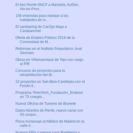
El tren Renfe-SNCF a Marsella, Aviñón,
Aix-en-Prov...
158 viviendas para realojar a los
habitantes de lo...
El carsharing de Car2go llega a
Carabanchel
Oferta de Empleo Público 2018 de la
Comunidad de M...
Reformas en el Instituto Psiquiátrico José
Germain
Obras en Villamanrique de Tajo con cargo
al PIR
Concurso de proyectos para la
rehabilitación del M...
22 proyectos en San Blas-Canillejas con el
Fondo d...
Programa ‘RetoTech_Fundación_Endesa’
en 75 colegio...
Nueva Oficina de Turismo de Brunete
Datos Abiertos de Renfe, nuevo canal con
50 conjun...
Placa homenaje al Atlético de Madrid en la
calle d...
Nuevos EPIs y parque para Bomberos y