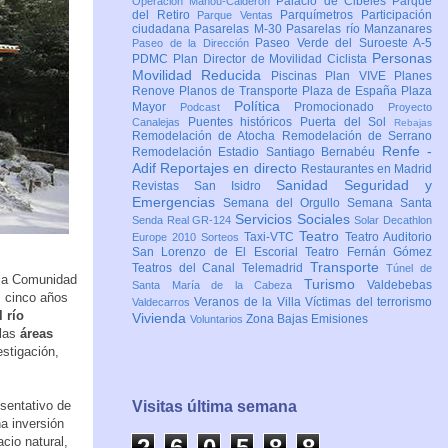
Palacio de Cibeles
Parque
Operación Mahou-Calderón
del Retiro
Parquímetros
Participación
Parque Ventas
ciudadana
Pasarelas M-30
Pasarelas río Manzanares
Paseo Verde del Suroeste A-5
Paseo de la Dirección
Personas
PDMC Plan Director de Movilidad Ciclista
Movilidad Reducida
Piscinas
Plan VIVE
Planes
Renove
Planos de Transporte
Plaza de España
Plaza
Política
Mayor
Promocionado
Podcast
Proyecto
Puentes históricos
Puerta del Sol
Canalejas
Rebajas
Remodelación de Atocha
Remodelación de Serrano
Renfe -
Remodelación Estadio Santiago Bernabéu
Adif
Reportajes en directo
Restaurantes en Madrid
Sanidad
Seguridad y
Revistas
San Isidro
Emergencias
Semana del Orgullo
Semana Santa
Servicios Sociales
Senda Real GR-124
Solar Decathlon
Teatro
Taxi-VTC
Teatro Auditorio
Europe 2010
Sorteos
San Lorenzo de El Escorial
Teatro Fernán Gómez
Transporte
Teatros del Canal
Telemadrid
Túnel de
 la Comunidad
Turismo
Valdebebas
Santa María de la Cabeza
s cinco años
Veranos de la Villa
Víctimas del terrorismo
Valdecarros
 río
Vivienda
Zona Bajas Emisiones
Voluntarios
 las
áreas
estigación,
sentativo de
Visitas última semana
na inversión
cio natural,
2
6
0
5
8
8