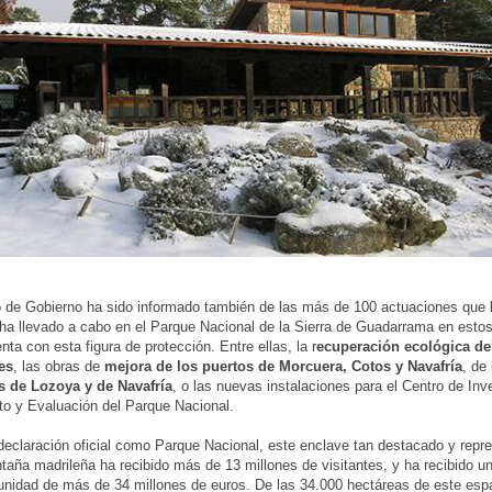
 de Gobierno ha sido informado también de las más de 100 actuaciones que
ha llevado a cabo en el Parque Nacional de la Sierra de Guadarrama en esto
nta con esta figura de protección. Entre ellas, la r
ecuperación ecológica del
es
, las obras de
mejora de los puertos de Morcuera, Cotos y Navafría
, de
as de Lozoya y de Navafría
, o las nuevas instalaciones para el Centro de Inv
o y Evaluación del Parque Nacional.
eclaración oficial como Parque Nacional, este enclave tan destacado y repre
ntaña madrileña ha recibido más de 13 millones de visitantes, y ha recibido u
nidad de más de 34 millones de euros. De las 34.000 hectáreas de este espa