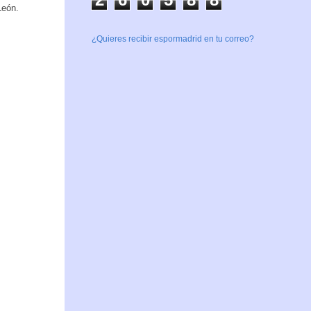
León.
¿Quieres recibir espormadrid en tu correo?