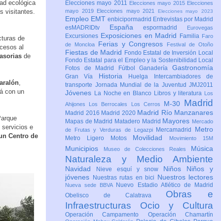
dad ecológica
Elecciones mayo 2011
Elecciones mayo 2015
Elecciones
s visitantes.
mayo 2019
Elecciones mayo 2021
Elecciones mayo 2023
Empleo
EMT
enbicipormadrid
Entrevistas por Madrid
España
esMADRIDtv
espormadrid
Eurovegas
Exposiciones en Madrid
Excursiones
Familia
Faro
cturas de
Ferias y Congresos
de Moncloa
Festival de Otoño
ccesos al
Fiestas de Madrid
Fondo Estatal de Inversión Local
asorias
de
Fondo Estatal para el Empleo y la Sostenibilidad Local
Gastronomía
Fotos de Madrid
Fútbol
Ganadería
Historia
Gran Vía
Huelga
Intercambiadores de
Jaralón
,
transporte
Jornada Mundial de la Juventud JMJ2011
á con un
Jóvenes
La Noche en Blanco
Libros y literatura
Los
Madrid
M-30
Ahijones
Los Berrocales
Los Cerros
Madrid Río Manzanares
Madrid 2016
Madrid 2020
Parque
Mayores
Mapas de Madrid
Matadero Madrid
Mercado
e servicios e
Metro
Mercamadrid
de Frutas y Verduras de Legazpi
un Centro de
Movilidad
Metro Ligero
Motos
Movimiento 15M
Municipios
Música
Museo de Colecciones Reales
Naturaleza y Medio Ambiente
Navidad
Niños
Niños y
Nieve esquí y snow
jóvenes
Nuestros lectores
Nuestras rutas en bici
Nuevo Estadio Atlético de Madrid
Nueva sede BBVA
Obras e
Obelisco de Calatrava
Infraestructuras
Ocio y Cultura
Operación Campamento
Operación Chamartín