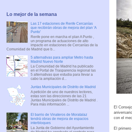
Lo mejor de la semana
Las 17 estaciones de Renfe Cercanías
que recibirán obras de mejora del plan 'A
Punto'
Renfe pone en marcha el plan A Punto ,
un programa de actuaciones de alto
impacto en estaciones de Cercanías de la
Comunidad de Madrid que b...
5 alternativas para ampliar Metro hasta
Madrid Nuevo Norte
La Comunidad de Madrid ha publicado
en el Portal de Trasparencia regional las
5 alternativas que estudia para llevar a
cabo la ampliación d...
Juntas Municipales de Distrito de Madrid
A petición de uno de nuestros lectores,
estas son las direcciones de las 21
Juntas Municipales de Distrito de Madrid .
Para más información ...
El Consejo
aniversari
El barrio de Vinateros de Moratalaz
con el med
tendrá obras de mejora de espacios
interbloques
La Junta de Gobierno del Ayuntamiento
El primero
de Madrid ha aprobado el contrato para