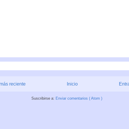
más reciente
Inicio
Entr
Suscribirse a:
Enviar comentarios ( Atom )