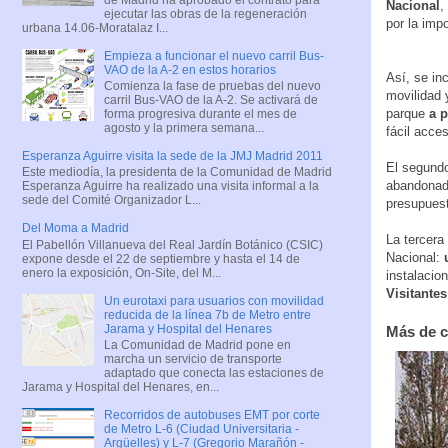
Nacional
,
ejecutar las obras de la regeneración
por la impo
urbana 14.06-Moratalaz I...
Empieza a funcionar el nuevo carril Bus-
VAO de la A-2 en estos horarios
Así, se in
Comienza la fase de pruebas del nuevo
movilidad 
carril Bus-VAO de la A-2. Se activará de
parque
a p
forma progresiva durante el mes de
agosto y la primera semana...
fácil acce
Esperanza Aguirre visita la sede de la JMJ Madrid 2011
El segundo
Este mediodía, la presidenta de la Comunidad de Madrid
abandonad
Esperanza Aguirre ha realizado una visita informal a la
sede del Comité Organizador L...
presupuest
Del Moma a Madrid
La tercera
El Pabellón Villanueva del Real Jardín Botánico (CSIC)
Nacional:
expone desde el 22 de septiembre y hasta el 14 de
enero la exposición, On-Site, del M...
instalacio
Visitante
Un eurotaxi para usuarios con movilidad
reducida de la línea 7b de Metro entre
Jarama y Hospital del Henares
Más de c
La Comunidad de Madrid pone en
marcha un servicio de transporte
adaptado que conecta las estaciones de
Jarama y Hospital del Henares, en...
Recorridos de autobuses EMT por corte
de Metro L-6 (Ciudad Universitaria -
Argüelles) y L-7 (Gregorio Marañón -