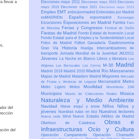
a llevar a
Elecciones mayo 2011
Elecciones mayo 2015
Elecciones
mayo 2019
Elecciones mayo 2021
Elecciones mayo 2023
Empleo
EMT
enbicipormadrid
Entrevistas por Madrid
España
esMADRIDtv
espormadrid
Eurovegas
Exposiciones en Madrid
Excursiones
Familia
Faro
Ferias y Congresos
de Moncloa
Festival de Otoño
Fiestas de Madrid
Fondo Estatal de Inversión Local
Fondo Estatal para el Empleo y la Sostenibilidad Local
Gastronomía
Fotos de Madrid
Fútbol
Ganadería
os,
Historia
Gran Vía
Huelga
Intercambiadores de
transporte
Jornada Mundial de la Juventud JMJ2011
Jóvenes
La Noche en Blanco
Libros y literatura
Los
Madrid
M-30
Ahijones
Los Berrocales
Los Cerros
Madrid Río Manzanares
Madrid 2016
Madrid 2020
Mayores
Mapas de Madrid
Matadero Madrid
Mercado
Metro
Mercamadrid
de Frutas y Verduras de Legazpi
Movilidad
Metro Ligero
Motos
Movimiento 15M
Municipios
Música
Museo de Colecciones Reales
Naturaleza y Medio Ambiente
Navidad
Niños
Niños y
Nieve esquí y snow
ador del
jóvenes
Nuestros lectores
Nuestras rutas en bici
irección
Nuevo Estadio Atlético de Madrid
Nueva sede BBVA
Obras e
Obelisco de Calatrava
Infraestructuras
Ocio y Cultura
ación del
Operación Campamento
Operación Chamartín