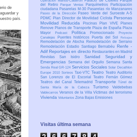
Palacio de Cibeles
Parque
Operación Mahou-Calderón
del Retiro
Parquímetros
Participación
Parque Ventas
erio de
ciudadana
Pasarelas M-30
Pasarelas río Manzanares
aguardar y
Paseo Verde del Suroeste A-5
Paseo de la Dirección
Personas
PDMC Plan Director de Movilidad Ciclista
uestro país.
Movilidad Reducida
Piscinas
Plan VIVE
Planes
Renove
Planos de Transporte
Plaza de España
Plaza
Política
Mayor
Promocionado
Podcast
Proyecto
Puentes históricos
Puerta del Sol
Canalejas
Rebajas
Remodelación de Atocha
Remodelación de Serrano
Renfe -
Remodelación Estadio Santiago Bernabéu
Adif
Reportajes en directo
Restaurantes en Madrid
Sanidad
Seguridad y
Revistas
San Isidro
Emergencias
Semana del Orgullo
Semana Santa
Servicios Sociales
Senda Real GR-124
Solar Decathlon
Teatro
Taxi-VTC
Teatro Auditorio
Europe 2010
Sorteos
San Lorenzo de El Escorial
Teatro Fernán Gómez
Transporte
Teatros del Canal
Telemadrid
Túnel de
Turismo
Valdebebas
Santa María de la Cabeza
Veranos de la Villa
Víctimas del terrorismo
Valdecarros
Vivienda
Zona Bajas Emisiones
Voluntarios
Visitas última semana
2
6
6
7
8
4