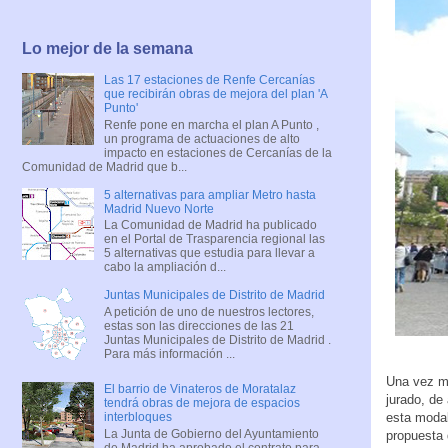
Lo mejor de la semana
Las 17 estaciones de Renfe Cercanías
que recibirán obras de mejora del plan 'A
Punto'
Renfe pone en marcha el plan A Punto ,
un programa de actuaciones de alto
impacto en estaciones de Cercanías de la
Comunidad de Madrid que b...
5 alternativas para ampliar Metro hasta
Madrid Nuevo Norte
La Comunidad de Madrid ha publicado
en el Portal de Trasparencia regional las
5 alternativas que estudia para llevar a
cabo la ampliación d...
Juntas Municipales de Distrito de Madrid
A petición de uno de nuestros lectores,
estas son las direcciones de las 21
Juntas Municipales de Distrito de Madrid .
Para más información ...
Una vez má
El barrio de Vinateros de Moratalaz
jurado, de
tendrá obras de mejora de espacios
esta moda
interbloques
La Junta de Gobierno del Ayuntamiento
propuesta 
de Madrid ha aprobado el contrato para