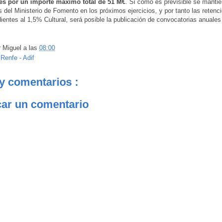
es por un importe máximo total de 51 M€
. Si como es previsible se mantie
s del Ministerio de Fomento en los próximos ejercicios, y por tanto las retenc
ientes al 1,5% Cultural, será posible la publicación de convocatorias anuales
r
Miguel
a las
08:00
:
Renfe - Adif
y comentarios :
car un comentario