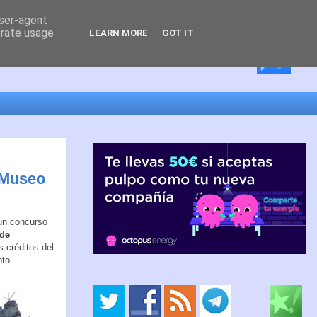
user-agent
erate usage
LEARN MORE
GOT IT
l Museo
 un concurso
 de
s créditos del
to.