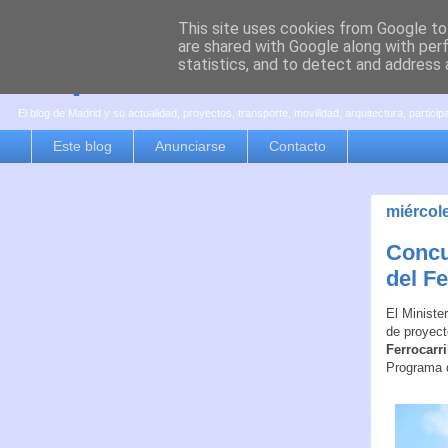
This site uses cookies from Google to 
are shared with Google along with per
es por madrid
statistics, and to detect and address 
El blog de Madrid y su actualidad, proyectos, transporte, movilidad, arquitectura, partici
Este blog
Anunciarse
Contacto
miércol
Concu
del Fe
El Ministe
de proyect
Ferrocarri
Programa d