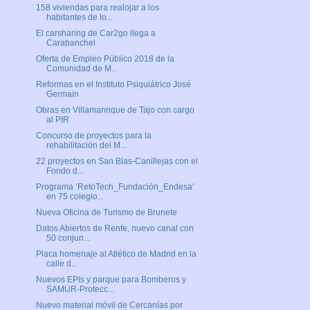
158 viviendas para realojar a los
habitantes de lo...
El carsharing de Car2go llega a
Carabanchel
Oferta de Empleo Público 2018 de la
Comunidad de M...
Reformas en el Instituto Psiquiátrico José
Germain
Obras en Villamanrique de Tajo con cargo
al PIR
Concurso de proyectos para la
rehabilitación del M...
22 proyectos en San Blas-Canillejas con el
Fondo d...
Programa ‘RetoTech_Fundación_Endesa’
en 75 colegio...
Nueva Oficina de Turismo de Brunete
Datos Abiertos de Renfe, nuevo canal con
50 conjun...
Placa homenaje al Atlético de Madrid en la
calle d...
Nuevos EPIs y parque para Bomberos y
SAMUR-Protecc...
Nuevo material móvil de Cercanías por