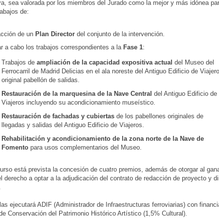
va, sea valorada por los miembros del Jurado como la mejor y más idónea par
rabajos de:
cción de un
Plan Director
del conjunto de la intervención.
r a cabo los trabajos correspondientes a la
Fase 1
:
Trabajos de
ampliación de la capacidad expositiva actual
del Museo del
Ferrocarril de Madrid Delicias en el ala noreste del Antiguo Edificio de Viajer
original pabellón de salidas.
Restauración de la marquesina de la Nave Central
del Antiguo Edificio de
Viajeros incluyendo su acondicionamiento museístico.
Restauración de fachadas y cubiertas
de los pabellones originales de
llegadas y salidas del Antiguo Edificio de Viajeros.
Rehabilitación y acondicionamiento de la zona norte de la Nave de
Fomento
para usos complementarios del Museo.
urso está prevista la concesión de cuatro premios, además de otorgar al gan
l derecho a optar a la adjudicación del contrato de redacción de proyecto y d
.
las ejecutará ADIF (Administrador de Infraestructuras ferroviarias) con financi
e Conservación del Patrimonio Histórico Artístico (1,5% Cultural).