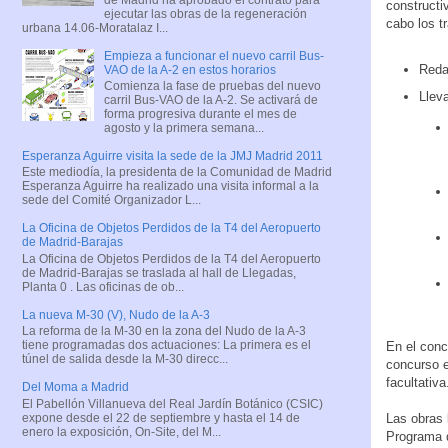
constructi
ejecutar las obras de la regeneración
cabo los t
urbana 14.06-Moratalaz I...
Empieza a funcionar el nuevo carril Bus-
Reda
VAO de la A-2 en estos horarios
Comienza la fase de pruebas del nuevo
Lleva
carril Bus-VAO de la A-2. Se activará de
forma progresiva durante el mes de
agosto y la primera semana...
Esperanza Aguirre visita la sede de la JMJ Madrid 2011
Este mediodía, la presidenta de la Comunidad de Madrid
Esperanza Aguirre ha realizado una visita informal a la
sede del Comité Organizador L...
La Oficina de Objetos Perdidos de la T4 del Aeropuerto
de Madrid-Barajas
La Oficina de Objetos Perdidos de la T4 del Aeropuerto
de Madrid-Barajas se traslada al hall de Llegadas,
Planta 0 . Las oficinas de ob...
La nueva M-30 (V), Nudo de la A-3
La reforma de la M-30 en la zona del Nudo de la A-3
tiene programadas dos actuaciones: La primera es el
En el conc
túnel de salida desde la M-30 direcc...
concurso e
facultativa
Del Moma a Madrid
El Pabellón Villanueva del Real Jardín Botánico (CSIC)
expone desde el 22 de septiembre y hasta el 14 de
Las obras 
enero la exposición, On-Site, del M...
Programa d