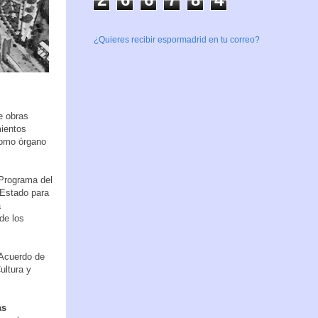
¿Quieres recibir espormadrid en tu correo?
e obras
mientos
como órgano
 Programa del
 Estado para
a
de los
 Acuerdo de
ultura y
as