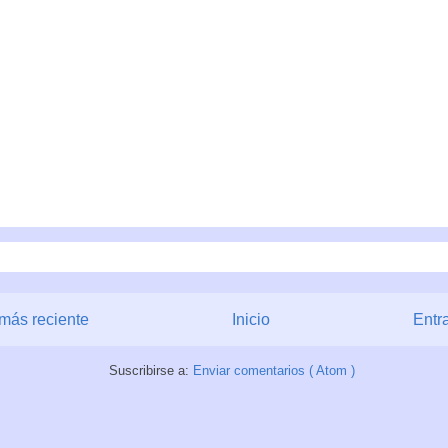
más reciente
Inicio
Entr
Suscribirse a:
Enviar comentarios ( Atom )