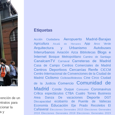
Etiquetas
Aeropuerto Madrid-Barajas
Acción Ciudadana
Agricultura
App
Arco Verde
Alcalá de Henares
Arquitectura y Urbanismo
Autobuses
Interurbanos
Blogs e
Aviación
Azca
Bibliotecas
Internet
Bosque Metropolitano
Camino de Santiago
CanalcamTV
Carreteras de Madrid
Carnaval
Casa de Campo
Centros Comerciales de Madrid
Centros Deportivos
Cercanías Renfe
CICCM
Centro Internacional de Convenciones de la Ciudad de
Ciclismo
Madrid
Cine
Circo
Ciudad
CiclistasMolestos
Comunidad de
Comercio
de la Justicia
Madrid
Coronavirus
Conde Duque
Consumo
Crítica espectáculos
CTBA Cuatro Torres Business
Deporte
Area
Danza
De vacaciones
DGT
rvención de un
ecobarrio de Puente de Vallecas
Discapacidad
ntratos para
Educación
Economía
Eje Prado Recoletos
El
cionar la
Cañaveral
Elecciones Generales 2015
Elecciones Generales
a y
2016
Elecciones Generales 2019
Elecciones Generales 2023