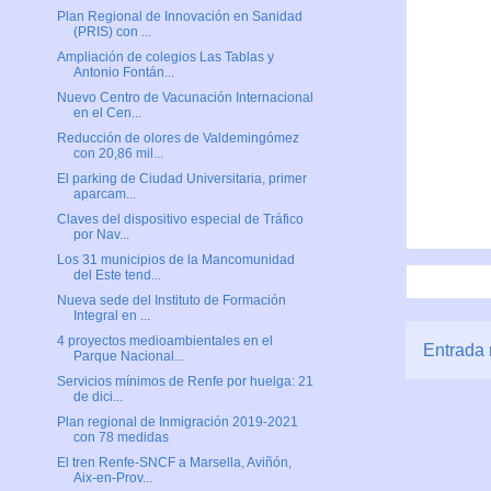
Plan Regional de Innovación en Sanidad
(PRIS) con ...
Ampliación de colegios Las Tablas y
Antonio Fontán...
Nuevo Centro de Vacunación Internacional
en el Cen...
Reducción de olores de Valdemingómez
con 20,86 mil...
El parking de Ciudad Universitaria, primer
aparcam...
Claves del dispositivo especial de Tráfico
por Nav...
Los 31 municipios de la Mancomunidad
del Este tend...
Nueva sede del Instituto de Formación
Integral en ...
4 proyectos medioambientales en el
Entrada 
Parque Nacional...
Servicios mínimos de Renfe por huelga: 21
de dici...
Plan regional de Inmigración 2019-2021
con 78 medidas
El tren Renfe-SNCF a Marsella, Aviñón,
Aix-en-Prov...