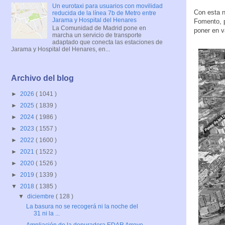
Un eurotaxi para usuarios con movilidad
Con esta n
reducida de la línea 7b de Metro entre
Jarama y Hospital del Henares
Fomento, p
La Comunidad de Madrid pone en
poner en v
marcha un servicio de transporte
adaptado que conecta las estaciones de
Jarama y Hospital del Henares, en...
Archivo del blog
►
2026
( 1041 )
►
2025
( 1839 )
►
2024
( 1986 )
►
2023
( 1557 )
►
2022
( 1600 )
►
2021
( 1522 )
►
2020
( 1526 )
►
2019
( 1339 )
▼
2018
( 1385 )
▼
diciembre
( 128 )
La basura no se recogerá ni la noche del
31 ni la ...