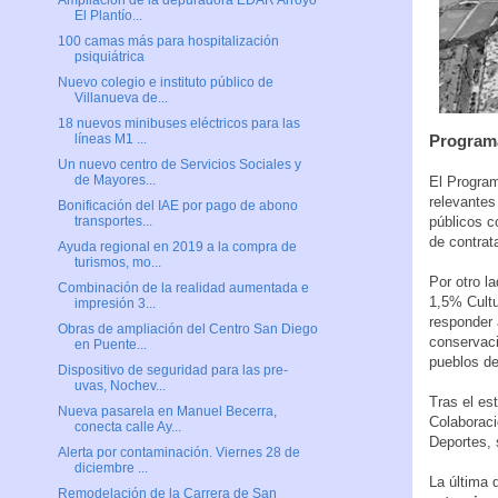
Ampliación de la depuradora EDAR Arroyo
El Plantío...
100 camas más para hospitalización
psiquiátrica
Nuevo colegio e instituto público de
Villanueva de...
18 nuevos minibuses eléctricos para las
Programa
líneas M1 ...
Un nuevo centro de Servicios Sociales y
de Mayores...
El Program
relevantes
Bonificación del IAE por pago de abono
públicos c
transportes...
de contrat
Ayuda regional en 2019 a la compra de
turismos, mo...
Por otro l
Combinación de la realidad aumentada e
1,5% Cultu
impresión 3...
responder 
Obras de ampliación del Centro San Diego
conservaci
en Puente...
pueblos de
Dispositivo de seguridad para las pre-
uvas, Nochev...
Tras el es
Nueva pasarela en Manuel Becerra,
Colaboraci
conecta calle Ay...
Deportes, 
Alerta por contaminación. Viernes 28 de
diciembre ...
La última 
Remodelación de la Carrera de San