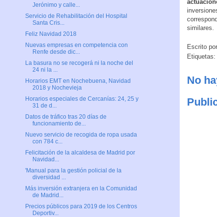
actuacion
Jerónimo y calle...
inversione
Servicio de Rehabilitación del Hospital
correspond
Santa Cris...
similares.
Feliz Navidad 2018
Nuevas empresas en competencia con
Escrito po
Renfe desde dic...
Etiquetas
La basura no se recogerá ni la noche del
24 ni la ...
No ha
Horarios EMT en Nochebuena, Navidad
2018 y Nochevieja
Horarios especiales de Cercanías: 24, 25 y
Publi
31 de d...
Datos de tráfico tras 20 días de
funcionamiento de...
Nuevo servicio de recogida de ropa usada
con 784 c...
Felicitación de la alcaldesa de Madrid por
Navidad...
'Manual para la gestión policial de la
diversidad ...
Más inversión extranjera en la Comunidad
de Madrid...
Precios públicos para 2019 de los Centros
Deportiv...