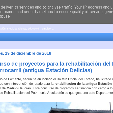
deliver its services and to analyze traffic. Your IP address and 
formance and security metrics to ensure quality of service, gen
abuse.
pación, medio ambiente, educación, empleo, ...
es, 19 de diciembre de 2018
rso de proyectos para la rehabilitación de
rrocarril (antigua Estación Delicias)
rio de Fomento, según ha anunciado el Boletín Oficial del Estado, ha licitado
os con intervención de jurado para la
rehabilitación de la antigua Estación
l de Madrid-Delicias
. Este concurso de proyectos se financia con cargo a lo
e Rehabilitación del Patrimonio Arquitectónico que gestiona este Departamen