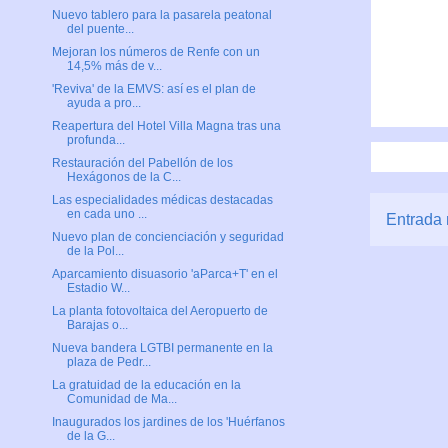
Nuevo tablero para la pasarela peatonal
del puente...
Mejoran los números de Renfe con un
14,5% más de v...
'Reviva' de la EMVS: así es el plan de
ayuda a pro...
Reapertura del Hotel Villa Magna tras una
profunda...
Restauración del Pabellón de los
Hexágonos de la C...
Las especialidades médicas destacadas
en cada uno ...
Entrada 
Nuevo plan de concienciación y seguridad
de la Pol...
Aparcamiento disuasorio 'aParca+T' en el
Estadio W...
La planta fotovoltaica del Aeropuerto de
Barajas o...
Nueva bandera LGTBI permanente en la
plaza de Pedr...
La gratuidad de la educación en la
Comunidad de Ma...
Inaugurados los jardines de los 'Huérfanos
de la G...