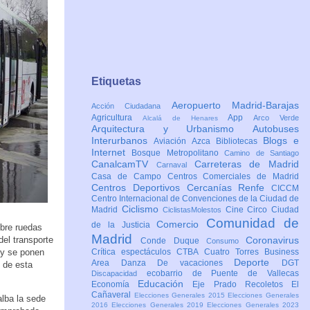
Etiquetas
Aeropuerto Madrid-Barajas
Acción Ciudadana
Agricultura
App
Arco Verde
Alcalá de Henares
Arquitectura y Urbanismo
Autobuses
Interurbanos
Blogs e
Aviación
Azca
Bibliotecas
Internet
Bosque Metropolitano
Camino de Santiago
CanalcamTV
Carreteras de Madrid
Carnaval
Casa de Campo
Centros Comerciales de Madrid
Centros Deportivos
Cercanías Renfe
CICCM
Centro Internacional de Convenciones de la Ciudad de
Ciclismo
Madrid
Cine
Circo
Ciudad
CiclistasMolestos
Comunidad de
Comercio
de la Justicia
obre ruedas
Madrid
el transporte
Coronavirus
Conde Duque
Consumo
 y se ponen
Crítica espectáculos
CTBA Cuatro Torres Business
Deporte
Area
Danza
De vacaciones
DGT
 de esta
ecobarrio de Puente de Vallecas
Discapacidad
Educación
Economía
Eje Prado Recoletos
El
Cañaveral
Elecciones Generales 2015
Elecciones Generales
alba la sede
2016
Elecciones Generales 2019
Elecciones Generales 2023