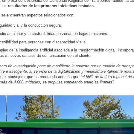
, empresa concesionaria del Consorcio Regional de Transportes, donde ha 
e los
resultados de las primeras iniciativas testadas.
s se encuentran aspectos relacionados con:
guridad vial y la conducción segura.
edio ambiente y la sostenibilidad en zonas de bajas emisiones.
cesibilidad para personas con discapacidad visual.
pleo de la inteligencia artificial asociada a la transformación digital, incorpor
ias a nuevos canales de comunicación con el cliente.
ecto de investigación pone de manifiesto la apuesta por un modelo de transp
nte e inteligente, al servicio de la digitalización y medioambientalmente más 
do el consejero, que ha recordado además que
“el 55% de la flota regional de
 más de 4.000 unidades, se propulsa empleando energías limpias”.