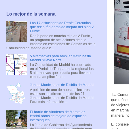
Lo mejor de la semana
Las 17 estaciones de Renfe Cercanías
que recibirán obras de mejora del plan 'A
Punto'
Renfe pone en marcha el plan A Punto ,
un programa de actuaciones de alto
impacto en estaciones de Cercanías de la
Comunidad de Madrid que b...
5 alternativas para ampliar Metro hasta
Madrid Nuevo Norte
La Comunidad de Madrid ha publicado
en el Portal de Trasparencia regional las
5 alternativas que estudia para llevar a
cabo la ampliación d...
Juntas Municipales de Distrito de Madrid
A petición de uno de nuestros lectores,
estas son las direcciones de las 21
La Comunid
Juntas Municipales de Distrito de Madrid .
que reúne 
Para más información ...
de viajero
en marcha 
El barrio de Vinateros de Moratalaz
manera inc
tendrá obras de mejora de espacios
interbloques
El conseje
La Junta de Gobierno del Ayuntamiento
de Madrid ha aprobado el contrato para