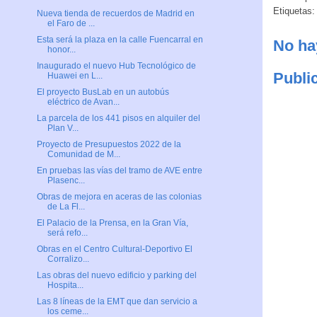
Etiquetas:
Nueva tienda de recuerdos de Madrid en
el Faro de ...
Esta será la plaza en la calle Fuencarral en
No ha
honor...
Inaugurado el nuevo Hub Tecnológico de
Publi
Huawei en L...
El proyecto BusLab en un autobús
eléctrico de Avan...
La parcela de los 441 pisos en alquiler del
Plan V...
Proyecto de Presupuestos 2022 de la
Comunidad de M...
En pruebas las vías del tramo de AVE entre
Plasenc...
Obras de mejora en aceras de las colonias
de La Fl...
El Palacio de la Prensa, en la Gran Vía,
será refo...
Obras en el Centro Cultural-Deportivo El
Corralizo...
Las obras del nuevo edificio y parking del
Hospita...
Las 8 líneas de la EMT que dan servicio a
los ceme...