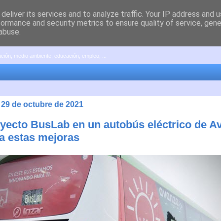
deliver its services and to analyze traffic. Your IP address and 
formance and security metrics to ensure quality of service, gen
abuse.
pación, medio ambiente, educación, empleo, ...
 29 de octubre de 2021
oyecto BusLab en un autobús eléctrico de A
a estas mejoras