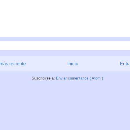
más reciente
Inicio
Entr
Suscribirse a:
Enviar comentarios ( Atom )