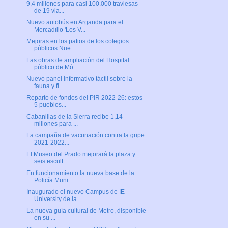
9,4 millones para casi 100.000 traviesas
de 19 via...
Nuevo autobús en Arganda para el
Mercadillo 'Los V...
Mejoras en los patios de los colegios
públicos Nue...
Las obras de ampliación del Hospital
público de Mó...
Nuevo panel informativo táctil sobre la
fauna y fl...
Reparto de fondos del PIR 2022-26: estos
5 pueblos...
Cabanillas de la Sierra recibe 1,14
millones para ...
La campaña de vacunación contra la gripe
2021-2022...
El Museo del Prado mejorará la plaza y
seis escult...
En funcionamiento la nueva base de la
Policía Muni...
Inaugurado el nuevo Campus de IE
University de la ...
La nueva guía cultural de Metro, disponible
en su ...