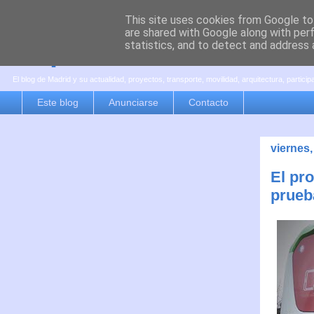
This site uses cookies from Google to 
are shared with Google along with per
es por madrid
statistics, and to detect and address 
El blog de Madrid y su actualidad, proyectos, transporte, movilidad, arquitectura, partici
Este blog
Anunciarse
Contacto
viernes,
El pr
prueb