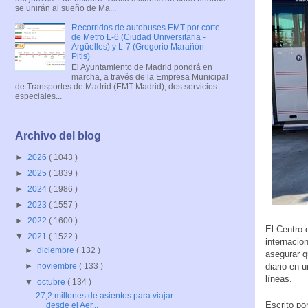
se unirán al sueño de Ma...
Recorridos de autobuses EMT por corte
de Metro L-6 (Ciudad Universitaria -
Argüelles) y L-7 (Gregorio Marañón -
Pitis)
El Ayuntamiento de Madrid pondrá en
marcha, a través de la Empresa Municipal
de Transportes de Madrid (EMT Madrid), dos servicios
especiales...
Archivo del blog
►
2026
( 1043 )
►
2025
( 1839 )
►
2024
( 1986 )
►
2023
( 1557 )
►
2022
( 1600 )
El Centro 
▼
2021
( 1522 )
internacio
►
diciembre
( 132 )
asegurar q
diario en 
►
noviembre
( 133 )
líneas.
▼
octubre
( 134 )
27,2 millones de asientos para viajar
Escrito po
desde el Aer...