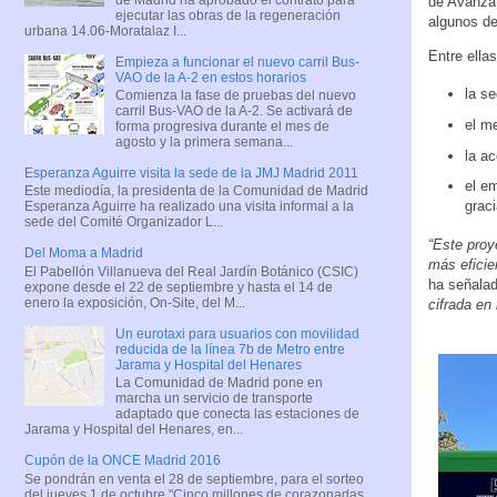
de Avanza
ejecutar las obras de la regeneración
algunos d
urbana 14.06-Moratalaz I...
Entre ella
Empieza a funcionar el nuevo carril Bus-
VAO de la A-2 en estos horarios
la se
Comienza la fase de pruebas del nuevo
carril Bus-VAO de la A-2. Se activará de
el m
forma progresiva durante el mes de
agosto y la primera semana...
la ac
Esperanza Aguirre visita la sede de la JMJ Madrid 2011
el em
Este mediodía, la presidenta de la Comunidad de Madrid
grac
Esperanza Aguirre ha realizado una visita informal a la
sede del Comité Organizador L...
“Este proy
Del Moma a Madrid
más eficie
El Pabellón Villanueva del Real Jardín Botánico (CSIC)
ha señala
expone desde el 22 de septiembre y hasta el 14 de
enero la exposición, On-Site, del M...
cifrada en
Un eurotaxi para usuarios con movilidad
reducida de la línea 7b de Metro entre
Jarama y Hospital del Henares
La Comunidad de Madrid pone en
marcha un servicio de transporte
adaptado que conecta las estaciones de
Jarama y Hospital del Henares, en...
Cupón de la ONCE Madrid 2016
Se pondrán en venta el 28 de septiembre, para el sorteo
del jueves 1 de octubre "Cinco millones de corazonadas