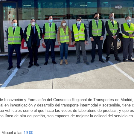
de Innovación y Formación del Consorcio Regional de Transportes de Madrid, 
nal en investigación y desarrollo del transporte intermodal y sostenible, tiene
ue vehículos como el que hace las veces de laboratorio de pruebas, y que es 
una línea de alta ocupación, son capaces de mejorar la calidad del servicio en
r
Miguel
a las
19:00