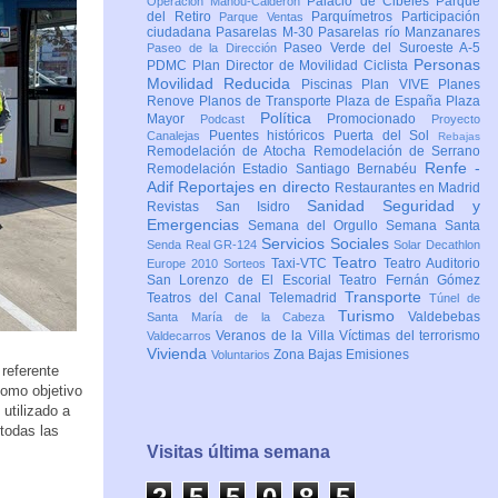
Palacio de Cibeles
Parque
Operación Mahou-Calderón
del Retiro
Parquímetros
Participación
Parque Ventas
ciudadana
Pasarelas M-30
Pasarelas río Manzanares
Paseo Verde del Suroeste A-5
Paseo de la Dirección
Personas
PDMC Plan Director de Movilidad Ciclista
Movilidad Reducida
Piscinas
Plan VIVE
Planes
Renove
Planos de Transporte
Plaza de España
Plaza
Política
Mayor
Promocionado
Podcast
Proyecto
Puentes históricos
Puerta del Sol
Canalejas
Rebajas
Remodelación de Atocha
Remodelación de Serrano
Renfe -
Remodelación Estadio Santiago Bernabéu
Adif
Reportajes en directo
Restaurantes en Madrid
Sanidad
Seguridad y
Revistas
San Isidro
Emergencias
Semana del Orgullo
Semana Santa
Servicios Sociales
Senda Real GR-124
Solar Decathlon
Teatro
Taxi-VTC
Teatro Auditorio
Europe 2010
Sorteos
San Lorenzo de El Escorial
Teatro Fernán Gómez
Transporte
Teatros del Canal
Telemadrid
Túnel de
Turismo
Valdebebas
Santa María de la Cabeza
Veranos de la Villa
Víctimas del terrorismo
Valdecarros
Vivienda
Zona Bajas Emisiones
Voluntarios
referente
 como objetivo
utilizado a
 todas las
Visitas última semana
2
5
5
0
8
6