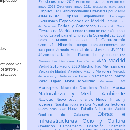
comprobado
Elecciones mayo 2011
Elecciones mayo 2015
Elecciones
mayo 2019
Elecciones mayo 2021
Elecciones mayo 2023
Empleo
EMT
enbicipormadrid
Entrevistas por Madrid
España
esMADRIDtv
espormadrid
Eurovegas
Exposiciones en Madrid
Excursiones
Familia
Faro
Ferias y Congresos
de Moncloa
Festival de Otoño
Fiestas de Madrid
Fondo Estatal de Inversión Local
Fondo Estatal para el Empleo y la Sostenibilidad Local
Gastronomía
Fotos de Madrid
Fútbol
Ganadería
Historia
Gran Vía
Huelga
Intercambiadores de
ados
transporte
Jornada Mundial de la Juventud JMJ2011
Jóvenes
La Noche en Blanco
Libros y literatura
Los
Madrid
M-30
Ahijones
Los Berrocales
Los Cerros
orte cada vez
Madrid Río Manzanares
Madrid 2016
Madrid 2020
sostenible”
,
Mayores
Mapas de Madrid
Matadero Madrid
Mercado
 autobuses,
Metro
Mercamadrid
de Frutas y Verduras de Legazpi
Movilidad
Metro Ligero
Motos
Movimiento 15M
Municipios
Música
Museo de Colecciones Reales
Naturaleza y Medio Ambiente
Navidad
Niños
Niños y
Nieve esquí y snow
jóvenes
Nuestros lectores
Nuestras rutas en bici
Nuevo Estadio Atlético de Madrid
Nueva sede BBVA
Obras e
Obelisco de Calatrava
Infraestructuras
Ocio y Cultura
Operación Campamento
Operación Chamartín