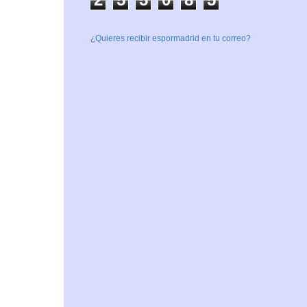
¿Quieres recibir espormadrid en tu correo?