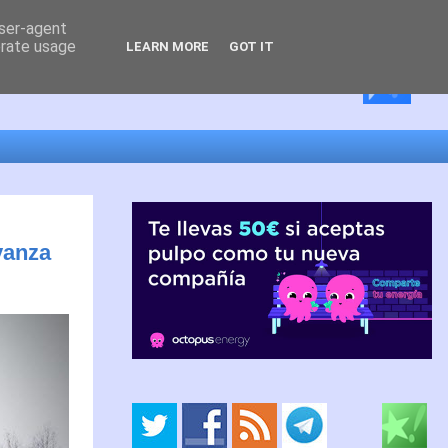
user-agent
erate usage
LEARN MORE
GOT IT
vanza