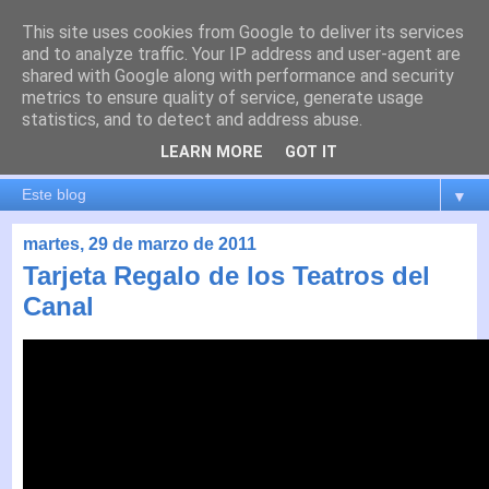
This site uses cookies from Google to deliver its services
es por madrid
and to analyze traffic. Your IP address and user-agent are
shared with Google along with performance and security
metrics to ensure quality of service, generate usage
El blog de Madrid y su actualidad, proyectos, transporte,
statistics, and to detect and address abuse.
movilidad, arquitectura, participación, medio ambiente,
educación, empleo, ...
LEARN MORE
GOT IT
▼
martes, 29 de marzo de 2011
Tarjeta Regalo de los Teatros del
Canal