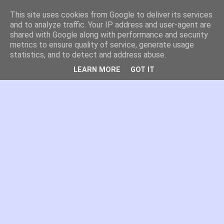
This site uses cookies from Google to deliver its services
es por madrid
and to analyze traffic. Your IP address and user-agent are
shared with Google along with performance and security
metrics to ensure quality of service, generate usage
El blog de Madrid y su actualidad, proyectos, transporte,
statistics, and to detect and address abuse.
movilidad, arquitectura, participación, medio ambiente,
educación, empleo, ...
LEARN MORE
GOT IT