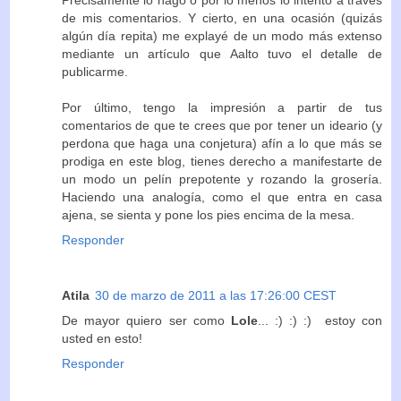
Precisamente lo hago o por lo menos lo intento a través
de mis comentarios. Y cierto, en una ocasión (quizás
algún día repita) me explayé de un modo más extenso
mediante un artículo que Aalto tuvo el detalle de
publicarme.
Por último, tengo la impresión a partir de tus
comentarios de que te crees que por tener un ideario (y
perdona que haga una conjetura) afín a lo que más se
prodiga en este blog, tienes derecho a manifestarte de
un modo un pelín prepotente y rozando la grosería.
Haciendo una analogía, como el que entra en casa
ajena, se sienta y pone los pies encima de la mesa.
Responder
Atila
30 de marzo de 2011 a las 17:26:00 CEST
De mayor quiero ser como
Lole
... :) :) :) estoy con
usted en esto!
Responder