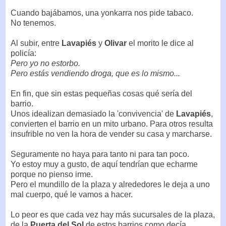
Cuando bajábamos, una yonkarra nos pide tabaco.
No tenemos.
Al subir, entre
Lavapiés
y
Olivar
el morito le dice al
policía:
Pero yo no estorbo.
Pero estás vendiendo droga, que es lo mismo...
En fin, que sin estas pequeñas cosas qué sería del
barrio.
Unos idealizan demasiado la 'convivencia' de
Lavapiés
,
convierten el barrio en un mito urbano. Para otros resulta
insufrible no ven la hora de vender su casa y marcharse.
Seguramente no haya para tanto ni para tan poco.
Yo estoy muy a gusto, de aquí tendrían que echarme
porque no pienso irme.
Pero el mundillo de la plaza y alrededores le deja a uno
mal cuerpo, qué le vamos a hacer.
Lo peor es que cada vez hay más sucursales de la plaza,
de la
Puerta del Sol
de estos barrios como decía