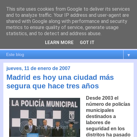
This site uses cookies from Google to deliver its services
es por madrid
and to analyze traffic. Your IP address and user-agent are
shared with Google along with performance and security
metrics to ensure quality of service, generate usage
El blog de Madrid y su actualidad, proyectos, transporte,
statistics, and to detect and address abuse.
movilidad, arquitectura, participación, medio ambiente,
educación, empleo, ...
LEARN MORE
GOT IT
▼
jueves, 11 de enero de 2007
Madrid es hoy una ciudad más
segura que hace tres años
Desde 2003 el
número de policías
municipales
destinados a
labores de
seguridad en los
distritos ha pasado