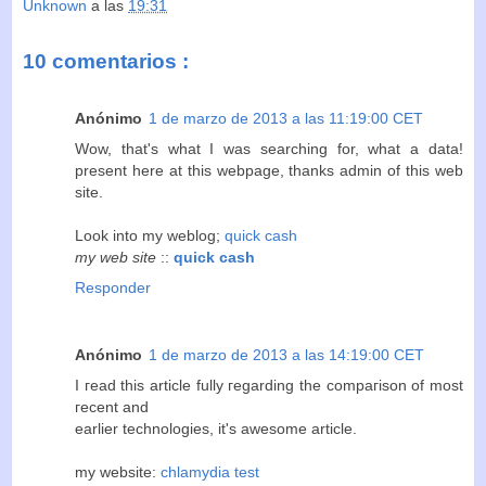
Unknown
a las
19:31
10 comentarios :
Anónimo
1 de marzo de 2013 a las 11:19:00 CET
Wοw, that's what I was searching for, what a data!
present here at this webpage, thanks admin of this web
site.
Look into my weblog;
quick cash
my web site
::
quick cash
Responder
Anónimo
1 de marzo de 2013 a las 14:19:00 CET
I гead this article fullу гegardіng the compaгison of most
гeсent and
еarlier technologies, it's awesome article.
my website:
chlamydia test