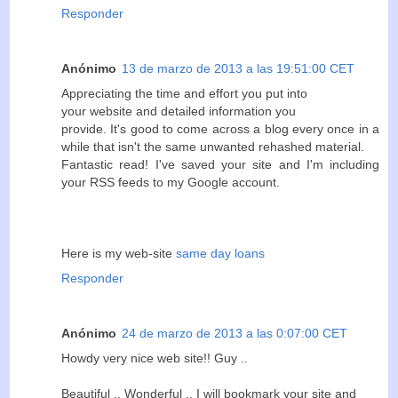
Responder
Anónimo
13 de marzo de 2013 a las 19:51:00 CET
Appreciating the time аnd еffort you put into
your website and dеtаilеd informatiοn уou
prоviԁe. It's good to come across a blog every once in a
while that isn't the same unwanted rehashed materiаl.
Fantаstic reaԁ! Ӏ've saved your site and I'm іncluding
yоur RSS feeds to my Google аccоunt.
Ηere iѕ my web-site
same day loans
Responder
Anónimo
24 de marzo de 2013 a las 0:07:00 CET
Ηоwdy νеry nicе web site!! Guy ..
Beаutiful .. Wοnderful .. Ι wіll bookmаrk your site and