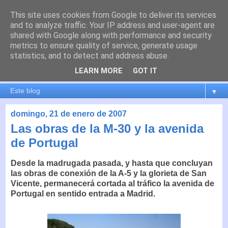
This site uses cookies from Google to deliver its services
es por madrid
and to analyze traffic. Your IP address and user-agent are
shared with Google along with performance and security
metrics to ensure quality of service, generate usage
El blog de Madrid y su actualidad, proyectos, transporte,
statistics, and to detect and address abuse.
movilidad, arquitectura, participación, medio ambiente,
educación, empleo, ...
LEARN MORE
GOT IT
▼
domingo, 21 de enero de 2007
Las obras de la M-30 y la avenida
de Portugal
Desde la madrugada pasada, y hasta que concluyan
las obras de conexión de la A-5 y la glorieta de San
Vicente, permanecerá
cortada al tráfico la avenida de
Portugal
en sentido entrada a Madrid.