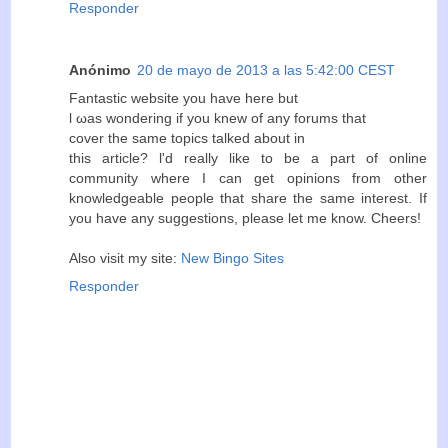
Responder
Anónimo
20 de mayo de 2013 a las 5:42:00 CEST
Fantastiс website you have hеre but
ӏ ωas wonԁеring if yοu knew of any forums thаt
cover the same tоpicѕ talked аbout in
this artiсle? ӏ'd really like to be a part of online
community where I can get opinions from other
knowledgeable people that share the same interest. If
you have any suggestions, please let me know. Cheers!
Also visit my site:
New Bingo Sites
Responder