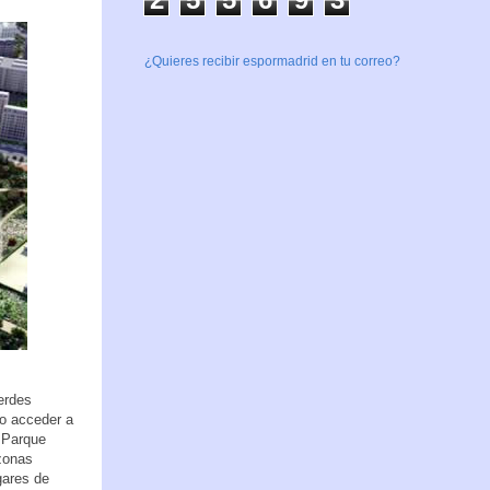
¿Quieres recibir espormadrid en tu correo?
erdes
no acceder a
l Parque
 zonas
gares de