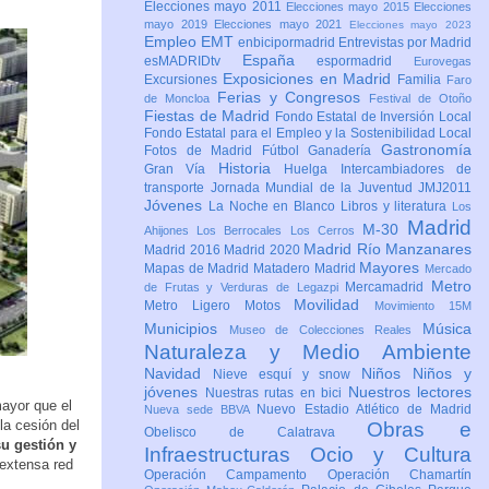
Elecciones mayo 2011
Elecciones mayo 2015
Elecciones
mayo 2019
Elecciones mayo 2021
Elecciones mayo 2023
Empleo
EMT
enbicipormadrid
Entrevistas por Madrid
España
esMADRIDtv
espormadrid
Eurovegas
Exposiciones en Madrid
Excursiones
Familia
Faro
Ferias y Congresos
de Moncloa
Festival de Otoño
Fiestas de Madrid
Fondo Estatal de Inversión Local
Fondo Estatal para el Empleo y la Sostenibilidad Local
Gastronomía
Fotos de Madrid
Fútbol
Ganadería
Historia
Gran Vía
Huelga
Intercambiadores de
transporte
Jornada Mundial de la Juventud JMJ2011
Jóvenes
La Noche en Blanco
Libros y literatura
Los
Madrid
M-30
Ahijones
Los Berrocales
Los Cerros
Madrid Río Manzanares
Madrid 2016
Madrid 2020
Mayores
Mapas de Madrid
Matadero Madrid
Mercado
Metro
Mercamadrid
de Frutas y Verduras de Legazpi
Movilidad
Metro Ligero
Motos
Movimiento 15M
Municipios
Música
Museo de Colecciones Reales
Naturaleza y Medio Ambiente
Navidad
Niños
Niños y
Nieve esquí y snow
jóvenes
Nuestros lectores
Nuestras rutas en bici
ayor que el
Nuevo Estadio Atlético de Madrid
Nueva sede BBVA
la cesión del
Obras e
Obelisco de Calatrava
u gestión y
Infraestructuras
Ocio y Cultura
 extensa red
Operación Campamento
Operación Chamartín