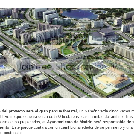
a del proyecto será el gran parque forestal
, un pulmón verde cinco veces m
El Retiro que ocupará cerca de 500 hectáreas, casi la mitad del ámbito. Tras 
parte de los propietarios,
el Ayuntamiento de Madrid será responsable de s
iento
. Este parque contará con un carril bici alrededor de su perímetro y una
s peatonales.