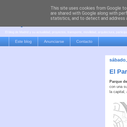
This site uses cookies from Google to 
are shared with Google along with per
es por madrid
statistics, and to detect and address 
El blog de Madrid y su actualidad, proyectos, transporte, movilidad, arquitectura, partici
Este blog
Anunciarse
Contacto
sábado,
El Pa
Parque de
con una su
la capital,