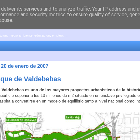
deliver its services and to analyze traffic. Your IP address and 
formance and security metrics to ensure quality of service, gen
abuse.
pación, medio ambiente, educación, empleo, ...
 20 de enero de 2007
rque de Valdebebas
 Valdebebas es uno de los mayores proyectos urbanísticos de la histori
perficie superior a los 10 millones de m2 situado en un enclave privilegiado e
 aspira a convertirse en un modelo de equilibrio tanto a nivel nacional como in