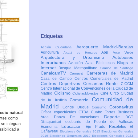
Etiquetas
Aeropuerto Madrid-Barajas
Acción Ciudadana
Agricultura
App
Arco Verde
Alcalá de Henares
Arquitectura y Urbanismo
Autobuses
Interurbanos
Blogs e
Aviación
Azca
Bibliotecas
Internet
Bosque Metropolitano
Camino de Santiago
CanalcamTV
Carreteras de Madrid
Carnaval
Casa de Campo
Centros Comerciales de Madrid
Centros Deportivos
Cercanías Renfe
CICCM
Centro Internacional de Convenciones de la Ciudad de
Ciclismo
Madrid
Cine
Circo
Ciudad
CiclistasMolestos
Comunidad de
Comercio
de la Justicia
Madrid
Coronavirus
Conde Duque
Consumo
Crítica espectáculos
CTBA Cuatro Torres Business
edio natural
.
Deporte
Area
Danza
De vacaciones
DGT
entes como
ecobarrio de Puente de Vallecas
Discapacidad
 se integran
Educación
Economía
Eje Prado Recoletos
El
sibilidad a
Cañaveral
Elecciones Generales 2015
Elecciones Generales
2016
Elecciones Generales 2019
Elecciones Generales 2023