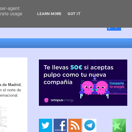
user-agent
erate usage
LEARN MORE
GOT IT
a de Madrid
,
n el norte de
ternacional.