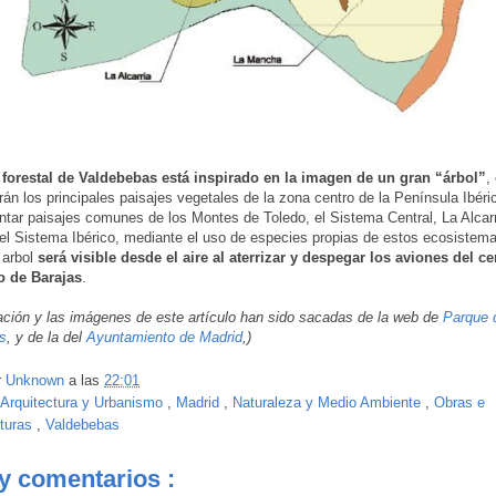
 forestal de Valdebebas está inspirado en la imagen de un gran “árbol”
,
rán los principales paisajes vegetales de la zona centro de la Península Ibéric
ntar paisajes comunes de los Montes de Toledo, el Sistema Central, La Alcarr
l Sistema Ibérico, mediante el uso de especies propias de estos ecosistem
 arbol
será visible desde el aire al aterrizar y despegar los aviones del c
o de Barajas
.
ación y las imágenes de este artículo han sido sacadas de la web de
Parque 
s
, y de la del
Ayuntamiento de Madrid
,)
r
Unknown
a las
22:01
Arquitectura y Urbanismo
,
Madrid
,
Naturaleza y Medio Ambiente
,
Obras e
cturas
,
Valdebebas
y comentarios :