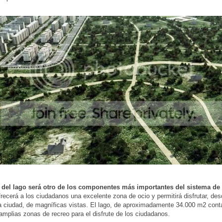
 del lago será otro de los componentes más importantes del sistema de
frecerá a los ciudadanos una excelente zona de ocio y permitirá disfrutar, de
a ciudad, de magníficas vistas. El lago, de aproximadamente 34.000 m2 cont
 amplias zonas de recreo para el disfrute de los ciudadanos.