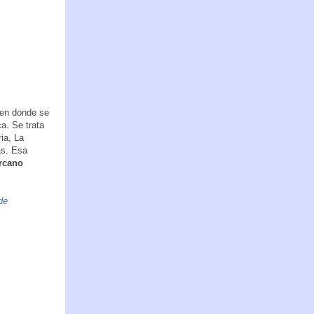
 en donde se
a. Se trata
ia, La
as. Esa
ercano
de