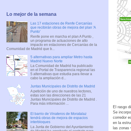
Lo mejor de la semana
Las 17 estaciones de Renfe Cercanías
que recibirán obras de mejora del plan 'A
Punto'
Renfe pone en marcha el plan A Punto ,
un programa de actuaciones de alto
impacto en estaciones de Cercanías de la
Comunidad de Madrid que b...
5 alternativas para ampliar Metro hasta
Madrid Nuevo Norte
La Comunidad de Madrid ha publicado
en el Portal de Trasparencia regional las
5 alternativas que estudia para llevar a
cabo la ampliación d...
Juntas Municipales de Distrito de Madrid
A petición de uno de nuestros lectores,
estas son las direcciones de las 21
Juntas Municipales de Distrito de Madrid .
Para más información ...
El rasgo d
Se incorpo
El barrio de Vinateros de Moratalaz
corredor e
tendrá obras de mejora de espacios
interbloques
en la estr
La Junta de Gobierno del Ayuntamiento
las zonas 
de Madrid ha aprobado el contrato para