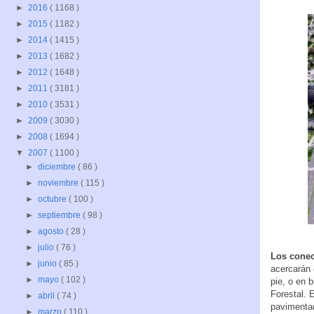
►
2016
( 1168 )
►
2015
( 1182 )
►
2014
( 1415 )
►
2013
( 1682 )
►
2012
( 1648 )
►
2011
( 3181 )
►
2010
( 3531 )
►
2009
( 3030 )
►
2008
( 1694 )
▼
2007
( 1100 )
►
diciembre
( 86 )
►
noviembre
( 115 )
►
octubre
( 100 )
►
septiembre
( 98 )
►
agosto
( 28 )
►
julio
( 76 )
Los conec
►
junio
( 85 )
acercarán 
►
mayo
( 102 )
pie, o en 
Forestal. 
►
abril
( 74 )
pavimenta
►
marzo
( 110 )