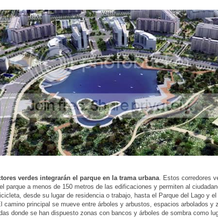
tores verdes
integrarán el parque en la trama urbana
. Estos corredores v
el parque a menos de 150 metros de las edificaciones y permiten al ciudada
bicicleta, desde su lugar de residencia o trabajo, hasta el Parque del Lago y e
El camino principal se mueve entre árboles y arbustos, espacios arbolados y
das donde se han dispuesto zonas con bancos y árboles de sombra como lu