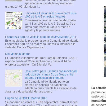
ejecutar las obras de la regeneración
urbana 14.06-Moratalaz I...
Empieza a funcionar el nuevo carril Bus-
VAO de la A-2 en estos horarios
Comienza la fase de pruebas del nuevo
carril Bus-VAO de la A-2. Se activará de
forma progresiva durante el mes de
agosto y la primera semana...
Esperanza Aguirre visita la sede de la JMJ Madrid 2011
Este mediodía, la presidenta de la Comunidad de Madrid
Esperanza Aguirre ha realizado una visita informal a la
sede del Comité Organizador L...
Del Moma a Madrid
El Pabellón Villanueva del Real Jardín Botánico (CSIC)
expone desde el 22 de septiembre y hasta el 14 de
enero la exposición, On-Site, del M...
Un eurotaxi para usuarios con movilidad
reducida de la línea 7b de Metro entre
Jarama y Hospital del Henares
La Comunidad de Madrid pone en
marcha un servicio de transporte
La estrell
adaptado que conecta las estaciones de
Jarama y Hospital del Henares, en...
parque de 
suelo por 
Cupón de la ONCE Madrid 2016
mantenim
Se pondrán en venta el 28 de septiembre, para el sorteo
de sendero
del jueves 1 de octubre "Cinco millones de corazonadas