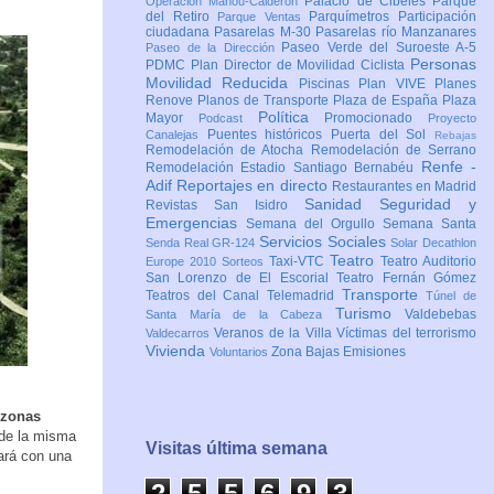
Palacio de Cibeles
Parque
Operación Mahou-Calderón
del Retiro
Parquímetros
Participación
Parque Ventas
ciudadana
Pasarelas M-30
Pasarelas río Manzanares
Paseo Verde del Suroeste A-5
Paseo de la Dirección
Personas
PDMC Plan Director de Movilidad Ciclista
Movilidad Reducida
Piscinas
Plan VIVE
Planes
Renove
Planos de Transporte
Plaza de España
Plaza
Política
Mayor
Promocionado
Podcast
Proyecto
Puentes históricos
Puerta del Sol
Canalejas
Rebajas
Remodelación de Atocha
Remodelación de Serrano
Renfe -
Remodelación Estadio Santiago Bernabéu
Adif
Reportajes en directo
Restaurantes en Madrid
Sanidad
Seguridad y
Revistas
San Isidro
Emergencias
Semana del Orgullo
Semana Santa
Servicios Sociales
Senda Real GR-124
Solar Decathlon
Teatro
Taxi-VTC
Teatro Auditorio
Europe 2010
Sorteos
San Lorenzo de El Escorial
Teatro Fernán Gómez
Transporte
Teatros del Canal
Telemadrid
Túnel de
Turismo
Valdebebas
Santa María de la Cabeza
Veranos de la Villa
Víctimas del terrorismo
Valdecarros
Vivienda
Zona Bajas Emisiones
Voluntarios
 zonas
sde la misma
Visitas última semana
ará con una
2
5
5
6
9
3