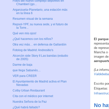
Fotos del nuevo complejo deportivo en
Chamberí (go...
Arganzuela-Planetario, una estación más
en la línea 6
Resumen visual de la semana
Repsol-YPF, su nueva sede, y el futuro de
la Torre...
Qué ven mis ojos!
El parque
¿Qué hacemos con los niños?
representa
Otra vez más… en defensa de Gallardón
de represe
Fotolog de Madrid: Andresitio's
Mancha o e
Alcorcón side Story II Las bandas (estudio
imagen de
de 2005)
aeropuert
Darme de baja
(La inform
que llega Sabanés....
Valdebeba
VER para CREER
El Ayuntamiento de Madrid activa el Plan
Escrito po
Nevadas
Etiquetas:
Colby Urban Restaurant
Infraestru
Cita con el médico por internet
Nuestra Señora de la Paz
No ha
¿Qué habrá fallado?