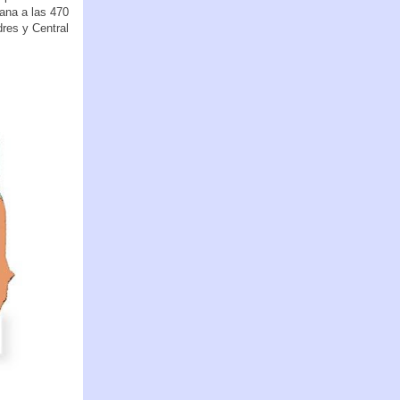
cana a las 470
res y Central