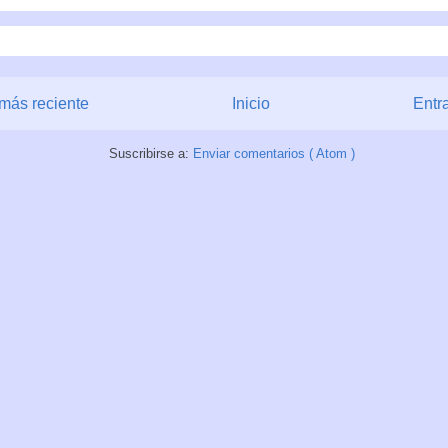
más reciente
Inicio
Entr
Suscribirse a:
Enviar comentarios ( Atom )