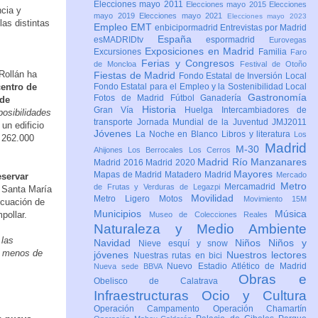
Elecciones mayo 2011
Elecciones mayo 2015
Elecciones
ncia y
mayo 2019
Elecciones mayo 2021
Elecciones mayo 2023
as distintas
Empleo
EMT
enbicipormadrid
Entrevistas por Madrid
España
esMADRIDtv
espormadrid
Eurovegas
Exposiciones en Madrid
Excursiones
Familia
Faro
Ferias y Congresos
de Moncloa
Festival de Otoño
Rollán ha
Fiestas de Madrid
Fondo Estatal de Inversión Local
entro de
Fondo Estatal para el Empleo y la Sostenibilidad Local
Gastronomía
Fotos de Madrid
Fútbol
Ganadería
 de
Historia
Gran Vía
Huelga
Intercambiadores de
posibilidades
transporte
Jornada Mundial de la Juventud JMJ2011
un edificio
Jóvenes
La Noche en Blanco
Libros y literatura
Los
 262.000
Madrid
M-30
Ahijones
Los Berrocales
Los Cerros
Madrid Río Manzanares
Madrid 2016
Madrid 2020
Mayores
Mapas de Madrid
Matadero Madrid
Mercado
eservar
Metro
Mercamadrid
de Frutas y Verduras de Legazpi
. Santa María
Movilidad
Metro Ligero
Motos
Movimiento 15M
ecuación de
Municipios
Música
pollar.
Museo de Colecciones Reales
Naturaleza y Medio Ambiente
 las
Navidad
Niños
Niños y
Nieve esquí y snow
on menos de
jóvenes
Nuestros lectores
Nuestras rutas en bici
Nuevo Estadio Atlético de Madrid
Nueva sede BBVA
Obras e
Obelisco de Calatrava
Infraestructuras
Ocio y Cultura
Operación Campamento
Operación Chamartín