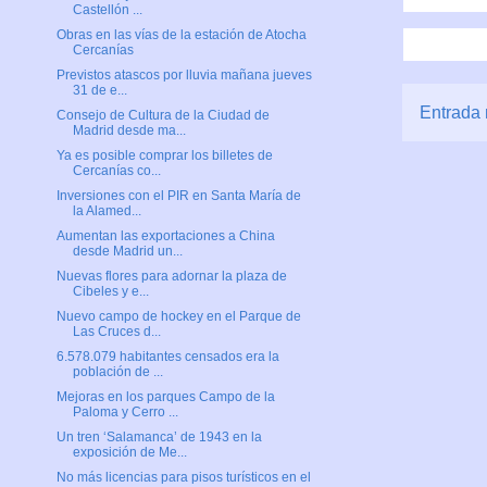
Castellón ...
Obras en las vías de la estación de Atocha
Cercanías
Previstos atascos por lluvia mañana jueves
31 de e...
Entrada 
Consejo de Cultura de la Ciudad de
Madrid desde ma...
Ya es posible comprar los billetes de
Cercanías co...
Inversiones con el PIR en Santa María de
la Alamed...
Aumentan las exportaciones a China
desde Madrid un...
Nuevas flores para adornar la plaza de
Cibeles y e...
Nuevo campo de hockey en el Parque de
Las Cruces d...
6.578.079 habitantes censados era la
población de ...
Mejoras en los parques Campo de la
Paloma y Cerro ...
Un tren ‘Salamanca’ de 1943 en la
exposición de Me...
No más licencias para pisos turísticos en el