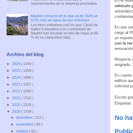
En el muni
representantes de la empresa promotora
vehículo 
...
automático
Madrid consume en lo que va de 2026 un
contaminan
8,2% más de agua de sus embalses
Los trece embalses con los que Canal de
En ese sen
Isabel II abastece a la Comunidad de
cargo al P
Madrid han iniciado el mes de mayo al 86
% de su capacidad máxi...
un importe
con la re
renovación
Archivo del blog
Respecto a
►
2026
( 1044 )
asignado, 
►
2025
( 1839 )
En cuanto 
►
2024
( 1986 )
edificio qu
►
2023
( 1557 )
solicitud p
►
2022
( 1600 )
Escrito po
►
2021
( 1522 )
Etiquetas
►
2020
( 1526 )
▼
2019
( 1339 )
No ha
►
diciembre
( 122 )
►
noviembre
( 95 )
Publi
►
octubre
( 93 )