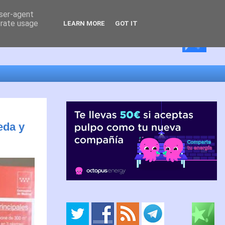
user-agent
erate usage
LEARN MORE
GOT IT
eda y