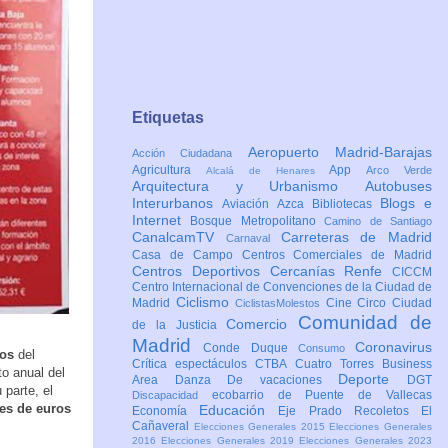
Etiquetas
Aeropuerto Madrid-Barajas
Acción Ciudadana
Agricultura
App
Arco Verde
Alcalá de Henares
Arquitectura y Urbanismo
Autobuses
Interurbanos
Blogs e
Aviación
Azca
Bibliotecas
Internet
Bosque Metropolitano
Camino de Santiago
CanalcamTV
Carreteras de Madrid
Carnaval
Casa de Campo
Centros Comerciales de Madrid
Centros Deportivos
Cercanías Renfe
CICCM
Centro Internacional de Convenciones de la Ciudad de
Ciclismo
Madrid
Cine
Circo
Ciudad
CiclistasMolestos
Comunidad de
Comercio
de la Justicia
Madrid
Coronavirus
Conde Duque
Consumo
ros
del
Crítica espectáculos
CTBA Cuatro Torres Business
o anual del
Deporte
Area
Danza
De vacaciones
DGT
parte, el
ecobarrio de Puente de Vallecas
Discapacidad
nes de euros
Educación
Economía
Eje Prado Recoletos
El
Cañaveral
Elecciones Generales 2015
Elecciones Generales
2016
Elecciones Generales 2019
Elecciones Generales 2023