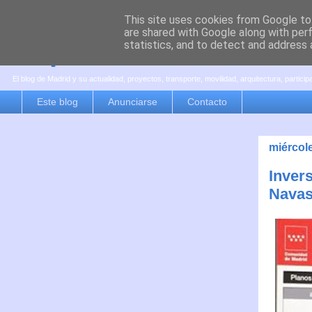
This site uses cookies from Google to 
are shared with Google along with per
es por madrid
statistics, and to detect and address 
El blog de Madrid y su actualidad, proyectos, transporte, movilidad, arquitectura, partici
Este blog
Anunciarse
Contacto
miércol
Inver
Navas