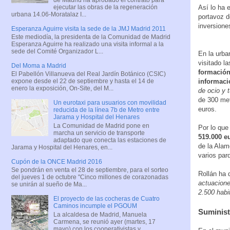
ejecutar las obras de la regeneración
Así lo ha 
urbana 14.06-Moratalaz I...
portavoz d
inversione
Esperanza Aguirre visita la sede de la JMJ Madrid 2011
Este mediodía, la presidenta de la Comunidad de Madrid
Esperanza Aguirre ha realizado una visita informal a la
sede del Comité Organizador L...
En la urba
visitado l
Del Moma a Madrid
formación
El Pabellón Villanueva del Real Jardín Botánico (CSIC)
informació
expone desde el 22 de septiembre y hasta el 14 de
enero la exposición, On-Site, del M...
de ocio y 
de 300 met
Un eurotaxi para usuarios con movilidad
euros.
reducida de la línea 7b de Metro entre
Jarama y Hospital del Henares
La Comunidad de Madrid pone en
Por lo que
marcha un servicio de transporte
519.000 e
adaptado que conecta las estaciones de
de la Alam
Jarama y Hospital del Henares, en...
varios par
Cupón de la ONCE Madrid 2016
Se pondrán en venta el 28 de septiembre, para el sorteo
Rollán ha
del jueves 1 de octubre "Cinco millones de corazonadas
actuacione
se unirán al sueño de Ma...
2.500 habi
El proyecto de las cocheras de Cuatro
Caminos incumple el PGOUM
Suminist
La alcaldesa de Madrid, Manuela
Carmena, se reunió ayer (martes, 17
mayo) con los cooperativistas y