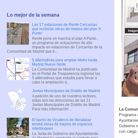
Lo mejor de la semana
Las 17 estaciones de Renfe Cercanías
que recibirán obras de mejora del plan 'A
Punto'
Renfe pone en marcha el plan A Punto ,
un programa de actuaciones de alto
impacto en estaciones de Cercanías de la
Comunidad de Madrid que b...
5 alternativas para ampliar Metro hasta
Madrid Nuevo Norte
La Comunidad de Madrid ha publicado
en el Portal de Trasparencia regional las
5 alternativas que estudia para llevar a
cabo la ampliación d...
Juntas Municipales de Distrito de Madrid
A petición de uno de nuestros lectores,
estas son las direcciones de las 21
Juntas Municipales de Distrito de Madrid .
Para más información ...
La Comuni
Programa d
El barrio de Vinateros de Moratalaz
Ayuntamien
tendrá obras de mejora de espacios
Gobierno r
interbloques
con cargo 
La Junta de Gobierno del Ayuntamiento
de Madrid ha aprobado el contrato para