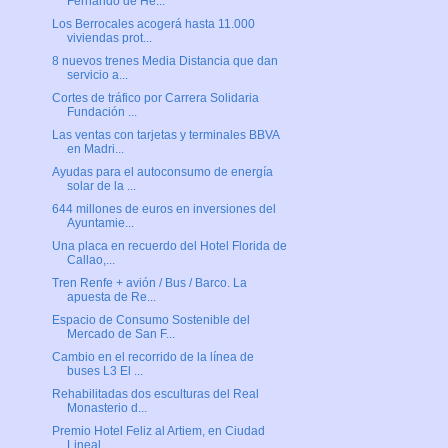
Fernando de He...
Los Berrocales acogerá hasta 11.000
viviendas prot...
8 nuevos trenes Media Distancia que dan
servicio a...
Cortes de tráfico por Carrera Solidaria
Fundación ...
Las ventas con tarjetas y terminales BBVA
en Madri...
Ayudas para el autoconsumo de energía
solar de la ...
644 millones de euros en inversiones del
Ayuntamie...
Una placa en recuerdo del Hotel Florida de
Callao,...
Tren Renfe + avión / Bus / Barco. La
apuesta de Re...
Espacio de Consumo Sostenible del
Mercado de San F...
Cambio en el recorrido de la línea de
buses L3 El ...
Rehabilitadas dos esculturas del Real
Monasterio d...
Premio Hotel Feliz al Artiem, en Ciudad
Lineal