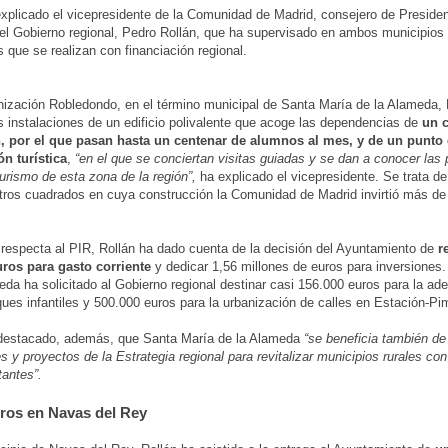
explicado el vicepresidente de la Comunidad de Madrid, consejero de Preside
el Gobierno regional, Pedro Rollán, que ha supervisado en ambos municipios l
s que se realizan con financiación regional.
nización Robledondo, en el término municipal de Santa María de la Alameda, 
as instalaciones de un edificio polivalente que acoge las dependencias de
un c
, por el que pasan hasta un centenar de alumnos al mes, y de un punto
n turística
,
“en el que se conciertan visitas guiadas y se dan a conocer las 
turismo de esta zona de la región”,
ha explicado el vicepresidente. Se trata de 
ros cuadrados en cuya construcción la Comunidad de Madrid invirtió más de
 respecta al PIR, Rollán ha dado cuenta de la decisión del Ayuntamiento de
r
uros para gasto corriente
y dedicar 1,56 millones de euros para inversiones
eda ha solicitado al Gobierno regional destinar casi 156.000 euros para la ad
ques infantiles y 500.000 euros para la urbanización de calles en Estación-Pim
 destacado, además, que Santa María de la Alameda
“se beneficia también de
s y proyectos de la Estrategia regional para revitalizar municipios rurales c
tantes”.
ros en Navas del Rey