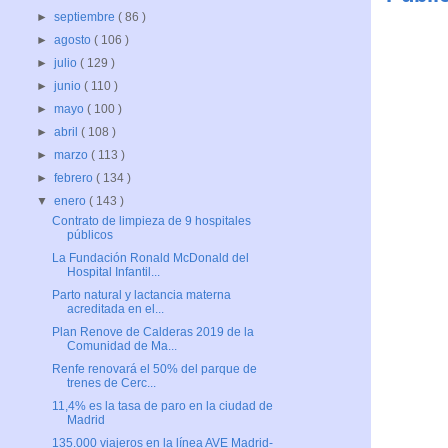
►
septiembre
( 86 )
►
agosto
( 106 )
►
julio
( 129 )
►
junio
( 110 )
►
mayo
( 100 )
►
abril
( 108 )
►
marzo
( 113 )
►
febrero
( 134 )
▼
enero
( 143 )
Contrato de limpieza de 9 hospitales
públicos
La Fundación Ronald McDonald del
Hospital Infantil...
Parto natural y lactancia materna
acreditada en el...
Plan Renove de Calderas 2019 de la
Comunidad de Ma...
Renfe renovará el 50% del parque de
trenes de Cerc...
11,4% es la tasa de paro en la ciudad de
Madrid
135.000 viajeros en la línea AVE Madrid-