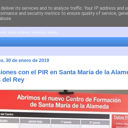
deliver its services and to analyze traffic. Your IP address and 
formance and security metrics to ensure quality of service, gen
abuse.
pación, medio ambiente, educación, empleo, ...
es, 30 de enero de 2019
siones con el PIR en Santa María de la Alam
 del Rey