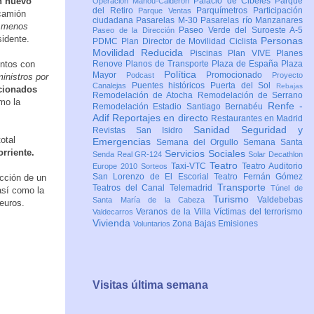
 nuevo
Palacio de Cibeles
Parque
Operación Mahou-Calderón
del Retiro
Parquímetros
Participación
Parque Ventas
camión
ciudadana
Pasarelas M-30
Pasarelas río Manzanares
y menos
Paseo Verde del Suroeste A-5
Paseo de la Dirección
sidente.
Personas
PDMC Plan Director de Movilidad Ciclista
Movilidad Reducida
Piscinas
Plan VIVE
Planes
entos con
Renove
Planos de Transporte
Plaza de España
Plaza
Política
Mayor
Promocionado
Podcast
Proyecto
inistros por
Puentes históricos
Puerta del Sol
Canalejas
Rebajas
acionados
Remodelación de Atocha
Remodelación de Serrano
mo la
Renfe -
Remodelación Estadio Santiago Bernabéu
Adif
Reportajes en directo
Restaurantes en Madrid
Sanidad
Seguridad y
Revistas
San Isidro
otal
Emergencias
Semana del Orgullo
Semana Santa
rriente.
Servicios Sociales
Senda Real GR-124
Solar Decathlon
Teatro
Taxi-VTC
Teatro Auditorio
Europe 2010
Sorteos
San Lorenzo de El Escorial
Teatro Fernán Gómez
ucción de un
Transporte
Teatros del Canal
Telemadrid
Túnel de
 así como la
Turismo
Valdebebas
Santa María de la Cabeza
euros.
Veranos de la Villa
Víctimas del terrorismo
Valdecarros
Vivienda
Zona Bajas Emisiones
Voluntarios
Visitas última semana