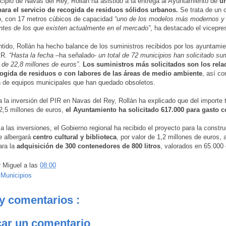
cipio de Navas del Rey, Rollán ha asistido a la entrega al Ayuntamiento de
un
para el servicio de recogida de residuos sólidos urbanos.
Se trata de un 
, con 17 metros cúbicos de capacidad
“uno de los modelos más modernos 
tes de los que existen actualmente en el mercado”
, ha destacado el vicepre
tido, Rollán ha hecho balance de los suministros recibidos por los ayuntami
IR.
“Hasta la fecha
–ha señalado-
un total de 72 municipios han solicitado sum
 de 22,8 millones de euros”.
Los suministros más solicitados son los rel
cogida de residuos o con labores de las áreas de medio ambiente
, así co
 de equipos municipales que han quedado obsoletos.
 la inversión del PIR en Navas del Rey, Rollán ha explicado que del importe t
2,5 millones de euros,
el Ayuntamiento ha solicitado 617.000 para gasto co
a las inversiones, el Gobierno regional ha recibido el proyecto para la constr
e albergará
centro cultural y biblioteca
, por valor de 1,2 millones de euros,
ara la
adquisición de 300 contenedores de 800 litros
, valorados en 65.000 
r
Miguel
a las
08:00
:
Municipios
y comentarios :
car un comentario