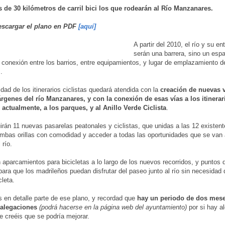
 de 30 kilómetros de carril bici los que rodearán al Río Manzanares.
scargar el plano en PDF
[aquí]
A partir del 2010, el río y su en
serán una barrera, sino un esp
 conexión entre los barrios, entre equipamientos, y lugar de emplazamiento 
.
idad de los itinerarios ciclistas quedará atendida con la
creación de nuevas 
genes del río Manzanares, y con la conexión de esas vías a los itinerar
 actualmente, a los parques, y al Anillo Verde Ciclista
.
irán 11 nuevas pasarelas peatonales y ciclistas, que unidas a las 12 existent
mbas orillas con comodidad y acceder a todas las oportunidades que se van
 río.
 aparcamientos para bicicletas a lo largo de los nuevos recorridos, y puntos d
 para que los madrileños puedan disfrutar del paseo junto al río sin necesidad 
cleta.
s en detalle parte de ese plano, y recordad que
hay un periodo de dos mese
 alegaciones
(podrá hacerse en la página web del ayuntamiento)
por si hay a
e creéis que se podría mejorar.