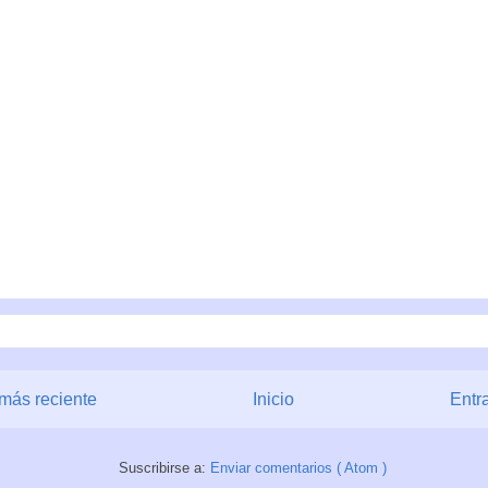
más reciente
Inicio
Entr
Suscribirse a:
Enviar comentarios ( Atom )