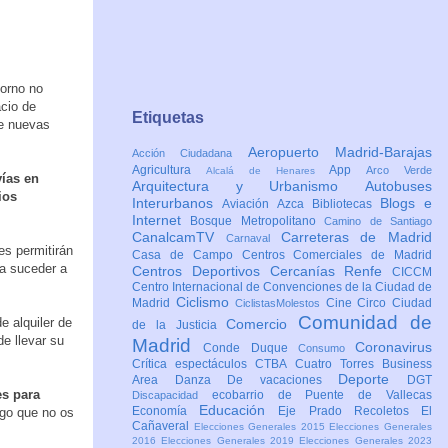
torno no
acio de
Etiquetas
de nuevas
Aeropuerto Madrid-Barajas
Acción Ciudadana
Agricultura
App
Arco Verde
Alcalá de Henares
vías en
Arquitectura y Urbanismo
Autobuses
ios
Interurbanos
Blogs e
Aviación
Azca
Bibliotecas
Internet
Bosque Metropolitano
Camino de Santiago
CanalcamTV
Carreteras de Madrid
Carnaval
es permitirán
Casa de Campo
Centros Comerciales de Madrid
 a suceder a
Centros Deportivos
Cercanías Renfe
CICCM
Centro Internacional de Convenciones de la Ciudad de
Ciclismo
Madrid
Cine
Circo
Ciudad
CiclistasMolestos
Comunidad de
e alquiler de
Comercio
de la Justicia
de llevar su
Madrid
Coronavirus
Conde Duque
Consumo
Crítica espectáculos
CTBA Cuatro Torres Business
Deporte
Area
Danza
De vacaciones
DGT
s para
ecobarrio de Puente de Vallecas
Discapacidad
Educación
Economía
Eje Prado Recoletos
El
lgo que no os
Cañaveral
Elecciones Generales 2015
Elecciones Generales
2016
Elecciones Generales 2019
Elecciones Generales 2023