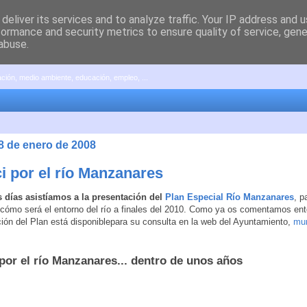
deliver its services and to analyze traffic. Your IP address and 
formance and security metrics to ensure quality of service, gen
abuse.
pación, medio ambiente, educación, empleo, ...
28 de enero de 2008
ci por el río Manzanares
 días asistíamos a la presentación del
Plan Especial Río Manzanares
, p
cómo será el entorno del río a finales del 2010. Como ya os comentamos en
ción del Plan está disponiblepara su consulta en la web del Ayuntamiento,
mun
 por el río Manzanares... dentro de unos años