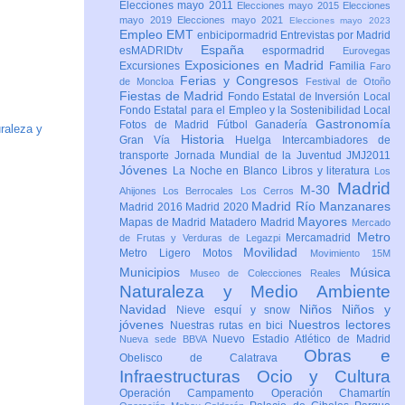
Elecciones mayo 2011
Elecciones mayo 2015
Elecciones
mayo 2019
Elecciones mayo 2021
Elecciones mayo 2023
Empleo
EMT
enbicipormadrid
Entrevistas por Madrid
España
esMADRIDtv
espormadrid
Eurovegas
Exposiciones en Madrid
Excursiones
Familia
Faro
Ferias y Congresos
de Moncloa
Festival de Otoño
Fiestas de Madrid
Fondo Estatal de Inversión Local
Fondo Estatal para el Empleo y la Sostenibilidad Local
Gastronomía
Fotos de Madrid
Fútbol
Ganadería
raleza y
Historia
Gran Vía
Huelga
Intercambiadores de
transporte
Jornada Mundial de la Juventud JMJ2011
Jóvenes
La Noche en Blanco
Libros y literatura
Los
Madrid
M-30
Ahijones
Los Berrocales
Los Cerros
Madrid Río Manzanares
Madrid 2016
Madrid 2020
Mayores
Mapas de Madrid
Matadero Madrid
Mercado
Metro
Mercamadrid
de Frutas y Verduras de Legazpi
Movilidad
Metro Ligero
Motos
Movimiento 15M
Municipios
Música
Museo de Colecciones Reales
Naturaleza y Medio Ambiente
Navidad
Niños
Niños y
Nieve esquí y snow
jóvenes
Nuestros lectores
Nuestras rutas en bici
Nuevo Estadio Atlético de Madrid
Nueva sede BBVA
Obras e
Obelisco de Calatrava
Infraestructuras
Ocio y Cultura
Operación Campamento
Operación Chamartín