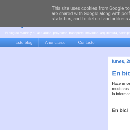
This site uses cookies from Google to 
are shared with Google along with per
es por madrid
statistics, and to detect and address 
El blog de Madrid y su actualidad, proyectos, transporte, movilidad, arquitectura, partici
Este blog
Anunciarse
Contacto
lunes, 
En bi
Hace unos
mostraros 
la informa
En bici