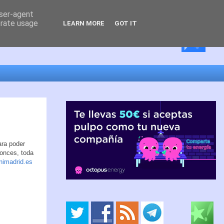
user-agent
erate usage
LEARN MORE
GOT IT
ara poder
tonces, toda
imadrid.es