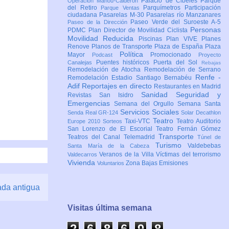
Palacio de Cibeles
Parque
Operación Mahou-Calderón
del Retiro
Parquímetros
Participación
Parque Ventas
ciudadana
Pasarelas M-30
Pasarelas río Manzanares
Paseo Verde del Suroeste A-5
Paseo de la Dirección
Personas
PDMC Plan Director de Movilidad Ciclista
Movilidad Reducida
Piscinas
Plan VIVE
Planes
Renove
Planos de Transporte
Plaza de España
Plaza
Política
Mayor
Promocionado
Podcast
Proyecto
Puentes históricos
Puerta del Sol
Canalejas
Rebajas
Remodelación de Atocha
Remodelación de Serrano
Renfe -
Remodelación Estadio Santiago Bernabéu
Adif
Reportajes en directo
Restaurantes en Madrid
Sanidad
Seguridad y
Revistas
San Isidro
Emergencias
Semana del Orgullo
Semana Santa
Servicios Sociales
Senda Real GR-124
Solar Decathlon
Teatro
Taxi-VTC
Teatro Auditorio
Europe 2010
Sorteos
San Lorenzo de El Escorial
Teatro Fernán Gómez
Transporte
Teatros del Canal
Telemadrid
Túnel de
Turismo
Valdebebas
Santa María de la Cabeza
Veranos de la Villa
Víctimas del terrorismo
Valdecarros
Vivienda
Zona Bajas Emisiones
Voluntarios
ada antigua
Visitas última semana
2
6
8
6
9
8