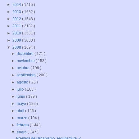
►
2014
( 1415 )
►
2013
( 1682 )
►
2012
( 1648 )
►
2011
( 3181 )
►
2010
( 3531 )
►
2009
( 3030 )
▼
2008
( 1694 )
►
diciembre
( 171 )
►
noviembre
( 153 )
►
octubre
( 198 )
►
septiembre
( 200 )
►
agosto
( 25 )
►
julio
( 165 )
►
junio
( 139 )
►
mayo
( 122 )
►
abril
( 126 )
►
marzo
( 104 )
►
febrero
( 144 )
▼
enero
( 147 )
Premios de Urbanismo, Arquitectura, y