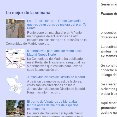
Serán más
Lo mejor de la semana
Puedes de
Las 17 estaciones de Renfe Cercanías
que recibirán obras de mejora del plan 'A
Punto'
encuentro,
Renfe pone en marcha el plan A Punto ,
un programa de actuaciones de alto
dotaciones
impacto en estaciones de Cercanías de la
Comunidad de Madrid que b...
La continu
5 alternativas para ampliar Metro hasta
ambas már
Madrid Nuevo Norte
existentes
La Comunidad de Madrid ha publicado
en el Portal de Trasparencia regional las
Se constru
5 alternativas que estudia para llevar a
cabo la ampliación d...
conectar a
lo largo del
Juntas Municipales de Distrito de Madrid
A petición de uno de nuestros lectores,
Se crearán
estas son las direcciones de las 21
Juntas Municipales de Distrito de Madrid .
bicicletas
Para más información ...
propia bici
El barrio de Vinateros de Moratalaz
Aquí tenéi
tendrá obras de mejora de espacios
presentar
interbloques
gusta o qu
La Junta de Gobierno del Ayuntamiento
de Madrid ha aprobado el contrato para