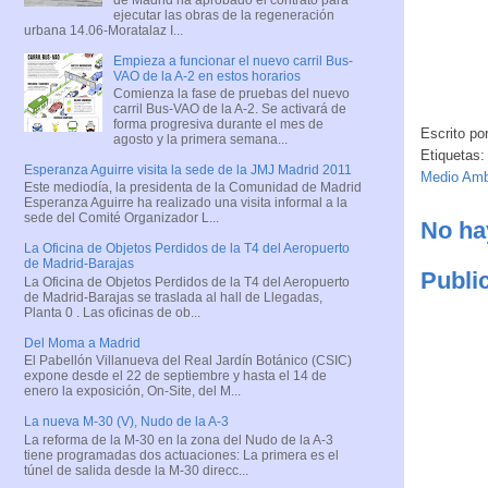
ejecutar las obras de la regeneración
urbana 14.06-Moratalaz I...
Empieza a funcionar el nuevo carril Bus-
VAO de la A-2 en estos horarios
Comienza la fase de pruebas del nuevo
carril Bus-VAO de la A-2. Se activará de
forma progresiva durante el mes de
Escrito po
agosto y la primera semana...
Etiquetas:
Esperanza Aguirre visita la sede de la JMJ Madrid 2011
Medio Am
Este mediodía, la presidenta de la Comunidad de Madrid
Esperanza Aguirre ha realizado una visita informal a la
sede del Comité Organizador L...
No ha
La Oficina de Objetos Perdidos de la T4 del Aeropuerto
de Madrid-Barajas
Publi
La Oficina de Objetos Perdidos de la T4 del Aeropuerto
de Madrid-Barajas se traslada al hall de Llegadas,
Planta 0 . Las oficinas de ob...
Del Moma a Madrid
El Pabellón Villanueva del Real Jardín Botánico (CSIC)
expone desde el 22 de septiembre y hasta el 14 de
enero la exposición, On-Site, del M...
La nueva M-30 (V), Nudo de la A-3
La reforma de la M-30 en la zona del Nudo de la A-3
tiene programadas dos actuaciones: La primera es el
túnel de salida desde la M-30 direcc...