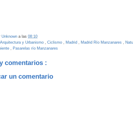
r
Unknown
a las
08:10
Arquitectura y Urbanismo
,
Ciclismo
,
Madrid
,
Madrid Río Manzanares
,
Natu
biente
,
Pasarelas río Manzanares
y comentarios :
car un comentario