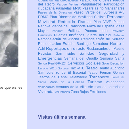
Palacio de Cibeles
Parque
Operación Mahou-Calderón
del Retiro
Parquímetros
Participación
Parque Ventas
ciudadana
Pasarelas M-30
Pasarelas río Manzanares
Paseo Verde del Suroeste A-5
Paseo de la Dirección
Personas
PDMC Plan Director de Movilidad Ciclista
Movilidad Reducida
Piscinas
Plan VIVE
Planes
Renove
Planos de Transporte
Plaza de España
Plaza
Política
Mayor
Promocionado
Podcast
Proyecto
Puentes históricos
Puerta del Sol
Canalejas
Rebajas
Remodelación de Atocha
Remodelación de Serrano
Renfe -
Remodelación Estadio Santiago Bernabéu
Adif
Reportajes en directo
Restaurantes en Madrid
Sanidad
Seguridad y
Revistas
San Isidro
Emergencias
Semana del Orgullo
Semana Santa
Servicios Sociales
Senda Real GR-124
Solar Decathlon
Teatro
Taxi-VTC
Teatro Auditorio
Europe 2010
Sorteos
San Lorenzo de El Escorial
Teatro Fernán Gómez
Transporte
Teatros del Canal
Telemadrid
Túnel de
Turismo
Valdebebas
Santa María de la Cabeza
Veranos de la Villa
Víctimas del terrorismo
ue queréis es
Valdecarros
Vivienda
Zona Bajas Emisiones
Voluntarios
Visitas última semana