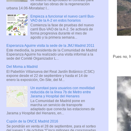
ejecutar las obras de la regeneración
urbana 14.06-Moratalaz I...
Empieza a funcionar el nuevo carril Bus-
VAO de la A-2 en estos horarios
Comienza la fase de pruebas del nuevo
carril Bus-VAO de la A-2. Se activará de
forma progresiva durante el mes de
agosto y la primera semana...
Esperanza Aguirre visita la sede de la JMJ Madrid 2011
Este mediodía, la presidenta de la Comunidad de Madrid
Esperanza Aguirre ha realizado una visita informal a la
Pues no, h
sede del Comité Organizador L...
Del Moma a Madrid
El Pabellón Villanueva del Real Jardín Botánico (CSIC)
expone desde el 22 de septiembre y hasta el 14 de
enero la exposición, On-Site, del M...
Un eurotaxi para usuarios con movilidad
reducida de la línea 7b de Metro entre
Jarama y Hospital del Henares
La Comunidad de Madrid pone en
marcha un servicio de transporte
adaptado que conecta las estaciones de
Jarama y Hospital del Henares, en...
Cupón de la ONCE Madrid 2016
Se pondrán en venta el 28 de septiembre, para el sorteo
del jueves 1 de octubre "Cinco millones de corazonadas