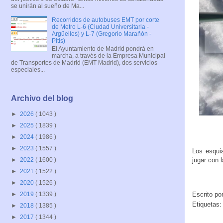
se unirán al sueño de Ma...
Recorridos de autobuses EMT por corte
de Metro L-6 (Ciudad Universitaria -
Argüelles) y L-7 (Gregorio Marañón -
Pitis)
El Ayuntamiento de Madrid pondrá en
marcha, a través de la Empresa Municipal
de Transportes de Madrid (EMT Madrid), dos servicios
especiales...
Archivo del blog
►
2026
( 1043 )
►
2025
( 1839 )
►
2024
( 1986 )
►
2023
( 1557 )
Los esqui
jugar con 
►
2022
( 1600 )
►
2021
( 1522 )
►
2020
( 1526 )
Escrito po
►
2019
( 1339 )
Etiquetas
►
2018
( 1385 )
►
2017
( 1344 )