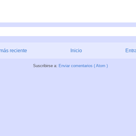
más reciente
Inicio
Entr
Suscribirse a:
Enviar comentarios ( Atom )