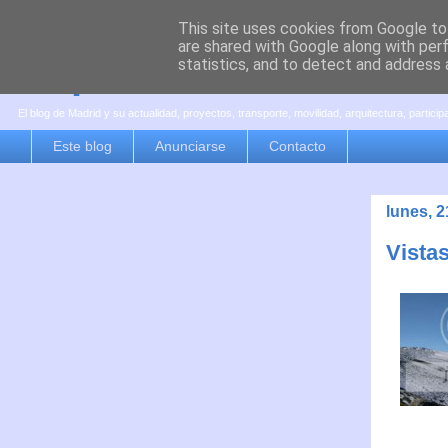
This site uses cookies from Google to 
are shared with Google along with per
es por madrid
statistics, and to detect and address 
El blog de Madrid y su actualidad, proyectos, transporte, movilidad, arquitectura, partici
Este blog
Anunciarse
Contacto
lunes, 
Vista