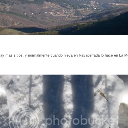
ay más sitios, y normalmente cuando nieva en Navacerrada lo hace en La M