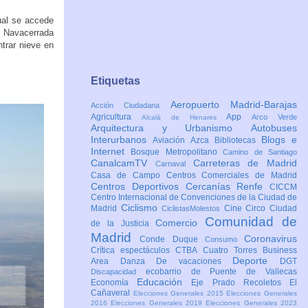
ual se accede
 Navacerrada
trar nieve en
Etiquetas
Aeropuerto Madrid-Barajas
Acción Ciudadana
Agricultura
App
Arco Verde
Alcalá de Henares
Arquitectura y Urbanismo
Autobuses
Interurbanos
Blogs e
Aviación
Azca
Bibliotecas
Internet
Bosque Metropolitano
Camino de Santiago
CanalcamTV
Carreteras de Madrid
Carnaval
Casa de Campo
Centros Comerciales de Madrid
Centros Deportivos
Cercanías Renfe
CICCM
Centro Internacional de Convenciones de la Ciudad de
Ciclismo
Madrid
Cine
Circo
Ciudad
CiclistasMolestos
Comunidad de
Comercio
de la Justicia
Madrid
Coronavirus
Conde Duque
Consumo
Crítica espectáculos
CTBA Cuatro Torres Business
Deporte
Area
Danza
De vacaciones
DGT
ecobarrio de Puente de Vallecas
Discapacidad
Educación
Economía
Eje Prado Recoletos
El
Cañaveral
Elecciones Generales 2015
Elecciones Generales
2016
Elecciones Generales 2019
Elecciones Generales 2023