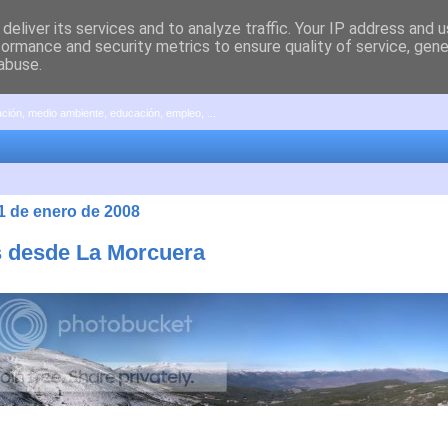
deliver its services and to analyze traffic. Your IP address and 
formance and security metrics to ensure quality of service, gen
abuse.
pación, medio ambiente, educación, empleo, ...
21 de enero de 2008
s desde La Morcuera