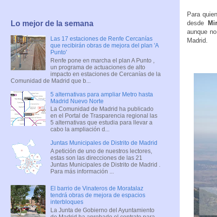
Para quie
desde
Mi
Lo mejor de la semana
aunque no
Las 17 estaciones de Renfe Cercanías
Madrid.
que recibirán obras de mejora del plan 'A
Punto'
Renfe pone en marcha el plan A Punto ,
un programa de actuaciones de alto
impacto en estaciones de Cercanías de la
Comunidad de Madrid que b...
5 alternativas para ampliar Metro hasta
Madrid Nuevo Norte
La Comunidad de Madrid ha publicado
en el Portal de Trasparencia regional las
5 alternativas que estudia para llevar a
cabo la ampliación d...
Juntas Municipales de Distrito de Madrid
A petición de uno de nuestros lectores,
estas son las direcciones de las 21
Juntas Municipales de Distrito de Madrid .
Para más información ...
El barrio de Vinateros de Moratalaz
tendrá obras de mejora de espacios
interbloques
La Junta de Gobierno del Ayuntamiento
de Madrid ha aprobado el contrato para