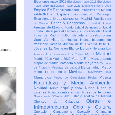
Elecciones mayo 2011
Elecciones mayo 2015
Elecciones
mayo 2019
Elecciones mayo 2021
Elecciones mayo 2023
Empleo
EMT
enbicipormadrid
Entrevistas por Madrid
España
esMADRIDtv
espormadrid
Eurovegas
Exposiciones en Madrid
Excursiones
Familia
Faro
Ferias y Congresos
de Moncloa
Festival de Otoño
Fiestas de Madrid
Fondo Estatal de Inversión Local
Fondo Estatal para el Empleo y la Sostenibilidad Local
Gastronomía
Fotos de Madrid
Fútbol
Ganadería
Historia
Gran Vía
Huelga
Intercambiadores de
transporte
Jornada Mundial de la Juventud JMJ2011
Jóvenes
La Noche en Blanco
Libros y literatura
Los
orcuera.
Madrid
M-30
Ahijones
Los Berrocales
Los Cerros
Madrid Río Manzanares
Madrid 2016
Madrid 2020
Mayores
Mapas de Madrid
Matadero Madrid
Mercado
Metro
Mercamadrid
de Frutas y Verduras de Legazpi
Movilidad
Metro Ligero
Motos
Movimiento 15M
Municipios
Música
Museo de Colecciones Reales
Naturaleza y Medio Ambiente
Navidad
Niños
Niños y
Nieve esquí y snow
jóvenes
Nuestros lectores
Nuestras rutas en bici
Nuevo Estadio Atlético de Madrid
Nueva sede BBVA
Obras e
Obelisco de Calatrava
Infraestructuras
Ocio y Cultura
Operación Campamento
Operación Chamartín