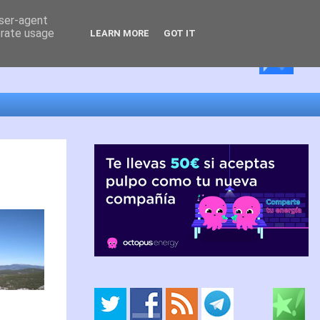
user-agent
erate usage
LEARN MORE
GOT IT