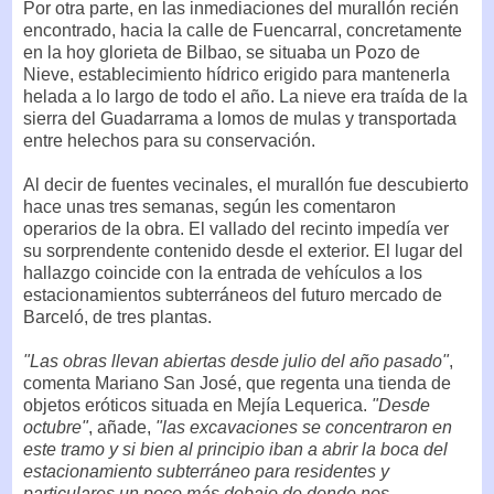
Por otra parte, en las inmediaciones del murallón recién
encontrado, hacia la calle de Fuencarral, concretamente
en la hoy glorieta de Bilbao, se situaba un Pozo de
Nieve, establecimiento hídrico erigido para mantenerla
helada a lo largo de todo el año. La nieve era traída de la
sierra del Guadarrama a lomos de mulas y transportada
entre helechos para su conservación.
Al decir de fuentes vecinales, el murallón fue descubierto
hace unas tres semanas, según les comentaron
operarios de la obra. El vallado del recinto impedía ver
su sorprendente contenido desde el exterior. El lugar del
hallazgo coincide con la entrada de vehículos a los
estacionamientos subterráneos del futuro mercado de
Barceló, de tres plantas.
"Las obras llevan abiertas desde julio del año pasado"
,
comenta Mariano San José, que regenta una tienda de
objetos eróticos situada en Mejía Lequerica.
"Desde
octubre"
, añade,
"las excavaciones se concentraron en
este tramo y si bien al principio iban a abrir la boca del
estacionamiento subterráneo para residentes y
particulares un poco más debajo de donde nos